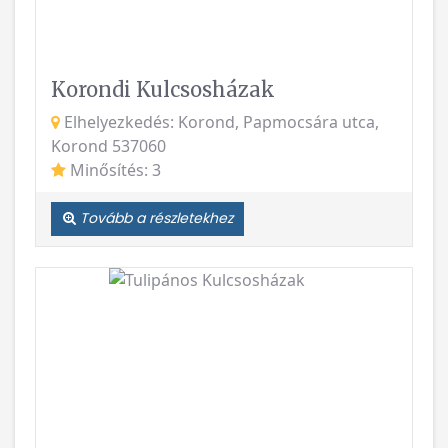
Korondi Kulcsosházak
Elhelyezkedés: Korond, Papmocsára utca,
Korond 537060
Minősítés: 3
Tovább a részletekhez
Vissza
Követke
Tulipános Kulcsosházak