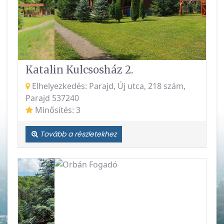
Vissza
Követke
Katalin Kulcsosház 2.
Elhelyezkedés: Parajd, Új utca, 218 szám,
Parajd 537240
Minősítés: 3
Tovább a részletekhez
Vissza
Követke