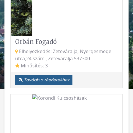
Orbán Fogadó
Elhelyezkedés: Zeteváralja, Nyergesmege
utca,24 szám , Zeteváralja 537300
Minősítés: 3
Tovább a részletekhez
Vissza
Követke