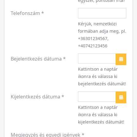
Kérjük, nemzetközi
formában adja meg, pl.
+36301234567,
+40742123456
Bejelentkezés dátuma
*
Naptár
Kattintson a naptár
ikonra és válassa ki
bejelentkezés dátumát!
Kijelentkezés dátuma
*
Naptár
Kattintson a naptár
ikonra és válassa ki
kijelentkezés dátumát!
Megjegyzés és egyedi igények
*