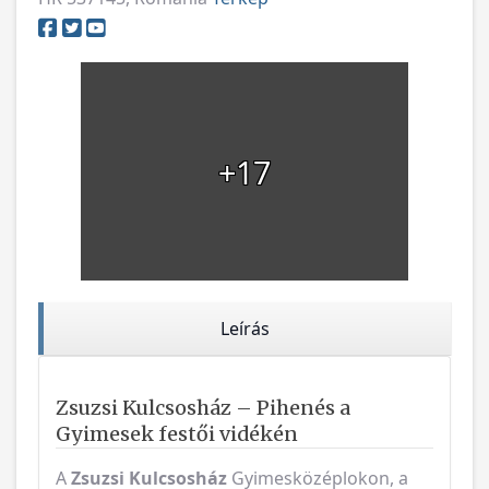
+17
Leírás
Zsuzsi Kulcsosház – Pihenés a
Gyimesek festői vidékén
A
Zsuzsi Kulcsosház
Gyimesközéplokon, a
Borospatak településrészen található, a
gyimesi skanzen
közelében.