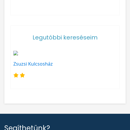
Legutóbbi kereséseim
Zsuzsi Kulcsosház
Segíthetünk?
Ha segítségre van szüksége a szálláshirdetésben vagy
a szállásfoglalásban (pl. nem kapott időben