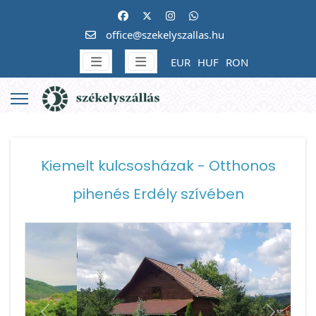
office@szekelyszallas.hu
EUR
HUF
RON
Kiemelt kulcsosházak - Otthonos
pihenés Erdély szívében