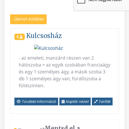
Üzenet küldése
Kulcsosház
8
Vissza
Következ
- az emeleti, manzárd részen van 2
hálószoba = az egyik szobában franciaágy
és egy 1 személyes ágy, a másik szoba 3
db 1 személyes ágy van; fürdőszoba a
földszinten.
További információ
Naptár nézet
Tarifák
Mentsd el a
Tervezel?
kedvenceid!