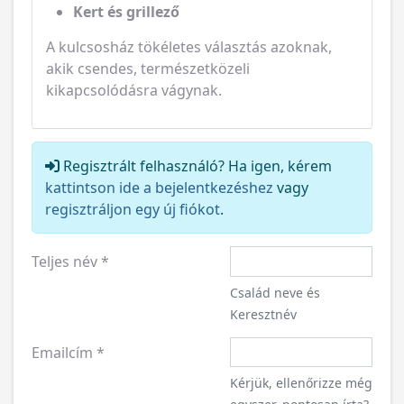
A kulcsosház tökéletes választás azoknak,
akik csendes, természetközeli
kikapcsolódásra vágynak.
Regisztrált felhasználó? Ha igen, kérem
kattintson ide a bejelentkezéshez
vagy
regisztráljon egy új fiókot
.
Teljes név
*
Család neve és
Keresztnév
Emailcím
*
Kérjük, ellenőrizze még
egyszer, pontosan írta?
Telefonszám
*