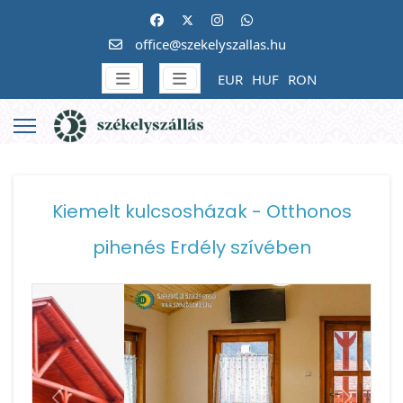
office@szekelyszallas.hu
EUR
HUF
RON
Kiemelt kulcsosházak - Otthonos
pihenés Erdély szívében