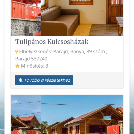
Vissza
Követke
Tulipános Kulcsosházak
Elhelyezkedés: Parajd, Bánya, 89 szám.,
Parajd 537240
Minősítés: 3
Tovább a részletekhez