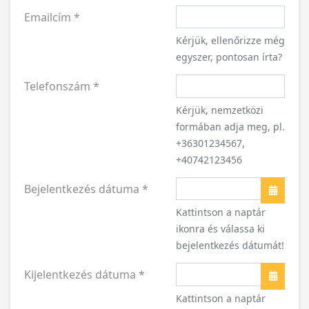
Emailcím
*
Kérjük, ellenőrizze még
egyszer, pontosan írta?
Telefonszám
*
Kérjük, nemzetközi
formában adja meg, pl.
+36301234567,
+40742123456
Bejelentkezés dátuma
*
Naptár
Kattintson a naptár
ikonra és válassa ki
bejelentkezés dátumát!
Kijelentkezés dátuma
*
Naptár
Kattintson a naptár