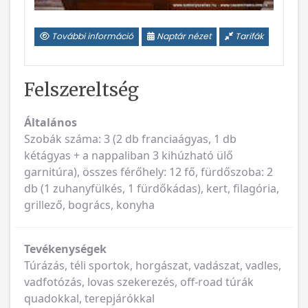
További információ
Naptár nézet
Tarifák
Felszereltség
Általános
Szobák száma: 3 (2 db franciaágyas, 1 db
kétágyas + a nappaliban 3 kihúzható ülő
garnitúra), összes férőhely: 12 fő, fürdőszoba: 2
db (1 zuhanyfülkés, 1 fürdőkádas), kert, filagória,
grillező, bogrács, konyha
Tevékenységek
Túrázás, téli sportok, horgászat, vadászat, vadles,
vadfotózás, lovas szekerezés, off-road túrák
quadokkal, terepjárókkal