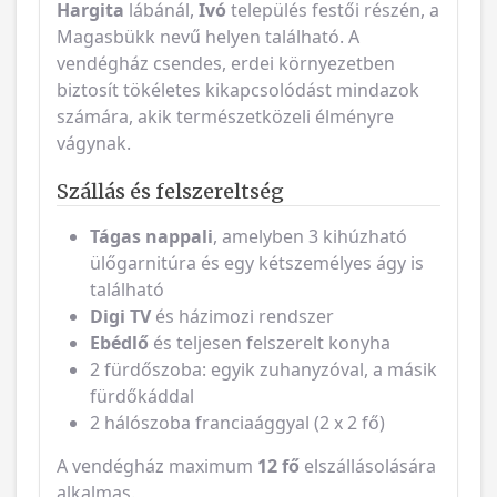
Hargita
lábánál,
Ivó
település festői részén, a
Magasbükk nevű helyen található. A
vendégház csendes, erdei környezetben
biztosít tökéletes kikapcsolódást mindazok
számára, akik természetközeli élményre
vágynak.
Szállás és felszereltség
Tágas nappali
, amelyben 3 kihúzható
ülőgarnitúra és egy kétszemélyes ágy is
található
Digi TV
és házimozi rendszer
Ebédlő
és teljesen felszerelt konyha
2 fürdőszoba: egyik zuhanyzóval, a másik
fürdőkáddal
2 hálószoba franciaággyal (2 x 2 fő)
A vendégház maximum
12 fő
elszállásolására
alkalmas.