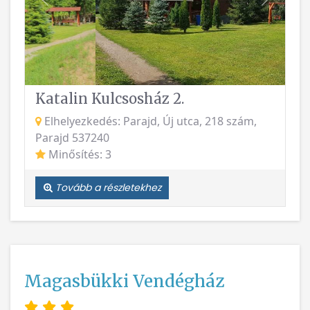
Vissza
Követke
Katalin Kulcsosház 2.
Elhelyezkedés: Parajd, Új utca, 218 szám,
Parajd 537240
Minősítés: 3
Tovább a részletekhez
Magasbükki Vendégház