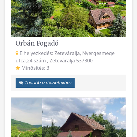
Vissza
Követke
Orbán Fogadó
Elhelyezkedés: Zeteváralja, Nyergesmege
utca,24 szám , Zeteváralja 537300
Minősítés: 3
Tovább a részletekhez