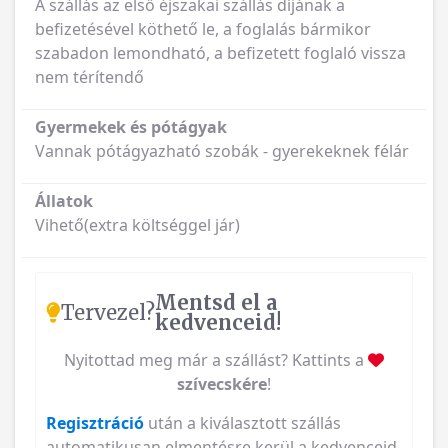
A szállás az első éjszakai szállás díjának a
befizetésével köthető le, a foglalás bármikor
szabadon lemondható, a befizetett foglaló vissza
nem térítendő
Gyermekek és pótágyak
Vannak pótágyazható szobák - gyerekeknek félár
Állatok
Vihető(extra költséggel jár)
Mentsd el a
Tervezel?
kedvenceid!
Nyitottad meg már a szállást? Kattints a
szívecskére
!
Regisztráció
után a kiválasztott szállás
automatikusan elmentésre kerül a kedvenceid