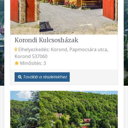
Vissza
Követke
Korondi Kulcsosházak
Elhelyezkedés: Korond, Papmocsára utca,
Korond 537060
Minősítés: 3
Tovább a részletekhez