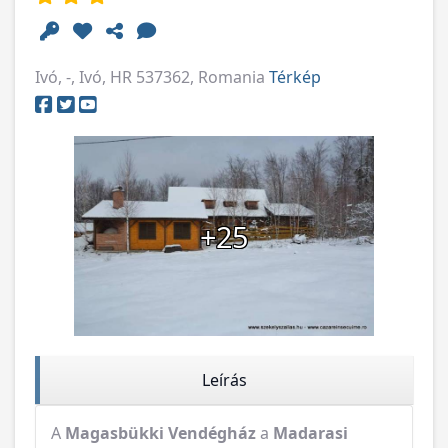
Ivó, -, Ivó, HR 537362, Romania
Térkép
+25
Leírás
A
Magasbükki Vendégház
a
Madarasi