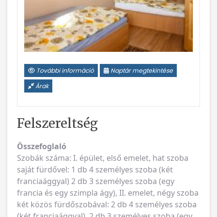
További információ
Naptár megtekintése
Árak
Felszereltség
Összefoglaló
Szobák száma: I. épület, első emelet, hat szoba
saját fürdővel: 1 db 4 személyes szoba (két
franciaággyal) 2 db 3 személyes szoba (egy
francia és egy szimpla ágy), II. emelet, négy szoba
két közös fürdőszobával: 2 db 4 személyes szoba
(két franciaággyal), 2 db 3 személyes szoba (egy