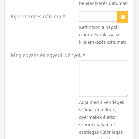
bejelentkezés dátumát!
Kijelentkezés dátuma
*
Naptár
Kattintson a naptár
ikonra és válassa ki
kijelentkezés dátumát!
Megjegyzés és egyedi igények
*
Adja meg a vendégek
számát (felnőttek,
gyermekek életkor
szerint), valamint
esetleges különleges