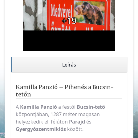
+19
Leírás
Kamilla Panzió – Pihenés a Bucsin-
tetőn
A
Kamilla Panzió
a festői
Bucsin-tető
központjában, 1287 méter magasan
helyezkedik el, félúton
Parajd
és
Gyergyószentmiklós
között.