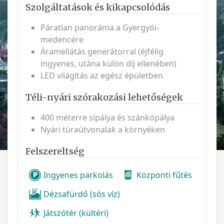
Szolgáltatások és kikapcsolódás
Páratlan panoráma a Gyergyói-
medencére
Áramellátás generátorral (éjfélig
ingyenes, utána külön díj ellenében)
LED világítás az egész épületben
Téli-nyári szórakozási lehetőségek
400 méterre sípálya és szánkópálya
Nyári túraútvonalak a környéken
Felszereltség
Ingyenes parkolás
Központi fűtés
Dézsafürdő (sós víz)
Játszótér (kültéri)