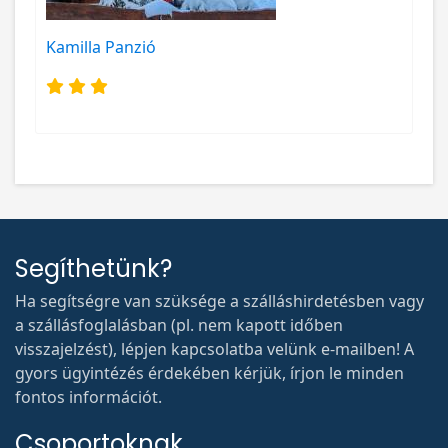
Kamilla Panzió
Segíthetünk?
Ha segítségre van szüksége a szálláshirdetésben vagy
a szállásfoglalásban (pl. nem kapott időben
visszajelzést), lépjen kapcsolatba velünk e-mailben! A
gyors ügyintézés érdekében kérjük, írjon le minden
fontos információt.
Csoportoknak