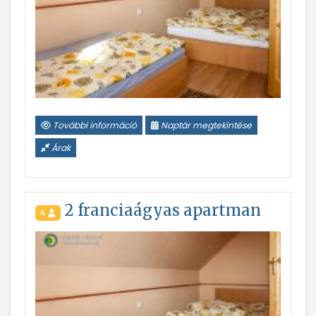
További információ
Naptár megtekintése
Árak
2 franciaágyas apartman
4