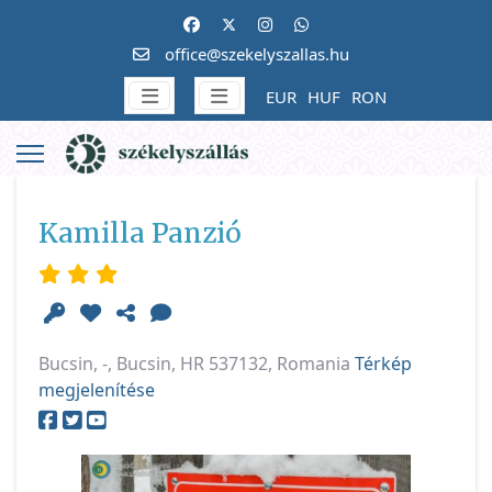
office@szekelyszallas.hu
EUR
HUF
RON
Kamilla Panzió
Bucsin, -, Bucsin, HR 537132, Romania
Térkép
megjelenítése