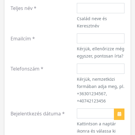
Teljes név
*
Család neve és
Keresztnév
Emailcím
*
Kérjük, ellenőrizze még
egyszer, pontosan írta?
Telefonszám
*
Kérjük, nemzetközi
formában adja meg, pl.
+36301234567,
+40742123456
Bejelentkezés dátuma
*
Naptár
Kattintson a naptár
ikonra és válassa ki