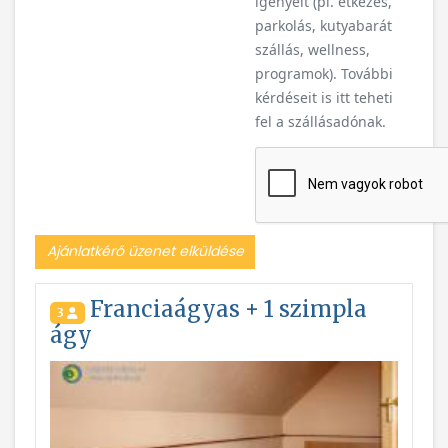
igényeit (pl. étkezés,
parkolás, kutyabarát
szállás, wellness,
programok). További
kérdéseit is itt teheti
fel a szállásadónak.
Ajánlatkérő üzenet elküldése
Franciaágyas + 1 szimpla
3
ágy