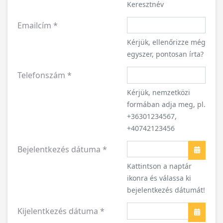
Keresztnév
Emailcím
*
Kérjük, ellenőrizze még
egyszer, pontosan írta?
Telefonszám
*
Kérjük, nemzetközi
formában adja meg, pl.
+36301234567,
+40742123456
Bejelentkezés dátuma
*
Naptár
Kattintson a naptár
ikonra és válassa ki
bejelentkezés dátumát!
Kijelentkezés dátuma
*
Naptár