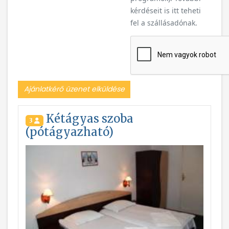
kérdéseit is itt teheti
fel a szállásadónak.
Ajánlatkérő üzenet elküldése
Kétágyas szoba
3
(pótágyazható)