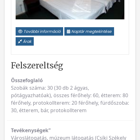
További információ
Naptár megtekintése
Árak
Felszereltség
Összefoglaló
Szobák száma: 30 (30 db 2 ágyas,
pótágyazhatóak), összes férőhely: 60, étterem: 80
férőhely, protokollterem: 20 férőhely, fürdőszoba:
30, étterem, bár, protokollterem
Tevékenységek"
Városlátogatás, múzeum látogatás (Csíki Székely