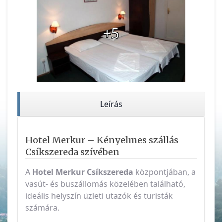
+5
Leírás
Hotel Merkur – Kényelmes szállás
Csíkszereda szívében
A
Hotel Merkur
Csíkszereda
központjában, a
vasút- és buszállomás közelében található,
ideális helyszín üzleti utazók és turisták
számára.