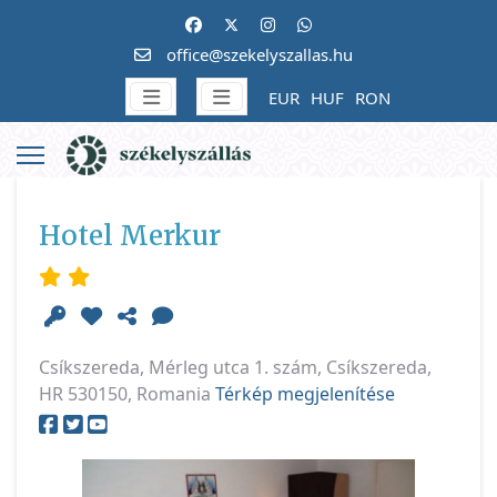
office@szekelyszallas.hu
EUR
HUF
RON
Hotel Merkur
Csíkszereda, Mérleg utca 1. szám, Csíkszereda,
HR 530150, Romania
Térkép megjelenítése