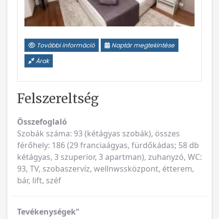
További információ
Naptár megtekintése
Árak
Felszereltség
Összefoglaló
Szobák száma: 93 (kétágyas szobák), összes
férőhely: 186 (29 franciaágyas, fürdőkádas; 58 db
kétágyas, 3 szuperior, 3 apartman), zuhanyzó, WC:
93, TV, szobaszervíz, wellnwssközpont, étterem,
bár, lift, széf
Tevékenységek"