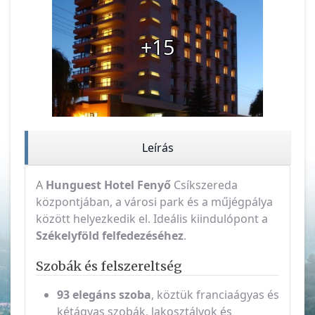
+15
Leírás
A
Hunguest Hotel Fenyő
Csíkszereda
központjában, a városi park és a műjégpálya
között helyezkedik el. Ideális kiindulópont a
Székelyföld felfedezéséhez
.
Szobák és felszereltség
93 elegáns szoba
, köztük franciaágyas és
kétágyas szobák, lakosztályok és