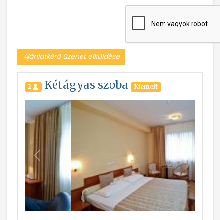
Ajánlatkérő üzenet elküldése
Kétágyas szoba
2
Kiemelt
Vissza
Következ