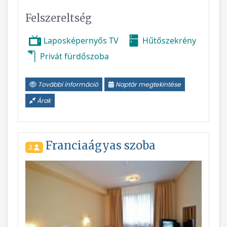
Felszereltség
Laposképernyős TV
Hűtőszekrény
Privát fürdőszoba
További információ
Naptár megtekintése
Árak
Franciaágyas szoba
2