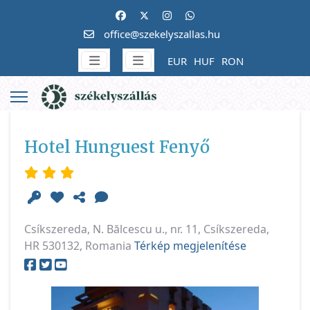
office@szekelyszallas.hu
EUR
HUF
RON
Hotel Hunguest Fenyő
Csíkszereda, N. Bălcescu u., nr. 11, Csíkszereda,
HR 530132, Romania
Térkép megjelenítése