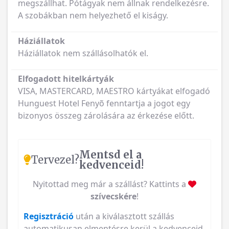
megszállhat. Pótágyak nem állnak rendelkezésre.
A szobákban nem helyezhető el kiságy.
Háziállatok
Háziállatok nem szállásolhatók el.
Elfogadott hitelkártyák
VISA, MASTERCARD, MAESTRO kártyákat elfogadó
Hunguest Hotel Fenyõ fenntartja a jogot egy
bizonyos összeg zárolására az érkezése előtt.
Mentsd el a
Tervezel?
kedvenceid!
Nyitottad meg már a szállást? Kattints a
szívecskére
!
Regisztráció
után a kiválasztott szállás
automatikusan elmentésre kerül a kedvenceid