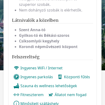
szuperior szobák.
Nem dohányzó szobák is elérhetők.
Látnivalók a közelben
Szent Anna-tó
Gyilkos-tó és Békási-szoros
Csíksomlyói kegyhely
Korondi népművészeti központ
Felszereltség
Ingyenes WiFi / Internet
Ingyenes parkolás
Központi fűtés
Szauna és wellness lehetőségek
Fitneszterem
Állatot nem fogad
Minősített szálláshely