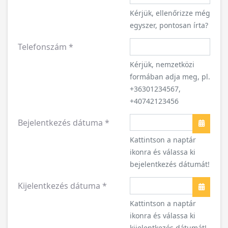
Kérjük, ellenőrizze még
egyszer, pontosan írta?
Telefonszám
*
Kérjük, nemzetközi
formában adja meg, pl.
+36301234567,
+40742123456
Bejelentkezés dátuma
*
Naptár
Kattintson a naptár
ikonra és válassa ki
bejelentkezés dátumát!
Kijelentkezés dátuma
*
Naptár
Kattintson a naptár
ikonra és válassa ki
kijelentkezés dátumát!