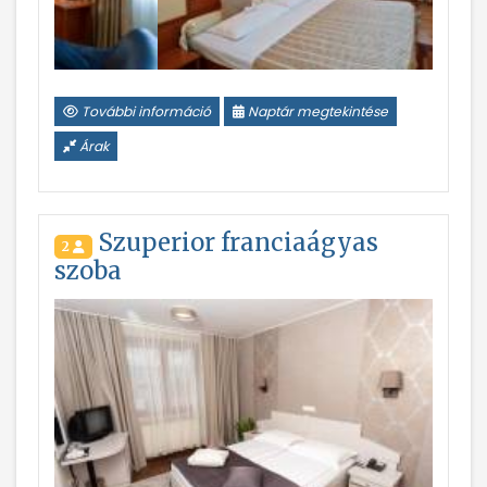
További információ
Naptár megtekintése
Árak
Szuperior franciaágyas
2
szoba