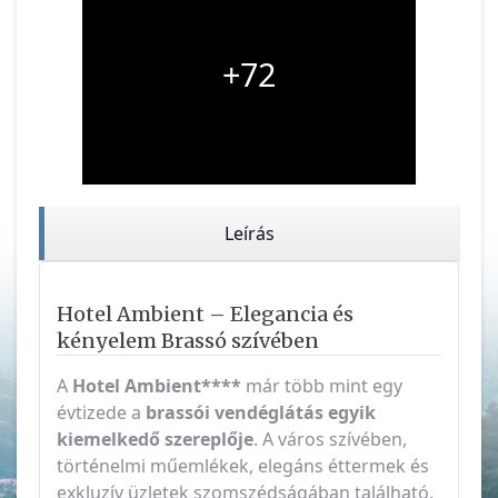
+72
Leírás
Hotel Ambient – Elegancia és
kényelem Brassó szívében
A
Hotel Ambient****
már több mint egy
évtizede a
brassói vendéglátás egyik
kiemelkedő szereplője
. A város szívében,
történelmi műemlékek, elegáns éttermek és
exkluzív üzletek szomszédságában található,