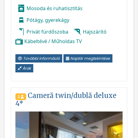
Mosoda és ruhatisztítás
Pótágy, gyerekágy
Privát fürdőszoba
Hajszárító
Kábeltévé / Műholdas TV
További információ
Naptár megtekintése
Árak
Cameră twin/dublă deluxe
2
4*