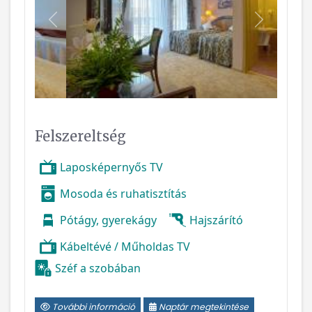
Vissza
Következ
Felszereltség
Laposképernyős TV
Mosoda és ruhatisztítás
Pótágy, gyerekágy
Hajszárító
Kábeltévé / Műholdas TV
Széf a szobában
További információ
Naptár megtekintése