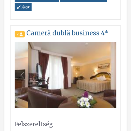
Árak
Cameră dublă business 4*
2
Vissza
Következ
Felszereltség