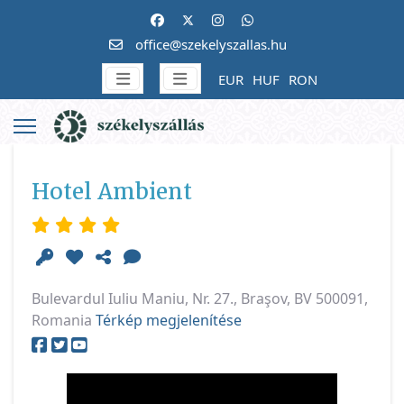
office@szekelyszallas.hu
EUR
HUF
RON
Hotel Ambient
Bulevardul Iuliu Maniu, Nr. 27., Braşov, BV 500091,
Romania
Térkép megjelenítése