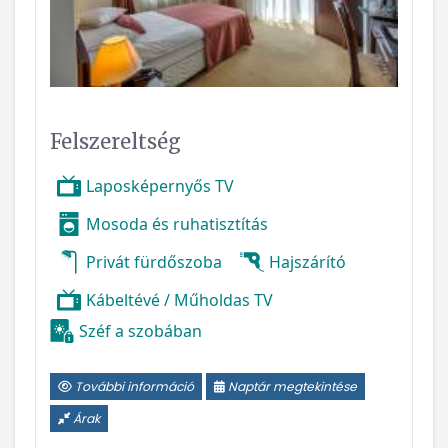
Felszereltség
Laposképernyős TV
Mosoda és ruhatisztítás
Privát fürdőszoba
Hajszárító
Kábeltévé / Műholdas TV
Széf a szobában
További információ
Naptár megtekintése
Árak