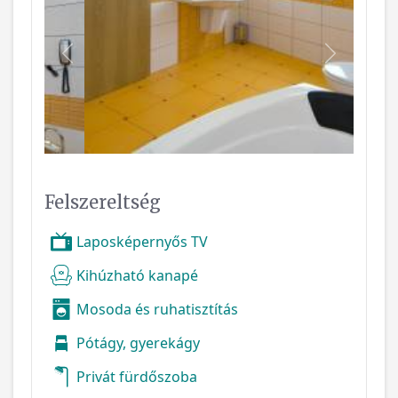
Vissza
Következ
Felszereltség
Laposképernyős TV
Kihúzható kanapé
Mosoda és ruhatisztítás
Pótágy, gyerekágy
Privát fürdőszoba