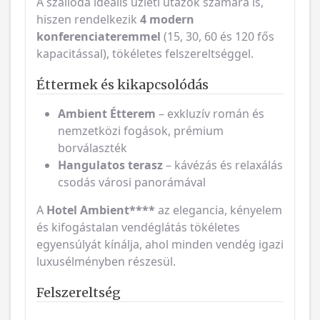
A szálloda ideális üzleti utazók számára is,
hiszen rendelkezik
4 modern
konferenciateremmel
(15, 30, 60 és 120 fős
kapacitással), tökéletes felszereltséggel.
Éttermek és kikapcsolódás
Ambient Étterem
– exkluzív román és
nemzetközi fogások, prémium
borválaszték
Hangulatos terasz
– kávézás és relaxálás
csodás városi panorámával
A
Hotel Ambient****
az elegancia, kényelem
és kifogástalan vendéglátás tökéletes
egyensúlyát kínálja, ahol minden vendég igazi
luxusélményben részesül.
Felszereltség