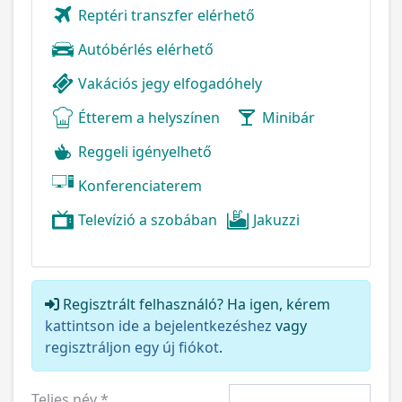
Reptéri transzfer elérhető
Autóbérlés elérhető
Vakációs jegy elfogadóhely
Étterem a helyszínen
Minibár
Reggeli igényelhető
Konferenciaterem
Televízió a szobában
Jakuzzi
Regisztrált felhasználó? Ha igen, kérem
kattintson ide a bejelentkezéshez
vagy
regisztráljon egy új fiókot
.
Teljes név
*