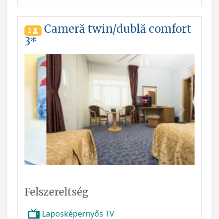
Cameră twin/dublă comfort
2
3*
Vissza
Következ
Felszereltség
Laposképernyős TV