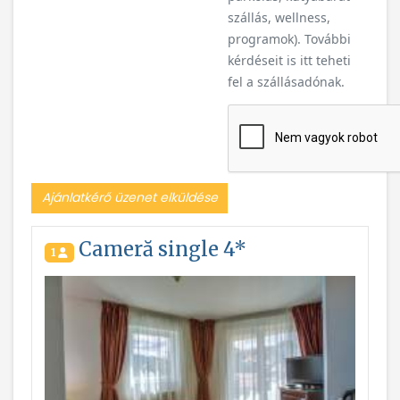
szállás, wellness,
programok). További
kérdéseit is itt teheti
fel a szállásadónak.
Ajánlatkérő üzenet elküldése
Cameră single 4*
1