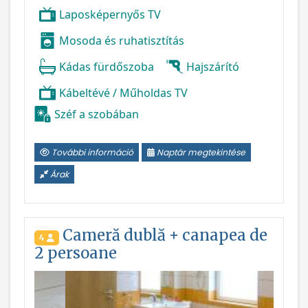
Laposképernyős TV
Mosoda és ruhatisztítás
Kádas fürdőszoba
Hajszárító
Kábeltévé / Műholdas TV
Széf a szobában
További információ
Naptár megtekintése
Árak
Cameră dublă + canapea de
4
2 persoane