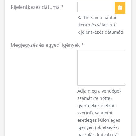
Kijelentkezés dátuma
*
Naptár
Kattintson a naptár
ikonra és válassa ki
kijelentkezés dátumát!
Megjegyzés és egyedi igények
*
Adja meg a vendégek
számát (felnőttek,
gyermekek életkor
szerint), valamint
esetleges különleges
igényeit (pl. étkezés,
parkolás, kutyabarát