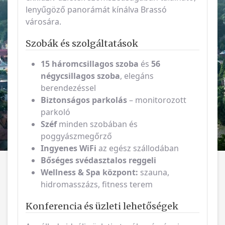
lenyűgöző panorámát kínálva Brassó
városára.
Szobák és szolgáltatások
15 háromcsillagos szoba
és
56
négycsillagos szoba
, elegáns
berendezéssel
Biztonságos parkolás
– monitorozott
parkoló
Széf
minden szobában és
poggyászmegőrző
Ingyenes WiFi
az egész szállodában
Bőséges svédasztalos reggeli
Wellness & Spa központ:
szauna,
hidromasszázs, fitness terem
Konferencia és üzleti lehetőségek