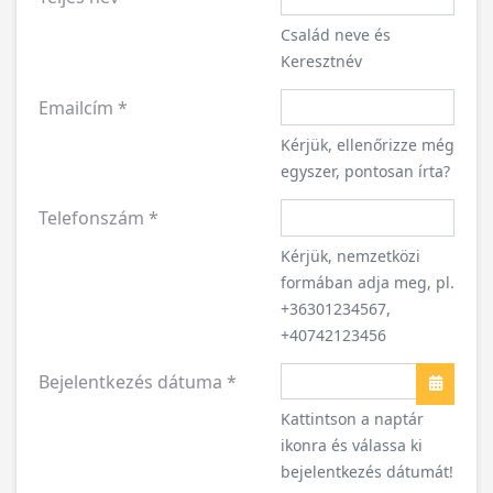
Család neve és
Keresztnév
Emailcím
*
Kérjük, ellenőrizze még
egyszer, pontosan írta?
Telefonszám
*
Kérjük, nemzetközi
formában adja meg, pl.
+36301234567,
+40742123456
Bejelentkezés dátuma
*
Naptár
Kattintson a naptár
ikonra és válassa ki
bejelentkezés dátumát!