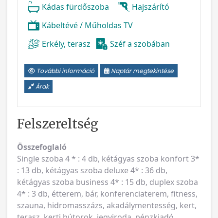
Kádas fürdőszoba
Hajszárító
Kábeltévé / Műholdas TV
Erkély, terasz
Széf a szobában
További információ
Naptár megtekintése
Árak
Felszereltség
Összefoglaló
Single szoba 4 * : 4 db, kétágyas szoba konfort 3*
: 13 db, kétágyas szoba deluxe 4* : 36 db,
kétágyas szoba business 4* : 15 db, duplex szoba
4* : 3 db, étterem, bár, konferenciaterem, fitness,
szauna, hidromasszázs, akadálymentesség, kert,
terasz, kerti bútorok, jegyiroda, pénzkiadó