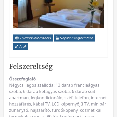
Vissza
Következ
További információ
Naptár megtekintése
Árak
Felszereltség
Összefoglaló
Négycsillagos szálloda: 13 darab franciaágyas
szoba, 6 darab kétágyas szoba, 6 darab suit-
apartman, légkondicionáló, széf, telefon, internet
hozzáférés, kábel TV, LCD képernyőjű TV, minibár,
zuhanyzó, hajszárító, fürdőköpeny, kozmetikai
termékek, papucs, 90 fős konferenciaterem,