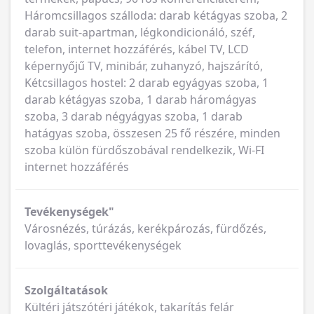
Háromcsillagos szálloda: darab kétágyas szoba, 2
darab suit-apartman, légkondicionáló, széf,
telefon, internet hozzáférés, kábel TV, LCD
képernyőjű TV, minibár, zuhanyzó, hajszárító,
Kétcsillagos hostel: 2 darab egyágyas szoba, 1
darab kétágyas szoba, 1 darab háromágyas
szoba, 3 darab négyágyas szoba, 1 darab
hatágyas szoba, összesen 25 fő részére, minden
szoba külön fürdőszobával rendelkezik, Wi-FI
internet hozzáférés
Tevékenységek"
Városnézés, túrázás, kerékpározás, fürdőzés,
lovaglás, sporttevékenységek
Szolgáltatások
Kültéri játszótéri játékok, takarítás felár