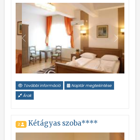
Vissza
Következ
További információ
Naptár megtekintése
Árak
Kétágyas szoba****
2