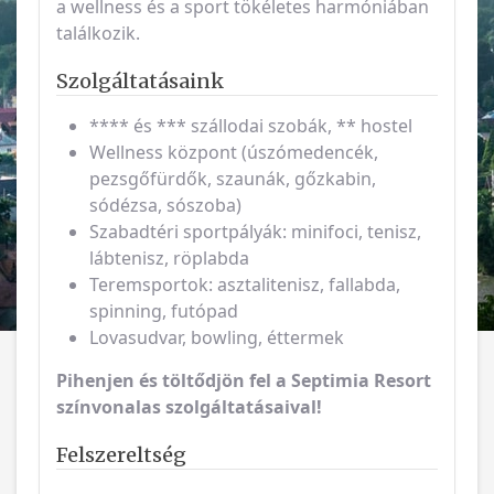
a wellness és a sport tökéletes harmóniában
találkozik.
Szolgáltatásaink
**** és *** szállodai szobák, ** hostel
Wellness központ (úszómedencék,
pezsgőfürdők, szaunák, gőzkabin,
sódézsa, sószoba)
Szabadtéri sportpályák: minifoci, tenisz,
lábtenisz, röplabda
Teremsportok: asztalitenisz, fallabda,
spinning, futópad
Lovasudvar, bowling, éttermek
Pihenjen és töltődjön fel a Septimia Resort
színvonalas szolgáltatásaival!
Felszereltség