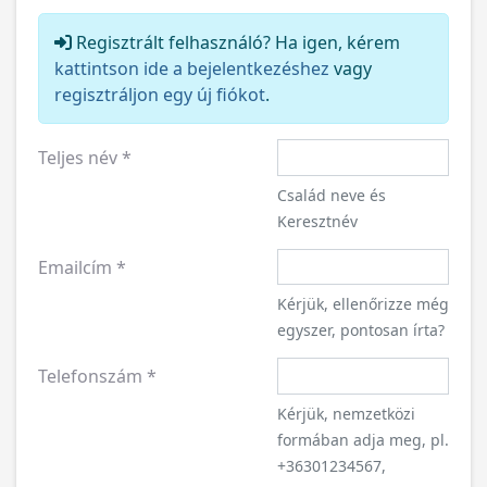
Regisztrált felhasználó? Ha igen, kérem
kattintson ide a bejelentkezéshez
vagy
regisztráljon egy új fiókot
.
Teljes név
*
Család neve és
Keresztnév
Emailcím
*
Kérjük, ellenőrizze még
egyszer, pontosan írta?
Telefonszám
*
Kérjük, nemzetközi
formában adja meg, pl.
+36301234567,