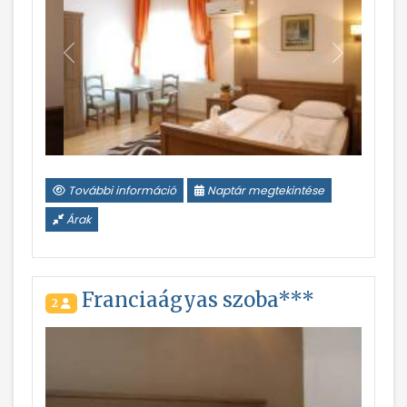
Vissza
Következ
További információ
Naptár megtekintése
Árak
Franciaágyas szoba***
2