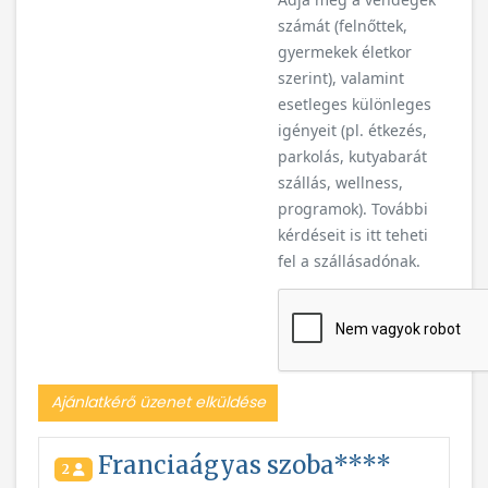
számát (felnőttek,
gyermekek életkor
szerint), valamint
esetleges különleges
igényeit (pl. étkezés,
parkolás, kutyabarát
szállás, wellness,
programok). További
kérdéseit is itt teheti
fel a szállásadónak.
Ajánlatkérő üzenet elküldése
Franciaágyas szoba****
2