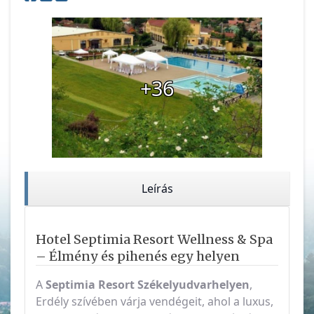
+36
Leírás
Hotel Septimia Resort Wellness & Spa
– Élmény és pihenés egy helyen
A
Septimia Resort
Székelyudvarhelyen
,
Erdély szívében várja vendégeit, ahol a luxus,