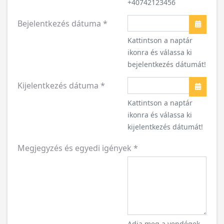
+40742123456
Bejelentkezés dátuma
*
Naptár
Kattintson a naptár
ikonra és válassa ki
bejelentkezés dátumát!
Kijelentkezés dátuma
*
Naptár
Kattintson a naptár
ikonra és válassa ki
kijelentkezés dátumát!
Megjegyzés és egyedi igények
*
Adja meg a vendégek