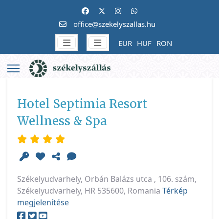
office@szekelyszallas.hu
EUR
HUF
RON
Hotel Septimia Resort
Wellness & Spa
Székelyudvarhely, Orbán Balázs utca , 106. szám,
Székelyudvarhely, HR 535600, Romania
Térkép
megjelenítése