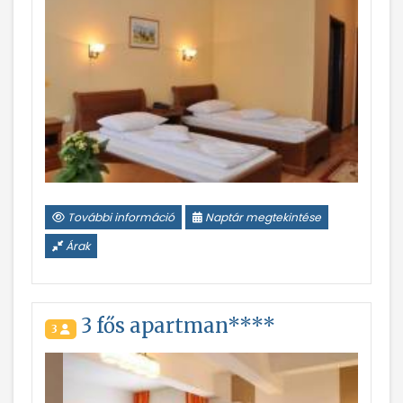
További információ
Naptár megtekintése
Árak
3 fős apartman****
3