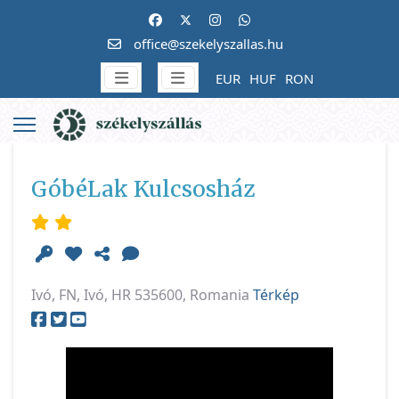
office@szekelyszallas.hu
EUR
HUF
RON
GóbéLak Kulcsosház
Ivó, FN, Ivó, HR 535600, Romania
Térkép