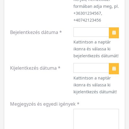
formában adja meg, pl.
+36301234567,
+40742123456
Bejelentkezés dátuma
*
Naptár
Kattintson a naptár
ikonra és válassa ki
bejelentkezés dátumát!
Kijelentkezés dátuma
*
Naptár
Kattintson a naptár
ikonra és válassa ki
kijelentkezés dátumát!
Megjegyzés és egyedi igények
*