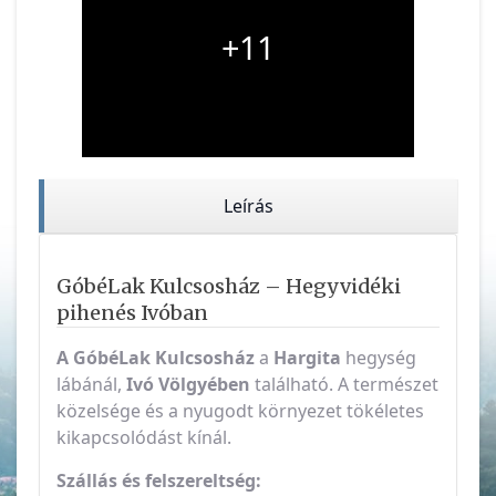
+11
Leírás
GóbéLak Kulcsosház – Hegyvidéki
pihenés Ivóban
A GóbéLak Kulcsosház
a
Hargita
hegység
lábánál,
Ivó Völgyében
található. A természet
közelsége és a nyugodt környezet tökéletes
kikapcsolódást kínál.
Szállás és felszereltség: