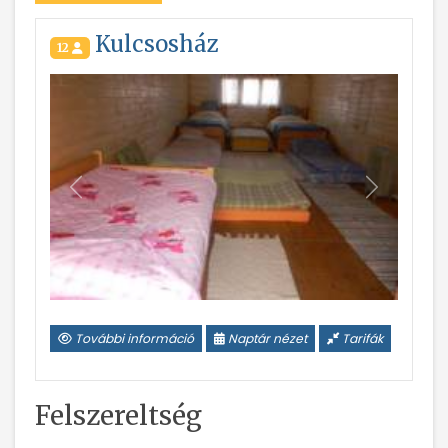
Kulcsosház
12
Vissza
Következ
További információ
Naptár nézet
Tarifák
Felszereltség