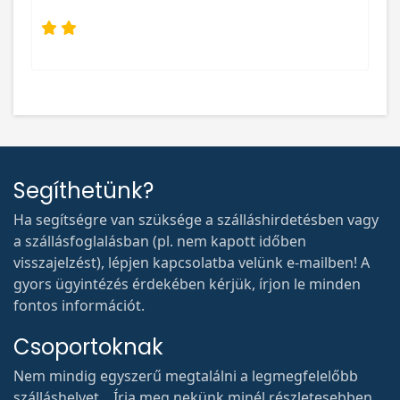
Segíthetünk?
Ha segítségre van szüksége a szálláshirdetésben vagy
a szállásfoglalásban (pl. nem kapott időben
visszajelzést), lépjen kapcsolatba velünk e-mailben! A
gyors ügyintézés érdekében kérjük, írjon le minden
fontos információt.
Csoportoknak
Nem mindig egyszerű megtalálni a legmegfelelőbb
szálláshelyet... Írja meg nekünk minél részletesebben