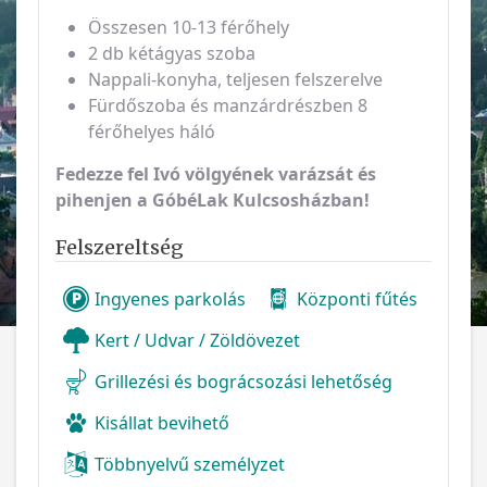
Összesen 10-13 férőhely
2 db kétágyas szoba
Nappali-konyha, teljesen felszerelve
Fürdőszoba és manzárdrészben 8
férőhelyes háló
Fedezze fel Ivó völgyének varázsát és
pihenjen a GóbéLak Kulcsosházban!
Felszereltség
Ingyenes parkolás
Központi fűtés
Kert / Udvar / Zöldövezet
Grillezési és bográcsozási lehetőség
Kisállat bevihető
Többnyelvű személyzet