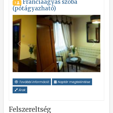
Franciaágyas szoba
3
(pótágyazható)
Vissza
Következ
További információ
Naptár megtekintése
Árak
Felszereltség