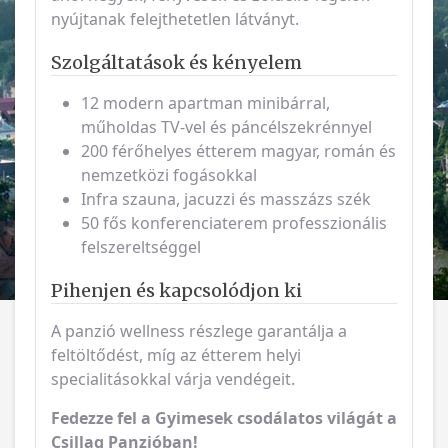
nyújtanak felejthetetlen látványt.
Szolgáltatások és kényelem
12 modern apartman minibárral,
műholdas TV-vel és páncélszekrénnyel
200 férőhelyes étterem magyar, román és
nemzetközi fogásokkal
Infra szauna, jacuzzi és masszázs szék
50 fős konferenciaterem professzionális
felszereltséggel
Pihenjen és kapcsolódjon ki
A panzió wellness részlege garantálja a
feltöltődést, míg az étterem helyi
specialitásokkal várja vendégeit.
Fedezze fel a Gyimesek csodálatos világát a
Csillag Panzióban!