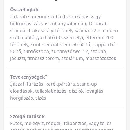
Összefoglaló
2 darab superior szoba (fürdőkádas vagy
hidromasszázsos zuhanykabinnal), 10 darab
standard lakosztály, férőhely száma: 22 + minden
szoba pótágyazható (33 személy), étterem: 200
férőhely, konferenciaterem: 50-60 fő, nappali bár:
50 fő, fürdőszoba, zuhanyzó/wc: 12, szauna,
jacuzzi, fitnessz terem, szolárium, masszázsszék
Tevékenységek"
Íjászat, túrázás, kerékpártúra, stand-up
előadások, tollaslabdázás, diszkó, lovaglás,
horgászás, sízés
Szolgáltatások
Fűtés, melegvíz, reggeli, félpanziós, vagy teljes