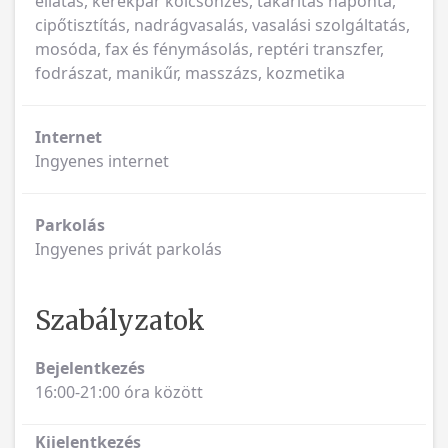
ellátás, kerékpár kölcsönzés, takarítás naponta,
cipőtisztítás, nadrágvasalás, vasalási szolgáltatás,
mosóda, fax és fénymásolás, reptéri transzfer,
fodrászat, manikűr, masszázs, kozmetika
Internet
Ingyenes internet
Parkolás
Ingyenes privát parkolás
Szabályzatok
Bejelentkezés
16:00-21:00 óra között
Kijelentkezés