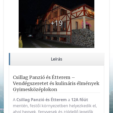
+19
Leírás
Csillag Panzió és Étterem –
Vendégszeretet és kulináris élmények
Gyimesközéplokon
A
Csillag Panzió és Étterem
a
12A főút
mentén, festői környezetben helyezkedik el,
ahol hegyek, fenyvesek és zöldellő legelők