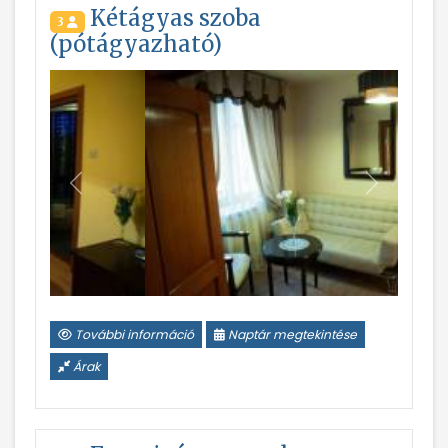
Kétágyas szoba
3
(pótágyazható)
Vissza
Következ
További információ
Naptár megtekintése
Árak