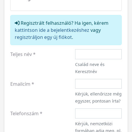
Regisztrált felhasználó? Ha igen, kérem
kattintson ide a bejelentkezéshez
vagy
regisztráljon egy új fiókot
.
Teljes név
*
Család neve és
Keresztnév
Emailcím
*
Kérjük, ellenőrizze még
egyszer, pontosan írta?
Telefonszám
*
Kérjük, nemzetközi
formában adja meg, pl.