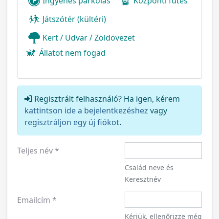
Ingyenes parkolás
Központi fűtés
Játszótér (kültéri)
Kert / Udvar / Zöldövezet
Állatot nem fogad
Regisztrált felhasználó? Ha igen, kérem
kattintson ide a bejelentkezéshez
vagy
regisztráljon egy új fiókot
.
Teljes név
*
Család neve és
Keresztnév
Emailcím
*
Kérjük, ellenőrizze még