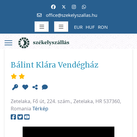
office@szekelyszallas.hu
EUR
HUF
RON
Bálint Klára Vendégház
Zetelaka, Fő út, 224. szám., Zetelaka, HR 537360,
Romania
Térkép