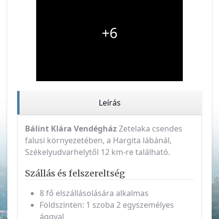
+6
Leírás
Bálint Klára Vendégház
Zetelaka csendes
falusi környezetében, a Hargita lábánál,
Székelyudvarhelytől 12 km-re található.
Szállás és felszereltség
8 fő elszállásolására alkalmas
Földszinten: 1 szoba 2 egyszemélyes
ággyal