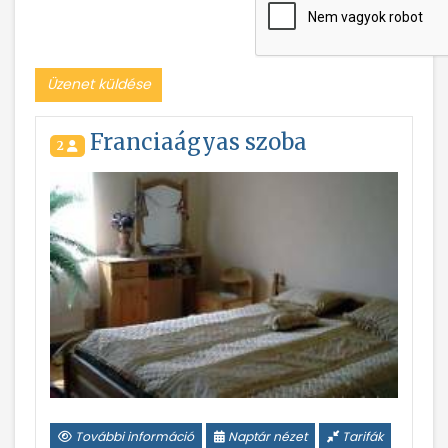
Üzenet küldése
Franciaágyas szoba
2
További információ
Naptár nézet
Tarifák