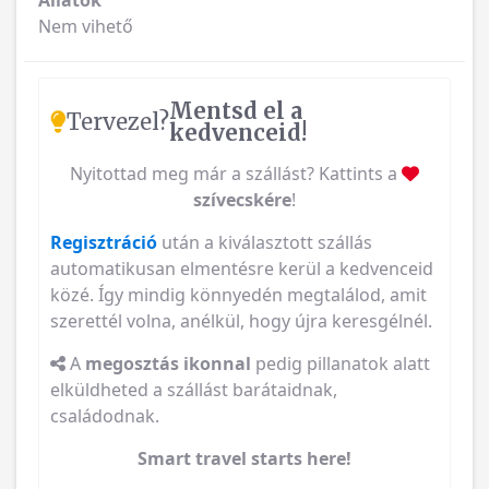
Állatok
Nem vihető
Mentsd el a
Tervezel?
kedvenceid!
Nyitottad meg már a szállást? Kattints a
szívecskére
!
Regisztráció
után a kiválasztott szállás
automatikusan elmentésre kerül a kedvenceid
közé. Így mindig könnyedén megtalálod, amit
szerettél volna, anélkül, hogy újra keresgélnél.
A
megosztás ikonnal
pedig pillanatok alatt
elküldheted a szállást barátaidnak,
családodnak.
Smart travel starts here!