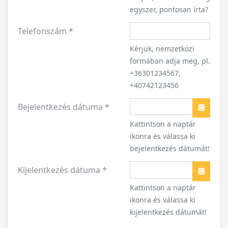
egyszer, pontosan írta?
Telefonszám
*
Kérjük, nemzetközi
formában adja meg, pl.
+36301234567,
+40742123456
Bejelentkezés dátuma
*
Naptár
Kattintson a naptár
ikonra és válassa ki
bejelentkezés dátumát!
Kijelentkezés dátuma
*
Naptár
Kattintson a naptár
ikonra és válassa ki
kijelentkezés dátumát!