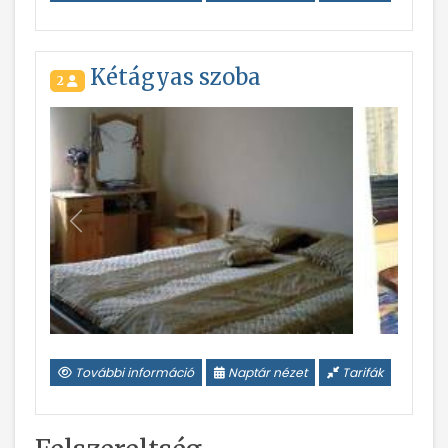
Kétágyas szoba
2
Vissza
Következ
További információ
Naptár nézet
Tarifák