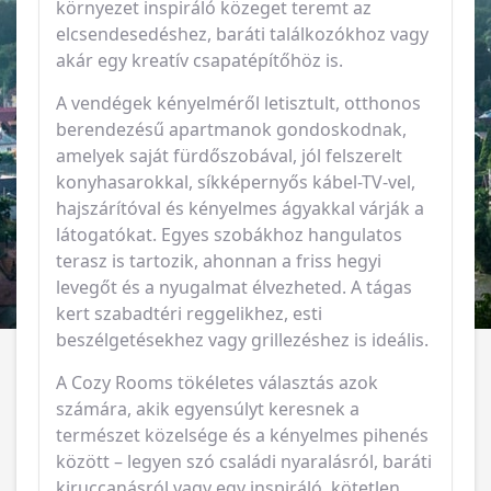
környezet inspiráló közeget teremt az
elcsendesedéshez, baráti találkozókhoz vagy
akár egy kreatív csapatépítőhöz is.
A vendégek kényelméről letisztult, otthonos
berendezésű apartmanok gondoskodnak,
amelyek saját fürdőszobával, jól felszerelt
konyhasarokkal, síkképernyős kábel-TV-vel,
hajszárítóval és kényelmes ágyakkal várják a
látogatókat. Egyes szobákhoz hangulatos
terasz is tartozik, ahonnan a friss hegyi
levegőt és a nyugalmat élvezheted. A tágas
kert szabadtéri reggelikhez, esti
beszélgetésekhez vagy grillezéshez is ideális.
A Cozy Rooms tökéletes választás azok
számára, akik egyensúlyt keresnek a
természet közelsége és a kényelmes pihenés
között – legyen szó családi nyaralásról, baráti
kiruccanásról vagy egy inspiráló, kötetlen