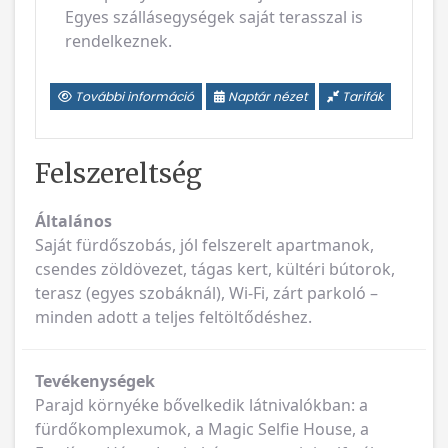
Egyes szállásegységek saját terasszal is
rendelkeznek.
További információ
Naptár nézet
Tarifák
Felszereltség
Általános
Saját fürdőszobás, jól felszerelt apartmanok,
csendes zöldövezet, tágas kert, kültéri bútorok,
terasz (egyes szobáknál), Wi-Fi, zárt parkoló –
minden adott a teljes feltöltődéshez.
Tevékenységek
Parajd környéke bővelkedik látnivalókban: a
fürdőkomplexumok, a Magic Selfie House, a