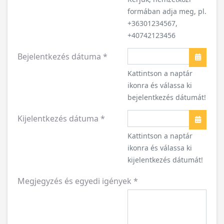
formában adja meg, pl.
+36301234567,
+40742123456
Bejelentkezés dátuma
*
Naptár
Kattintson a naptár
ikonra és válassa ki
bejelentkezés dátumát!
Kijelentkezés dátuma
*
Naptár
Kattintson a naptár
ikonra és válassa ki
kijelentkezés dátumát!
Megjegyzés és egyedi igények
*