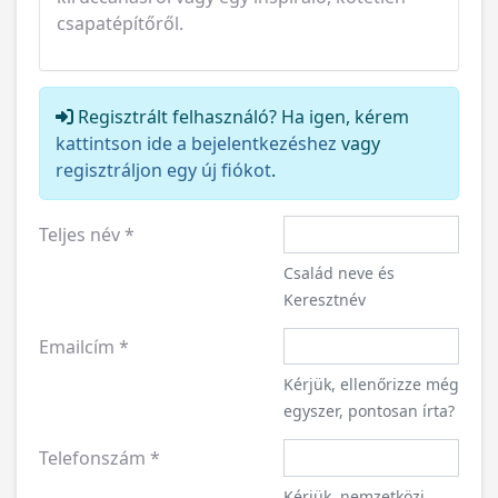
csapatépítőről.
Regisztrált felhasználó? Ha igen, kérem
kattintson ide a bejelentkezéshez
vagy
regisztráljon egy új fiókot
.
Teljes név
*
Család neve és
Keresztnév
Emailcím
*
Kérjük, ellenőrizze még
egyszer, pontosan írta?
Telefonszám
*
Kérjük, nemzetközi