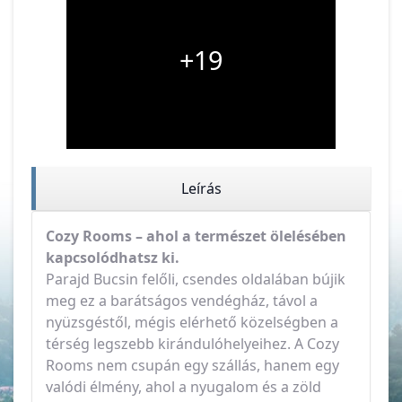
+19
Leírás
Cozy Rooms – ahol a természet ölelésében
kapcsolódhatsz ki.
Parajd Bucsin felőli, csendes oldalában bújik
meg ez a barátságos vendégház, távol a
nyüzsgéstől, mégis elérhető közelségben a
térség legszebb kirándulóhelyeihez. A Cozy
Rooms nem csupán egy szállás, hanem egy
valódi élmény, ahol a nyugalom és a zöld