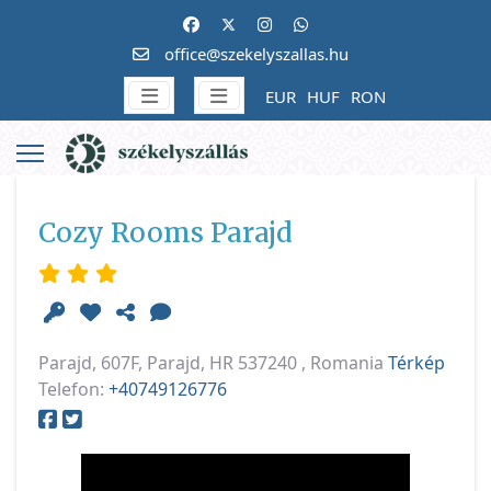
office@szekelyszallas.hu
EUR
HUF
RON
Cozy Rooms Parajd
Parajd, 607F, Parajd, HR 537240 , Romania
Térkép
Telefon:
+40749126776