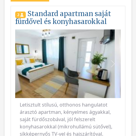
Standard apartman saját
2
fürdővel és konyhasarokkal
Vissza
Következ
Letisztult stílusú, otthonos hangulatot
árasztó apartman, kényelmes ágyakkal,
saját fürdőszobával, jól felszerelt
konyhasarokkal (mikrohullámú sütővel),
síkképernyős TV-vel és hajszárítóval.