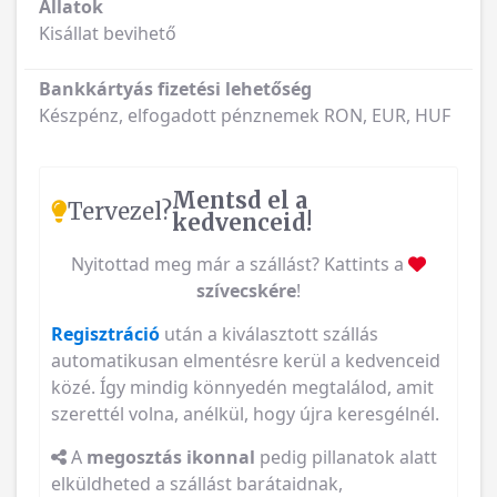
Állatok
Kisállat bevihető
Bankkártyás fizetési lehetőség
Készpénz, elfogadott pénznemek RON, EUR, HUF
Mentsd el a
Tervezel?
kedvenceid!
Nyitottad meg már a szállást? Kattints a
szívecskére
!
Regisztráció
után a kiválasztott szállás
automatikusan elmentésre kerül a kedvenceid
közé. Így mindig könnyedén megtalálod, amit
szerettél volna, anélkül, hogy újra keresgélnél.
A
megosztás ikonnal
pedig pillanatok alatt
elküldheted a szállást barátaidnak,