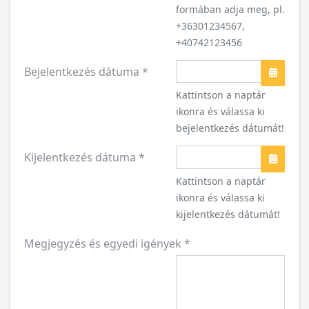
formában adja meg, pl.
+36301234567,
+40742123456
Bejelentkezés dátuma
*
Naptár
Kattintson a naptár
ikonra és válassa ki
bejelentkezés dátumát!
Kijelentkezés dátuma
*
Naptár
Kattintson a naptár
ikonra és válassa ki
kijelentkezés dátumát!
Megjegyzés és egyedi igények
*