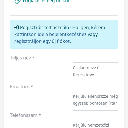
Foglalás előleg nélkül
Regisztrált felhasználó? Ha igen, kérem
kattintson ide a bejelentkezéshez
vagy
regisztráljon egy új fiókot
.
Teljes név
*
Család neve és
Keresztnév
Emailcím
*
Kérjük, ellenőrizze még
egyszer, pontosan írta?
Telefonszám
*
Kérjük, nemzetközi