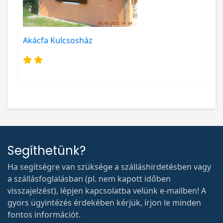
Akácfa Kulcsosház
Segíthetünk?
Ha segítségre van szüksége a szálláshirdetésben vagy
a szállásfoglalásban (pl. nem kapott időben
visszajelzést), lépjen kapcsolatba velünk e-mailben! A
gyors ügyintézés érdekében kérjük, írjon le minden
fontos információt.