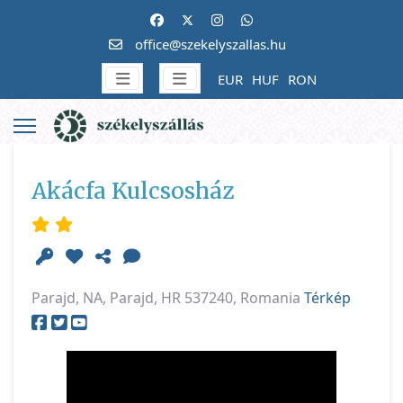
office@szekelyszallas.hu
EUR
HUF
RON
Akácfa Kulcsosház
Parajd, NA, Parajd, HR 537240, Romania
Térkép