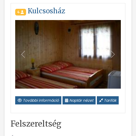
Kulcsosház
4
Vissza
Következ
További információ
Naptár nézet
Tarifák
Felszereltség