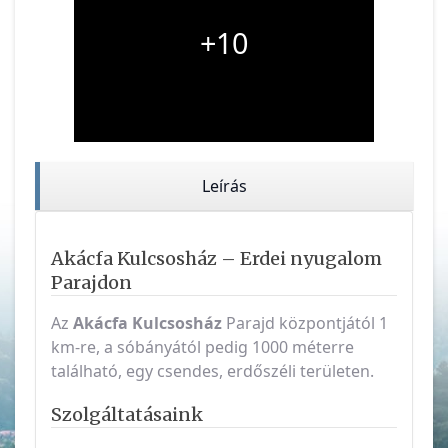
+10
Leírás
Akácfa Kulcsosház – Erdei nyugalom
Parajdon
Az
Akácfa Kulcsosház
Parajd központjától 1
km-re, a sóbányától pedig 1000 méterre
található, egy csendes, erdőszéli területen.
Szolgáltatásaink