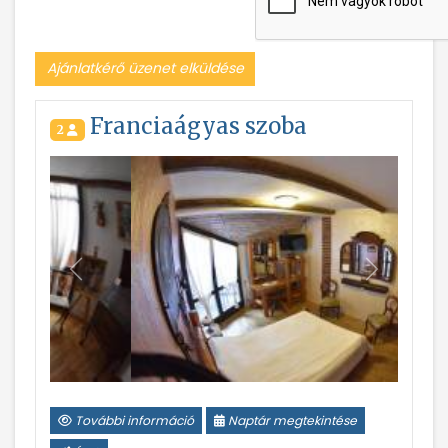
Ajánlatkérő üzenet elküldése
Franciaágyas szoba
2
Vissza
Következ
További információ
Naptár megtekintése