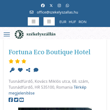
office@szekelyszallas.hu
EUR
HUF
RON
Fortuna Eco Boutique Hotel
Tusnádfürdő, Kovács Miklós utca, 68. szám,
Tusnádfürdő, HR 535100, Romania
Térkép
megjelenítése