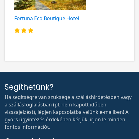
Fortuna Eco Boutique Hotel
Segíthetünk?
Ha segítségre van szüksége a szálláshirdetésben vagy
a szállásfoglalásban (pl. nem kapott időben
visszajelzést), lépjen kapcsolatba velünk e-mailben! A
gyors ügyintézés érdekében kérjük, írjon le minden
fontos információt.