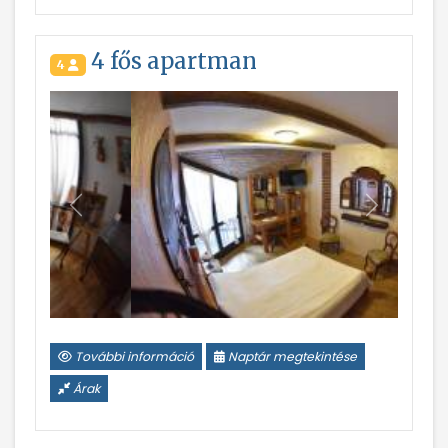
4 fős apartman
4
Vissza
Következ
További információ
Naptár megtekintése
Árak