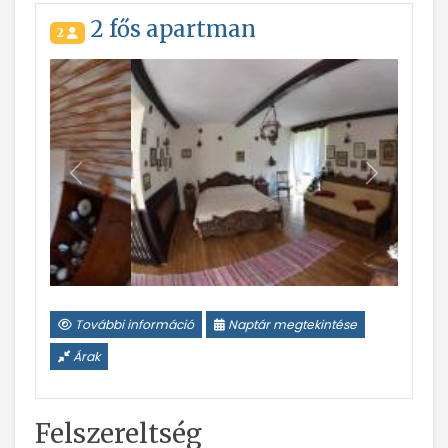
2 fős apartman
2
Vissza
Következ
További információ
Naptár megtekintése
Árak
Felszereltség