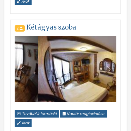
Árak
Kétágyas szoba
2
Vissza
Következ
További információ
Naptár megtekintése
Árak