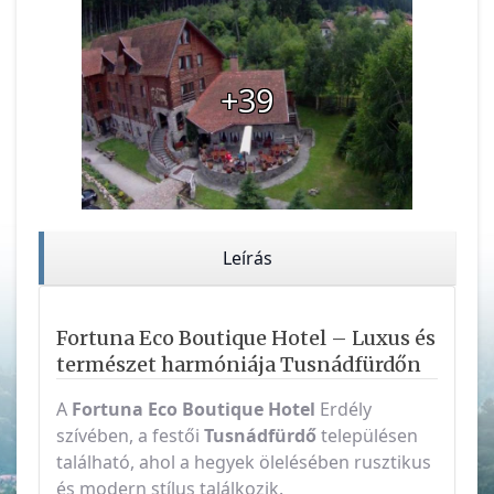
+39
Leírás
Fortuna Eco Boutique Hotel – Luxus és
természet harmóniája Tusnádfürdőn
A
Fortuna Eco Boutique Hotel
Erdély
szívében, a festői
Tusnádfürdő
településen
található, ahol a hegyek ölelésében rusztikus
és modern stílus találkozik.