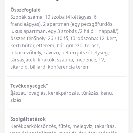
Összefoglaló
Szobák száma: 10 szoba (4 kétágyas, 6
franciaágyas), 2 apartman (egy pezsgőfürdős
luxus apartman, egy 3 szobás /2 háló + nappali/),
összes férőhely: 26 +10 fő, fürdőszoba: 12, kert,
kerti bútor, étterem, bár, grillező, terasz,
piknikezőhely, kávézó, beltéri játszóhelység,
társasjáték, kirakók, szauna, medence, TV,
sítároló, billiárd, konferencia terem
Tevékenységek"
Íjászat, lovaglás, kerékpározás, túrázás, kenu,
sízés
Szolgáltatások
Kerékpárkölcsönzés, fűtés, melegvíz, takarítás,