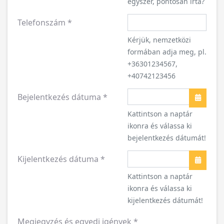
egyszer, pontosan írta?
Telefonszám
*
Kérjük, nemzetközi
formában adja meg, pl.
+36301234567,
+40742123456
Bejelentkezés dátuma
*
Naptár
Kattintson a naptár
ikonra és válassa ki
bejelentkezés dátumát!
Kijelentkezés dátuma
*
Naptár
Kattintson a naptár
ikonra és válassa ki
kijelentkezés dátumát!
Megjegyzés és egyedi igények
*