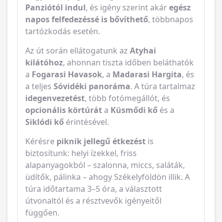
Panziótól indul
, és igény szerint akár
egész
napos felfedezéssé is bővíthető
, többnapos
tartózkodás esetén.
Az út során ellátogatunk az
Atyhai
kilátóhoz
, ahonnan tiszta időben beláthatók
a
Fogarasi Havasok
, a
Madarasi Hargita
, és
a teljes
Sóvidéki panoráma
. A túra tartalmaz
idegenvezetést
, több fotómegállót, és
opcionális körtúrát
a
Küsmődi kő
és a
Siklódi kő
érintésével.
Kérésre
piknik jellegű étkezést
is
biztosítunk: helyi ízekkel, friss
alapanyagokból – szalonna, miccs, saláták,
üdítők, pálinka – ahogy Székelyföldön illik. A
túra időtartama 3–5 óra, a választott
útvonaltól és a résztvevők igényeitől
függően.