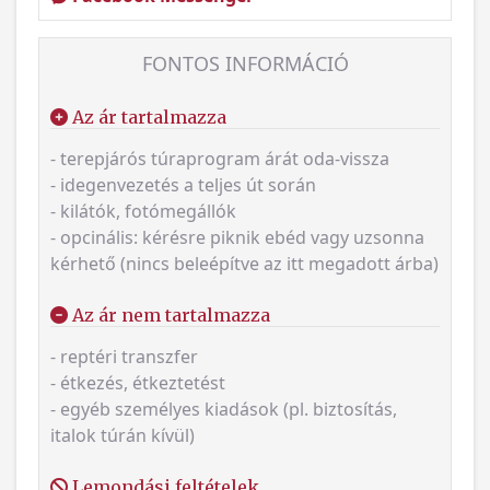
FONTOS INFORMÁCIÓ
Az ár tartalmazza
- terepjárós túraprogram árát oda-vissza
- idegenvezetés a teljes út során
- kilátók, fotómegállók
- opcinális: kérésre piknik ebéd vagy uzsonna
kérhető (nincs beleépítve az itt megadott árba)
Az ár nem tartalmazza
- reptéri transzfer
- étkezés, étkeztetést
- egyéb személyes kiadások (pl. biztosítás,
italok túrán kívül)
Lemondási feltételek