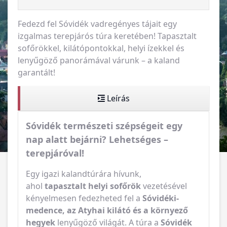
Fedezd fel Sóvidék vadregényes tájait egy
izgalmas terepjárós túra keretében! Tapasztalt
sofőrökkel, kilátópontokkal, helyi ízekkel és
lenyűgöző panorámával várunk – a kaland
garantált!
Leírás
Sóvidék természeti szépségeit egy
nap alatt bejárni? Lehetséges –
terepjáróval!
Egy igazi kalandtúrára hívunk,
ahol
tapasztalt helyi sofőrök
vezetésével
kényelmesen fedezheted fel a
Sóvidéki-
medence, az Atyhai kilátó és a környező
hegyek
lenyűgöző világát. A túra a
Sóvidék