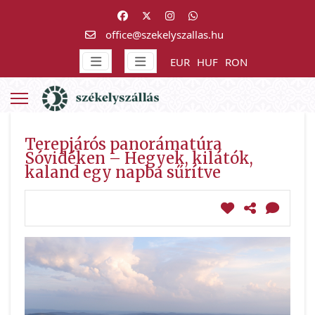
office@szekelyszallas.hu
EUR
HUF
RON
Terepjárós panorámatúra
Sóvidéken – Hegyek, kilátók,
kaland egy napba sűrítve