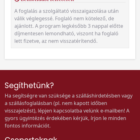
A foglalás a szolgáltató visszaigazolása után
válik véglegessé. Foglaló nem kötelező, de
ajánlott. A program legkésőbb 3 nappal előtte
díjmentesen lemondható, viszont ha foglaló
lett fizetve, az nem visszatérítendő.
Segíthetünk?
Ha segítségre van szüksége a szálláshirdetésben vagy
a szállásfoglalásban (pl. nem kapott időben
visszajelzést), lépjen kapcsolatba velünk e-mailben! A
gyors ügyintézés érdekében kérjük, írjon le minden
fontos információt.