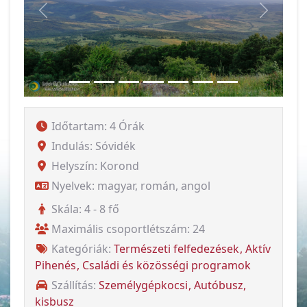
Vissza
Követke
Időtartam: 4 Órák
Indulás: Sóvidék
Helyszín: Korond
Nyelvek: magyar, román, angol
Skála: 4 - 8 fő
Maximális csoportlétszám: 24
Kategóriák:
Természeti felfedezések
Aktív
Pihenés
Családi és közösségi programok
Szállítás:
Személygépkocsi
Autóbusz,
kisbusz