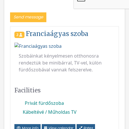
Send message
Franciaágyas szoba
2
Szobáinkat kényelmesen otthonosra
rendeztük be minibárral, TV-vel, külön
fürdőszobával vannak felszerelve.
Facilities
Privát fürdőszoba
Kábeltévé / Műholdas TV
More info
View calendar
Rates