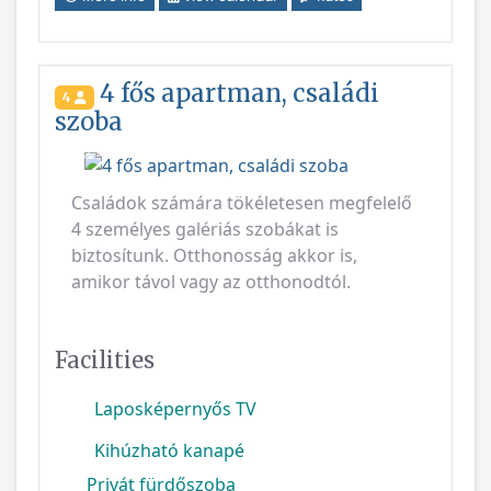
4 fős apartman, családi
4
szoba
Previous
Next
Családok számára tökéletesen megfelelő
4 személyes galériás szobákat is
biztosítunk. Otthonosság akkor is,
amikor távol vagy az otthonodtól.
Facilities
Laposképernyős TV
Kihúzható kanapé
Privát fürdőszoba
More info
View calendar
Rates