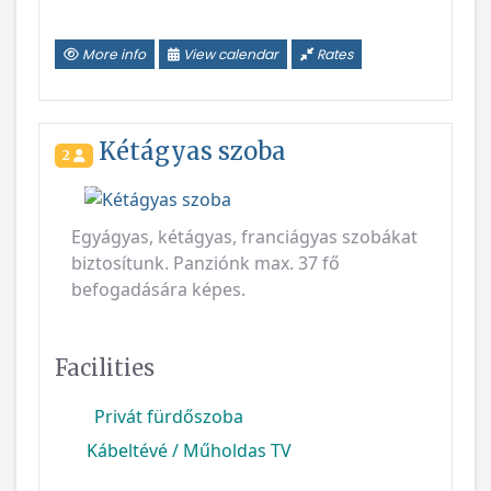
Kétágyas szoba
2
Previous
Next
Egyágyas, kétágyas, franciágyas szobákat
biztosítunk. Panziónk max. 37 fő
befogadására képes.
Facilities
Privát fürdőszoba
Kábeltévé / Műholdas TV
More info
View calendar
Rates