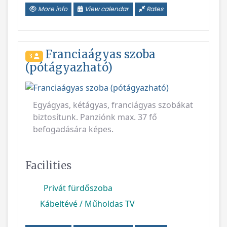
Franciaágyas szoba
3
(pótágyazható)
Egyágyas, kétágyas, franciágyas szobákat
biztosítunk. Panziónk max. 37 fő
befogadására képes.
Facilities
Privát fürdőszoba
Kábeltévé / Műholdas TV
More info
View calendar
Rates