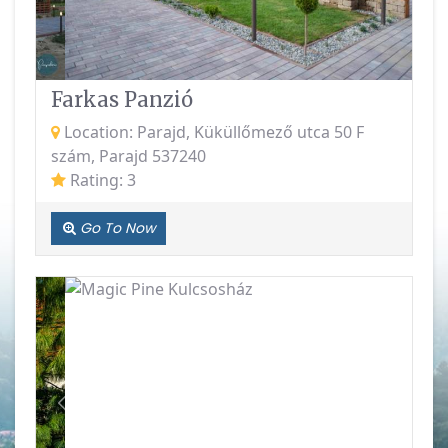
Farkas Panzió
Location: Parajd, Küküllőmező utca 50 F
szám, Parajd 537240
Rating: 3
Go To Now
Previous
Next