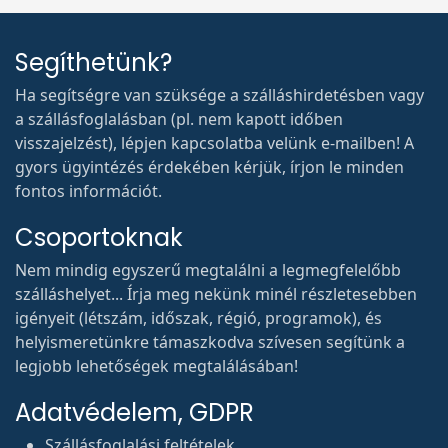
Segíthetünk?
Ha segítségre van szüksége a szálláshirdetésben vagy
a szállásfoglalásban (pl. nem kapott időben
visszajelzést), lépjen kapcsolatba velünk e-mailben! A
gyors ügyintézés érdekében kérjük, írjon le minden
fontos információt.
Csoportoknak
Nem mindig egyszerű megtalálni a legmegfelelőbb
szálláshelyet... Írja meg nekünk minél részletesebben
igényeit (létszám, időszak, régió, programok), és
helyismeretünkre támaszkodva szívesen segítünk a
legjobb lehetőségek megtalálásában!
Adatvédelem, GDPR
Szállásfoglalási feltételek
Felhasználási feltételek
Adatvédelmi irányelvek