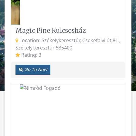
Magic Pine Kulcsosház
Location: Székelykeresztúr, Csekefalvi út 81.,
Székelykeresztúr 535400
Rating: 3
Go To Now
Previous
Next
Nimród Fogadó