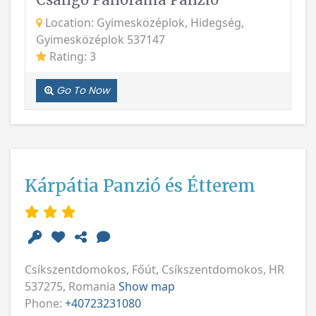
Gyimesközéplok 537147
Rating: 3
Go To Now
Kárpátia Panzió és Étterem
Csíkszentdomokos, Főút, Csíkszentdomokos, HR
537275, Romania
Show map
Phone:
+40723231080