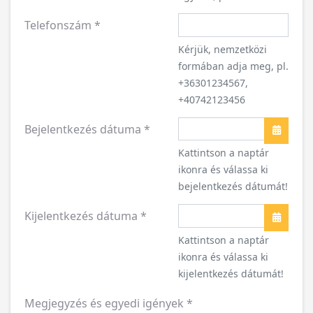
Kérjük, nemzetközi
formában adja meg, pl.
+36301234567,
+40742123456
Bejelentkezés dátuma
*
Open t
Kattintson a naptár
ikonra és válassa ki
bejelentkezés dátumát!
Kijelentkezés dátuma
*
Open t
Kattintson a naptár
ikonra és válassa ki
kijelentkezés dátumát!
Megjegyzés és egyedi igények
*