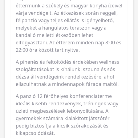
félpanzió vagy teljes ellátás is igényelhető,
melyeket a hangulatos teraszon vagy a
kandalló melletti étkezőben lehet
elfogyasztani.
Az étterem minden nap 8:00 és
22:00 óra között tart nyitva.
A pihenés és feltöltődés érdekében wellness
szolgáltatásokat is kínálunk: szauna és sós
dézsa áll vendégeink rendelkezésére, ahol
ellazulhatnak a mindennapok fáradalmaitól.
A panzió 12 férőhelyes konferenciaterme
ideális kisebb rendezvények, tréningek vagy
üzleti megbeszélések lebonyolítására.
A
gyermekek számára kialakított játszótér
pedig biztosítja a kicsik szórakozását és
kikapcsolódását.
A környék felfedezésére számos
programlehetőséget kínálunk: bakancsos