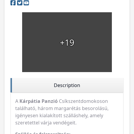
+19
Description
A
Kárpátia Panzió
Csíkszentdomokoson
található, három margarétás besorolású,
igényesen kialakított szálláshely, amely
szeretettel várja vendégeit.
Szállás és felszereltség:
6 modern szoba, saját fürdőszobával