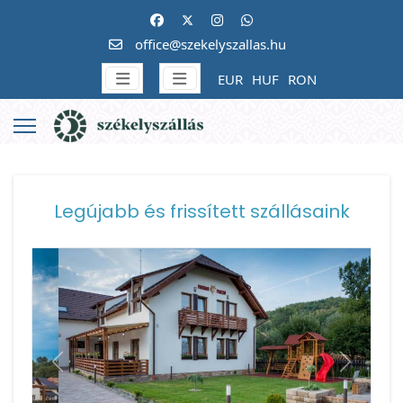
office@szekelyszallas.hu
EUR
HUF
RON
Legújabb és frissített szállásaink
Previous
Next