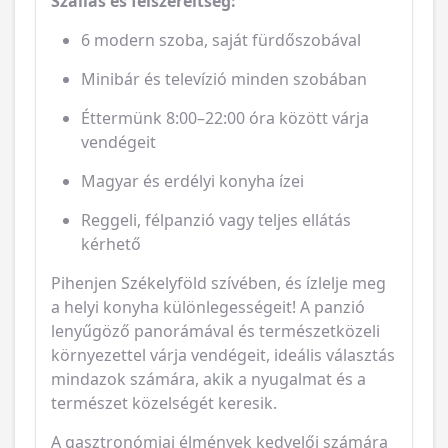
Minibár és televízió minden szobában
Éttermünk 8:00–22:00 óra között várja
vendégeit
Magyar és erdélyi konyha ízei
Reggeli, félpanzió vagy teljes ellátás
kérhető
Pihenjen Székelyföld szívében, és ízlelje meg
a helyi konyha különlegességeit!
A panzió
lenyűgöző panorámával és természetközeli
környezettel várja vendégeit, ideális választás
mindazok számára, akik a nyugalmat és a
természet közelségét keresik.
A gasztronómiai élmények kedvelői számára
éttermünk a székely és magyar konyha ízeivel
várja vendégeit.
Az étkezések során reggeli,