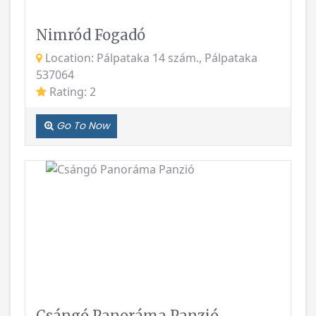
Location: Pálpataka 14 szám., Pálpataka
537064
Rating: 2
Go To Now
Previous
Next
Csángó Panoráma Panzió
Location: Gyimesközéplok, Hidegség,