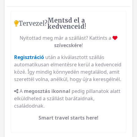
Mentsd el a
Tervezel?
kedvenceid!
Nyitottad meg már a szállást? Kattints a
szívecskére
!
Regisztráció
után a kiválasztott szállás
automatikusan elmentésre kerül a kedvenceid
közé. Így mindig könnyedén megtalálod, amit
szerettél volna, anélkül, hogy újra keresgélnél.
A
megosztás ikonnal
pedig pillanatok alatt
elküldheted a szállást barátaidnak,
családodnak.
Smart travel starts here!