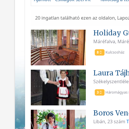
20 ingatlan található ezen az oldalon, Lapo
Holiday G
Máréfalva, Máré
Kulcsosház
8
Laura Táj
Székelyszentléle
Háromágyas 
3
Boros Ve
Libán, 23 szám
T