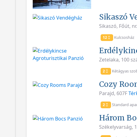
Sikaszó V
Sikaszó, Főút, nr
Kulcsosház
12
Erdélykinc
Zetelaka, 100 s
Kétágyas szo
2
Cozy Room
Parajd, 607F
Tér
Standard apar
2
Három Bo
Székelyvarság, 