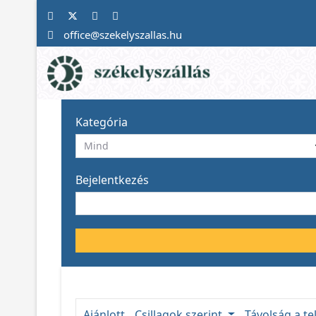
office@szekelyszallas.hu
Kategória
Bejelentkezés
Ajánlott
Csillagok szerint
Távolság a te