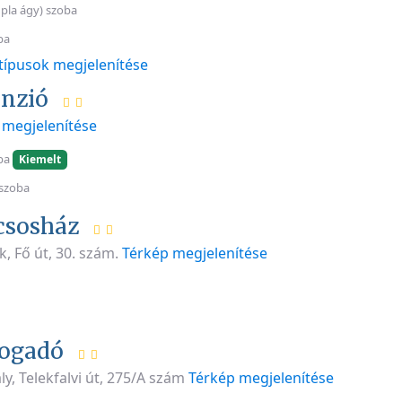
pla ágy) szoba
ba
típusok megjelenítése
nzió
 megjelenítése
ba
Kiemelt
szoba
csosház
k, Fő út, 30. szám.
Térkép megjelenítése
Fogadó
ly, Telekfalvi út, 275/A szám
Térkép megjelenítése