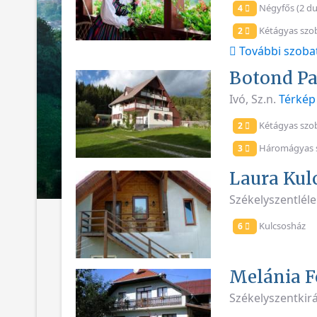
Négyfős (2 du
4
Kétágyas szo
2
További szoba
Botond Pa
Ivó, Sz.n.
Térkép
Kétágyas szo
2
Háromágyas 
3
Laura Kul
Székelyszentléle
Kulcsosház
6
Melánia 
Székelyszentkirá