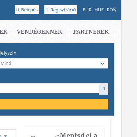
Belépés
Regisztráció
EUR
HUF
RON
EK
VENDÉGEKNEK
PARTNEREK
elyszín
Mentsd el a
ám