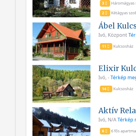
Háromágyas 
3
Kétágyas szo
2
Ábel Kulc
Ivó, Központ
Tér
Kulcsosház
11
Elixir Kul
Ivó, -
Térkép meg
Kulcsosház
14
Aktív Rel
Ivó, N/A
Térkép 
6 fős apartm
6