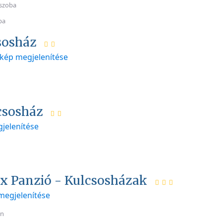
szoba
ba
sosház
kép megjelenítése
csosház
jelenítése
ax Panzió - Kulcsosházak
megjelenítése
an