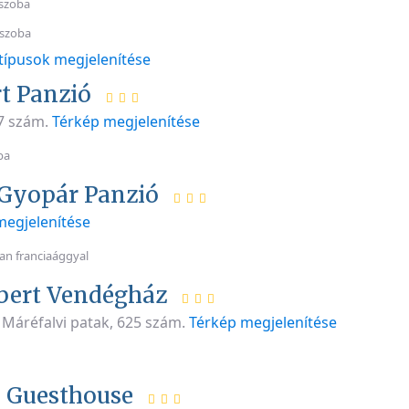
szoba
 szoba
típusok megjelenítése
t Panzió
97 szám.
Térkép megjelenítése
ba
Gyopár Panzió
megjelenítése
n franciaággyal
bert Vendégház
 Máréfalvi patak, 625 szám.
Térkép megjelenítése
 Guesthouse