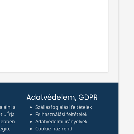
Adatvédelem, GDPR
lálni a
Szállásfoglalási feltételek
.. Írja
Felhasználási feltételek
sebben
Adatvédelmi irányelvek
égió,
Cookie-házirend