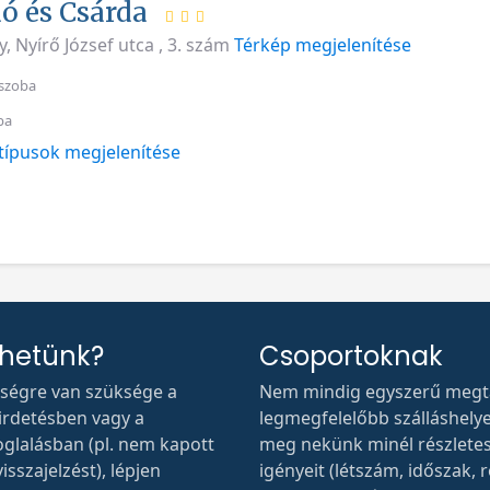
ó és Csárda
, Nyírő József utca , 3. szám
Térkép megjelenítése
szoba
ba
típusok megjelenítése
thetünk?
Csoportoknak
tségre van szüksége a
Nem mindig egyszerű megta
hirdetésben vagy a
legmegfelelőbb szálláshelyet.
oglalásban (pl. nem kapott
meg nekünk minél részlete
isszajelzést), lépjen
igényeit (létszám, időszak, r