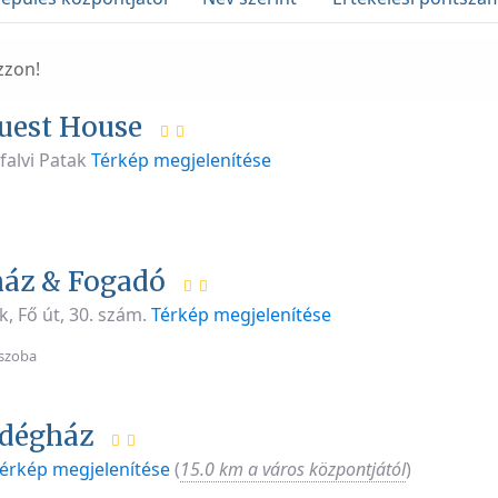
zzon!
uest House
falvi Patak
Térkép megjelenítése
ház & Fogadó
k, Fő út, 30. szám.
Térkép megjelenítése
szoba
ndégház
érkép megjelenítése
(
15.0 km a város központjától
)