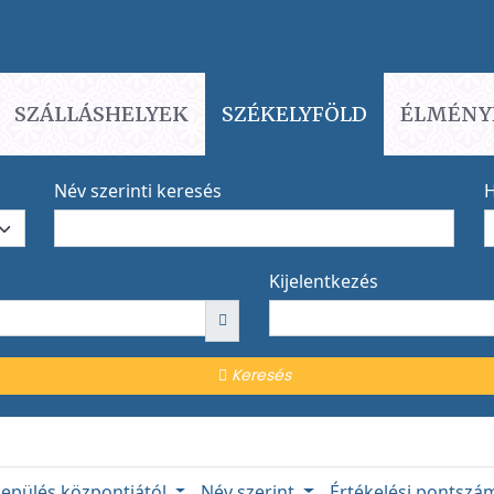
SZÁLLÁSHELYEK
SZÉKELYFÖLD
ÉLMÉNY
Név szerinti keresés
H
Kijelentkezés
Keresés
lepülés központjától
Név szerint
Értékelési pontsz