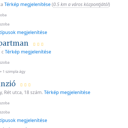
ca
Térkép megjelenítése
(
0.5 km a város központjától
)
zoba
szoba
típusok megjelenítése
partman
5 c
Térkép megjelenítése
szoba
+ 1 szimpla ágy
nzió
, Rét utca, 18 szám.
Térkép megjelenítése
szoba
 szoba
típusok megjelenítése