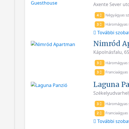
Axente Sever ut
Négyágyas s
4
Háromágyas 
3
További szoba
Nimród A
Kápolnásfalu, 6
Háromágyas 
3
Franciaágyas 
3
Laguna Pa
Székelyudvarhely
Háromágyas 
3
Franciaágyas
2
További szoba