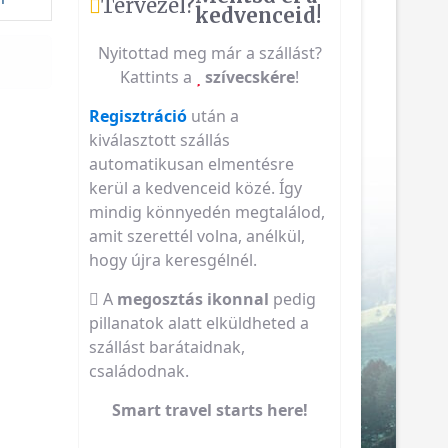
Tervezel?
kedvenceid!
Nyitottad meg már a szállást?
Kattints a
szívecskére
!
Regisztráció
után a
kiválasztott szállás
automatikusan elmentésre
kerül a kedvenceid közé. Így
mindig könnyedén megtalálod,
amit szerettél volna, anélkül,
hogy újra keresgélnél.
A
megosztás ikonnal
pedig
pillanatok alatt elküldheted a
szállást barátaidnak,
családodnak.
Smart travel starts here!