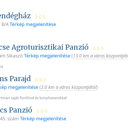
endégház
. 8/A
Térkép megjelenítése
se Agroturisztikai Panzió
zám Sikaszó
Térkép megjelenítése
(
13.0 km a város központját
ba
s Parajd
kép megjelenítése
(
3.0 km a város központjától
)
tman saját fürdővel és konyhasarokkal
cs Panzió
145. szám
Térkép megjelenítése