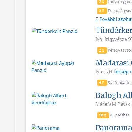
Háromágyas 
3
Franciaágyas
2
További szoba
Tündérker
Ivó, Irigyvésze 
Kétágyas szo
2
Madarasi 
Ivó, F/N
Térkép 
Súgó, apartma
4
Balogh Al
Máréfalvi Patak,
Kulcsosház
10
Panorama