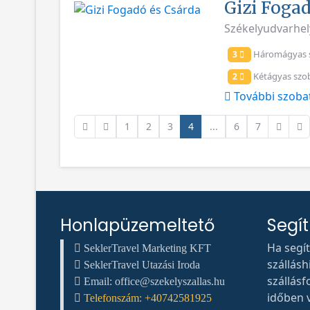
Gizi Fogad
Székelyudvarhely
Háromágyas 
3
Kétágyas szo
2
További szoba
1
2
3
4
...
6
7
Honlapüzemeltető
Segí
Ha segí
SeklerTravel Marketing KFT
szállás
SeklerTravel Utazási Iroda
szállásf
Email:
office@szekelyszallas.hu
időben v
Telefonszám: +40742581925