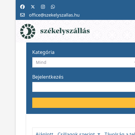
office@szekelyszallas.hu
Kategória
Bejelentkezés
Ajánlott
Csillagok szerint
Távolság a te