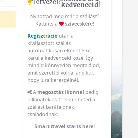
Tervezel?
kedvenceid!
Nyitottad meg már a szállást?
Kattints a
szívecskére
!
Regisztráció
után a
kiválasztott szállás
automatikusan elmentésre
kerül a kedvenceid közé. Így
mindig könnyedén megtalálod,
amit szerettél volna, anélkül,
hogy újra keresgélnél.
A
megosztás ikonnal
pedig
pillanatok alatt elküldheted a
szállást barátaidnak,
családodnak.
Smart travel starts here!