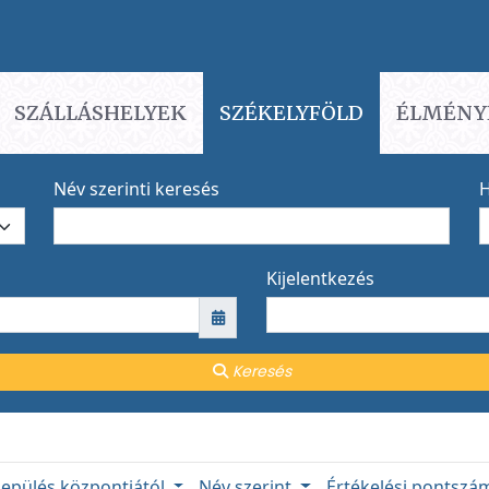
SZÁLLÁSHELYEK
SZÉKELYFÖLD
ÉLMÉNY
Név szerinti keresés
H
Kijelentkezés
Keresés
lepülés központjától
Név szerint
Értékelési pontsz