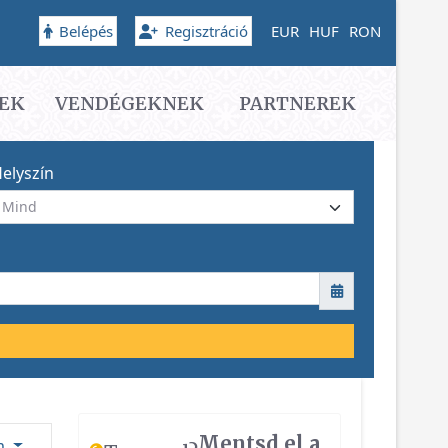
Belépés
Regisztráció
EUR
HUF
RON
EK
VENDÉGEKNEK
PARTNEREK
elyszín
Mentsd el a
ám