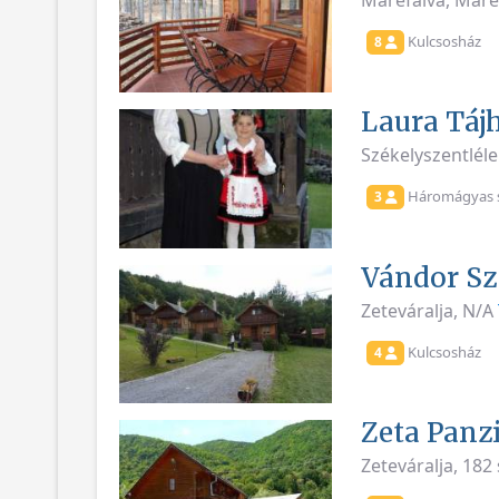
Máréfalva, Máré
Kulcsosház
8
Laura Táj
Székelyszentléle
Háromágyas 
3
Vándor Sz
Zeteváralja, N/A
Kulcsosház
4
Zeta Panz
Zeteváralja, 182