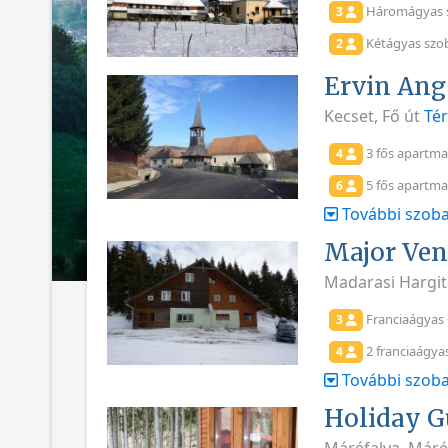
Háromágyas 
3
Kétágyas szo
2
Ervin Ang
Kecset, Fő út
Té
3 fős apartma
4
5 fős apartma
6
További szoba
Major Ve
Madarasi Hargita
Franciaágyas 
3
2 franciaágya
4
További szoba
Holiday G