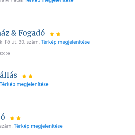
falvi Patak
Térkép megjelenítése
ház & Fogadó
k, Fő út, 30. szám.
Térkép megjelenítése
szoba
állás
Térkép megjelenítése
ió
 szám.
Térkép megjelenítése