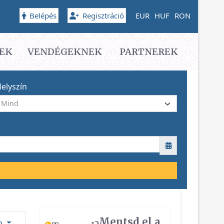
Belépés
Regisztráció
EUR
HUF
RON
EK
VENDÉGEKNEK
PARTNEREK
elyszín
Mentsd el a
ám