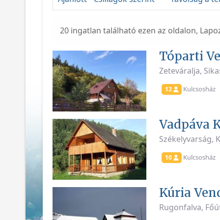
20 ingatlan található ezen az oldalon, Lapo
Tóparti V
Zeteváralja, Sika
Kulcsosház
12
Vadpáva K
Székelyvarság, 
Kulcsosház
10
Kúria Ven
Rugonfalva, Főú