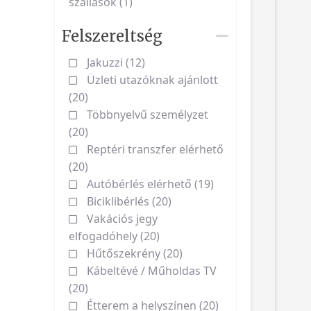
szállások (1)
Felszereltség
Jakuzzi (12)
Üzleti utazóknak ajánlott
(20)
Többnyelvű személyzet
(20)
Reptéri transzfer elérhető
(20)
Autóbérlés elérhető (19)
Biciklibérlés (20)
Vakációs jegy
elfogadóhely (20)
Hűtőszekrény (20)
Kábeltévé / Műholdas TV
(20)
Étterem a helyszínen (20)