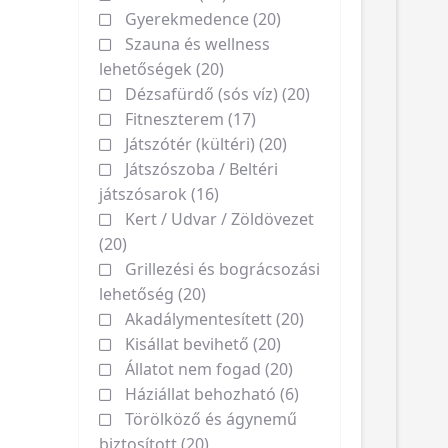
Gyerekmedence (20)
Szauna és wellness
lehetőségek (20)
Dézsafürdő (sós víz) (20)
Fitneszterem (17)
Játszótér (kültéri) (20)
Játszószoba / Beltéri
játszósarok (16)
Kert / Udvar / Zöldövezet
(20)
Grillezési és bográcsozási
lehetőség (20)
Akadálymentesített (20)
Kisállat bevihető (20)
Állatot nem fogad (20)
Háziállat behozható (6)
Törölköző és ágynemű
biztosított (20)