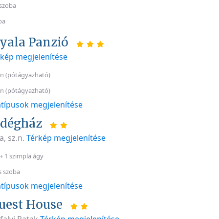
szoba
ba
yala Panzió
rkép megjelenítése
n (pótágyazható)
n (pótágyazható)
típusok megjelenítése
ndégház
, sz.n.
Térkép megjelenítése
+ 1 szimpla ágy
s szoba
típusok megjelenítése
uest House