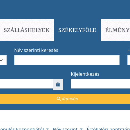
SZÁLLÁSHELYEK
SZÉKELYFÖLD
ÉLMÉNY
Név szerinti keresés
H
Kijelentkezés
Keresés
lepülés központjától
Név szerint
Értékelési pontsz