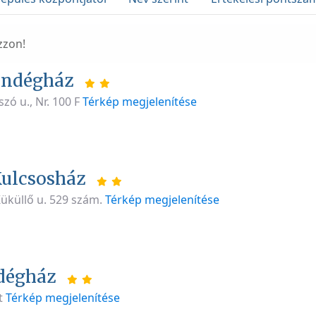
zzon!
endégház
szó u., Nr. 100 F
Térkép megjelenítése
ulcsosház
Küküllő u. 529 szám.
Térkép megjelenítése
dégház
t
Térkép megjelenítése