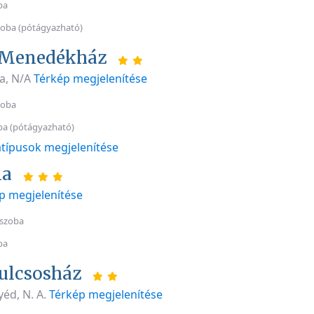
ba
oba (pótágyazható)
 Menedékház
a, N/A
Térkép megjelenítése
zoba
ba (pótágyazható)
típusok megjelenítése
la
p megjelenítése
 szoba
ba
Kulcsosház
éd, N. A.
Térkép megjelenítése