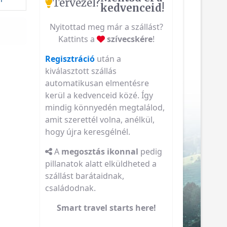
Tervezel?
kedvenceid!
Nyitottad meg már a szállást?
Kattints a
szívecskére
!
Regisztráció
után a
kiválasztott szállás
automatikusan elmentésre
kerül a kedvenceid közé. Így
mindig könnyedén megtalálod,
amit szerettél volna, anélkül,
hogy újra keresgélnél.
A
megosztás ikonnal
pedig
pillanatok alatt elküldheted a
szállást barátaidnak,
családodnak.
Smart travel starts here!