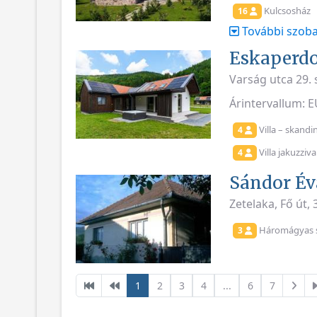
Kulcsosház
16
További szoba
Eskaperdo
Varság utca 29. 
Árintervallum: 
Villa – skandi
4
Villa jakuzziv
4
Sándor Év
Zetelaka, Fő út,
Háromágyas 
3
1
2
3
4
...
6
7