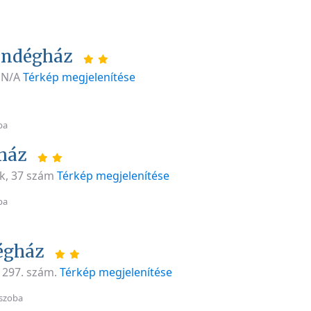
endégház
 N/A
Térkép megjelenítése
ba
jház
ek, 37 szám
Térkép megjelenítése
ba
égház
 1297. szám.
Térkép megjelenítése
szoba