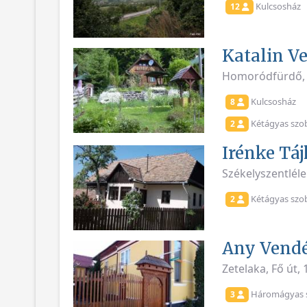
Kulcsosház
12
Katalin V
Homoródfürdő,
Kulcsosház
8
Kétágyas szo
2
Irénke Tá
Székelyszentlél
Kétágyas szo
2
Any Vend
Zetelaka, Fő út,
Háromágyas 
3