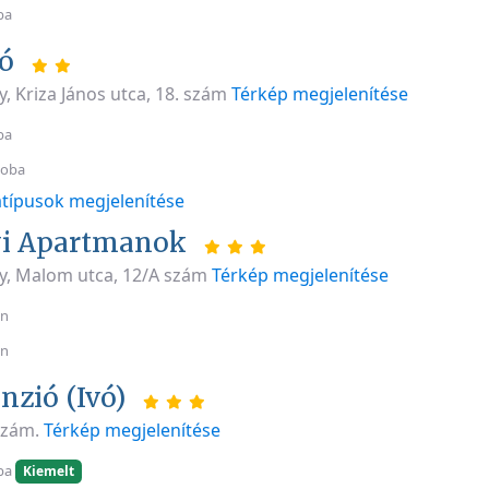
ba
ió
, Kriza János utca, 18. szám
Térkép megjelenítése
ba
zoba
típusok megjelenítése
yi Apartmanok
y, Malom utca, 12/A szám
Térkép megjelenítése
an
an
nzió (Ivó)
 szám.
Térkép megjelenítése
ba
Kiemelt