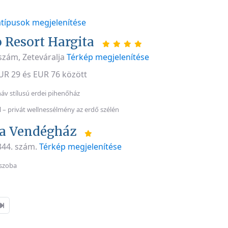
típusok megjelenítése
 Resort Hargita
szám, Zeteváralja
Térkép megjelenítése
EUR 29 és EUR 76 között
náv stílusú erdei pihenőház
al – privát wellnessélmény az erdő szélén
a Vendégház
 344. szám.
Térkép megjelenítése
szoba