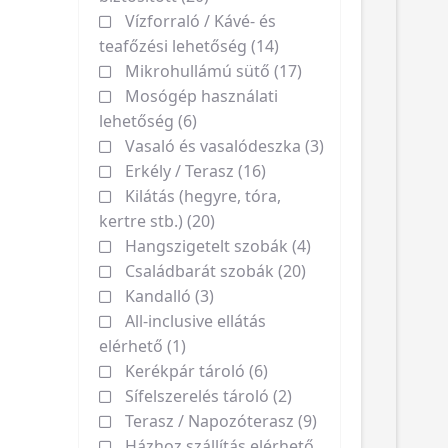
Vízforraló / Kávé- és
teafőzési lehetőség (14)
Mikrohullámú sütő (17)
Mosógép használati
lehetőség (6)
Vasaló és vasalódeszka (3)
Erkély / Terasz (16)
Kilátás (hegyre, tóra,
kertre stb.) (20)
Hangszigetelt szobák (4)
Családbarát szobák (20)
Kandalló (3)
All-inclusive ellátás
elérhető (1)
Kerékpár tároló (6)
Sífelszerelés tároló (2)
Terasz / Napozóterasz (9)
Házhoz szállítás elérhető