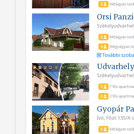
Kétágyas szo
2
Orsi Panz
Székelyudvarhely
Kétágyas szo
2
Négyágyas s
4
További szoba
Udvarhel
Székelyudvarhel
7 fős apartm
7
2 fős apartm
2
Gyopár Pa
Ivó, Főút 135/A
Kétágyas szo
2