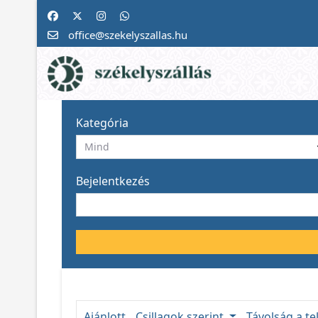
office@szekelyszallas.hu
Kategória
Bejelentkezés
Ajánlott
Csillagok szerint
Távolság a te