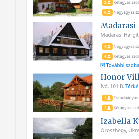
Kétágyas szo
2
Négyágyas sz
6
Madarasi
Madarasi Hargit
Négyágyas s
4
Kétágyas szo
4
További szoba
Honor Vil
Ivó, 101 B.
Térké
Franciaágyas
2
Kétágyas szo
2
Izabella 
Oroszhegy, Ükny