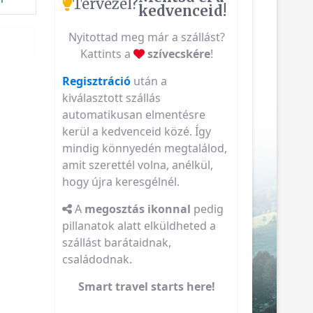
Tervezel?
kedvenceid!
Nyitottad meg már a szállást?
Kattints a
szívecskére
!
Regisztráció
után a
kiválasztott szállás
automatikusan elmentésre
kerül a kedvenceid közé. Így
mindig könnyedén megtalálod,
amit szerettél volna, anélkül,
hogy újra keresgélnél.
A
megosztás ikonnal
pedig
pillanatok alatt elküldheted a
szállást barátaidnak,
családodnak.
Smart travel starts here!