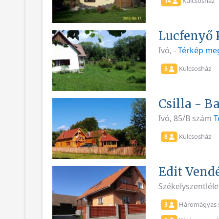
Kulcsosház
14
Lucfenyő 
Ivó, -
Térkép meg
Kulcsosház
5
Csilla - 
Ivó, 85/B szám
T
Kulcsosház
8
Edit Vend
Székelyszentléle
Háromágyas 
3