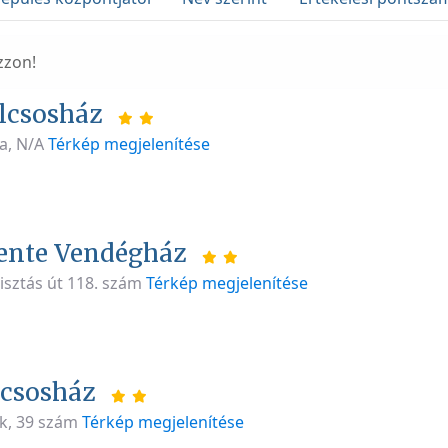
zzon!
lcsosház
a, N/A
Térkép megjelenítése
ente Vendégház
isztás út 118. szám
Térkép megjelenítése
lcsosház
ek, 39 szám
Térkép megjelenítése