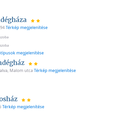
ndégháza
494
Térkép megjelenítése
szoba
 szoba
típusok megjelenítése
ndégház
alva, Malom utca
Térkép megjelenítése
osház
zó
Térkép megjelenítése