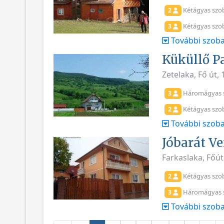
Kétágyas szo
2
Kétágyas szo
3
További szoba
Küküllő P
Zetelaka, Fő út,
Háromágyas 
3
Kétágyas szo
2
További szoba
Jóbarát V
Farkaslaka, Főú
Kétágyas szo
2
Háromágyas 
3
További szoba