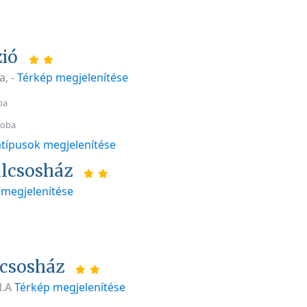
zió
a, -
Térkép megjelenítése
ba
zoba
típusok megjelenítése
lcsosház
 megjelenítése
lcsosház
N.A
Térkép megjelenítése