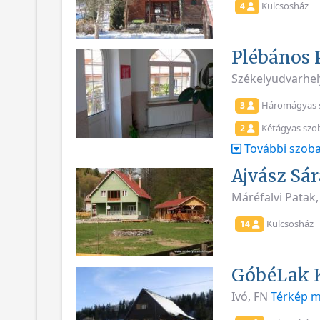
Kulcsosház
4
Plébános 
Székelyudvarhel
Háromágyas 
3
Kétágyas szo
2
További szoba
Ajvász Sá
Máréfalvi Patak
Kulcsosház
14
GóbéLak 
Ivó, FN
Térkép m