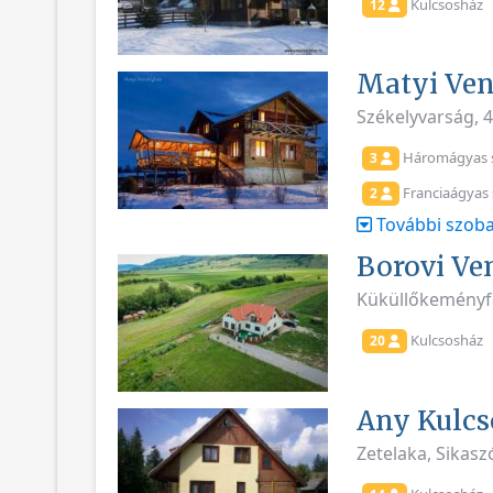
Kulcsosház
12
Matyi Ve
Székelyvarság, 
Háromágyas 
3
Franciaágyas
2
További szoba
Borovi Ve
Küküllőkeményf
Kulcsosház
20
Any Kulcs
Zetelaka, Sikas