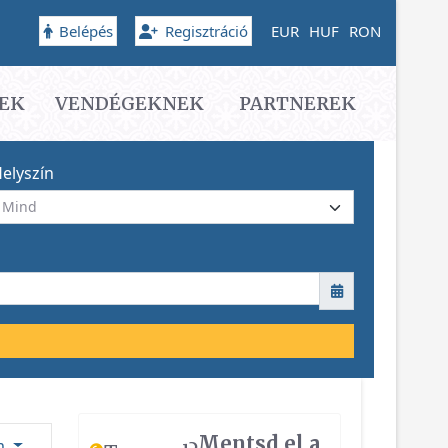
Belépés
Regisztráció
EUR
HUF
RON
EK
VENDÉGEKNEK
PARTNEREK
elyszín
Mentsd el a
ám