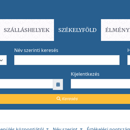
SZÁLLÁSHELYEK
SZÉKELYFÖLD
ÉLMÉNY
Név szerinti keresés
H
Kijelentkezés
Keresés
lepülés központjától
Név szerint
Értékelési pontsz