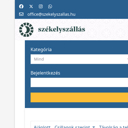
office@szekelyszallas.hu
Kategória
Bejelentkezés
Ajánlott
Csillagok szerint
Távolság a te