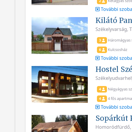
Kétágyas szo
2
További szoba
Kilátó Pa
Székelyvarság, 
Háromágyas 
3
Kulcsosház
6
További szoba
Hostel Sz
Székelyudvarhel
Négyágyas s
4
4 fős apartm
4
További szoba
Sopárkút 
Homoródfürdő, 