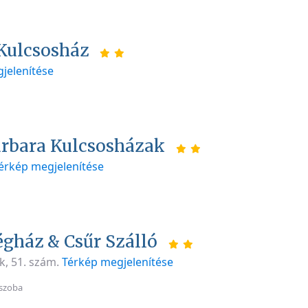
Kulcsosház
jelenítése
Barbara Kulcsosházak
érkép megjelenítése
égház & Csűr Szálló
k, 51. szám.
Térkép megjelenítése
szoba