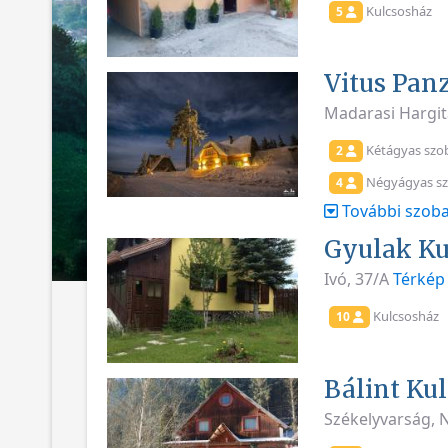
Kulcsosház
5
Vitus Pan
Madarasi Hargit
Kétágyas szo
2
Négyágyas s
4
További szoba
Gyulak Ku
Ivó, 37/A
Térkép
Kulcsosház
10
Bálint Ku
Székelyvarság, 