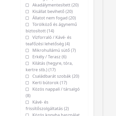
Akadálymentesített (20)
Kisállat bevihető (20)
Állatot nem fogad (20)
Törölköző és ágynemű
biztosított (14)
Vízforraló / Kávé- és
teafőzési lehetőség (4)
Mikrohullámú sütő (7)
Erkély / Terasz (6)
Kilátás (hegyre, tóra,
kertre stb.) (17)
Családbarát szobák (20)
Kerti bútorok (17)
Közös nappali / társalgó
(8)
Kávé- és
frissítőszolgáltatás (2)
Közös konyha használat