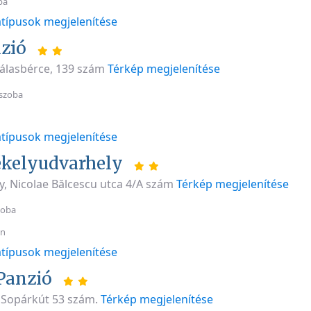
ba
típusok megjelenítése
nzió
Tálasbérce, 139 szám
Térkép megjelenítése
szoba
típusok megjelenítése
ékelyudvarhely
y, Nicolae Bălcescu utca 4/A szám
Térkép megjelenítése
zoba
an
típusok megjelenítése
Panzió
Sopárkút 53 szám.
Térkép megjelenítése