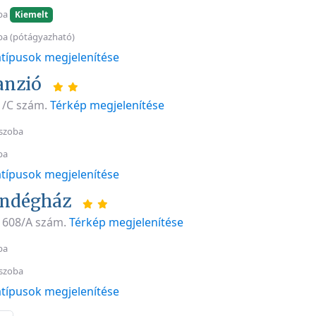
ba
Kiemelt
ba (pótágyazható)
típusok megjelenítése
anzió
 1/C szám.
Térkép megjelenítése
szoba
ba
típusok megjelenítése
endégház
t 608/A szám.
Térkép megjelenítése
ba
szoba
típusok megjelenítése