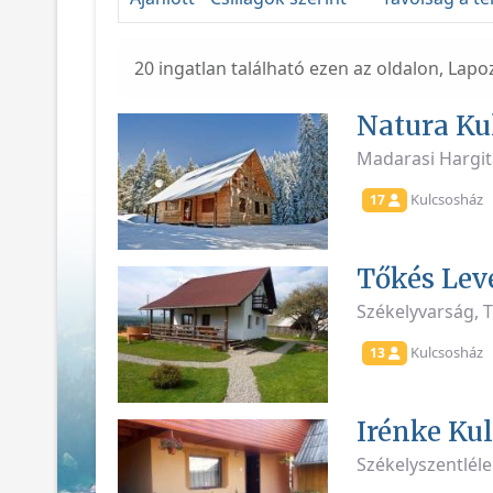
20 ingatlan található ezen az oldalon, Lapo
Natura Ku
Madarasi Hargit
Kulcsosház
17
Tőkés Lev
Székelyvarság, T
Kulcsosház
13
Irénke Ku
Székelyszentlél