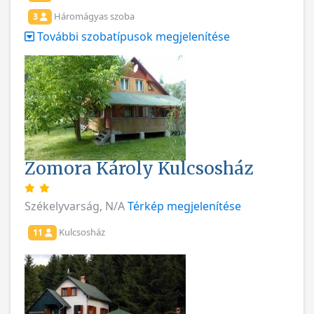
Háromágyas szoba
3
További szobatípusok megjelenítése
Zomora Károly Kulcsosház
Székelyvarság, N/A
Térkép megjelenítése
Kulcsosház
11