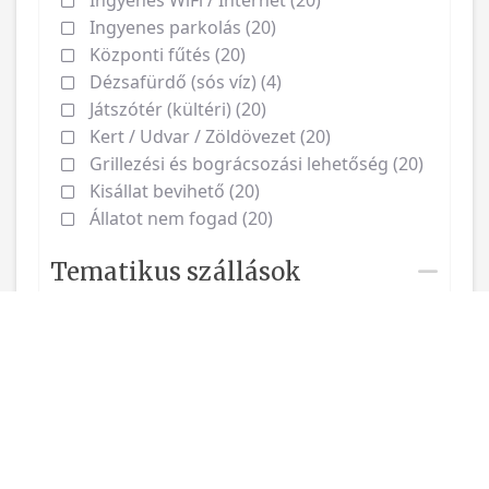
Ingyenes parkolás (20)
Központi fűtés (20)
Dézsafürdő (sós víz) (4)
Játszótér (kültéri) (20)
Kert / Udvar / Zöldövezet (20)
Grillezési és bográcsozási lehetőség (20)
Kisállat bevihető (20)
Állatot nem fogad (20)
Tematikus szállások
Értékelés
Régiók
Udvarhelyszék (4)
Sóvidék (8)
Csíkszék (4)