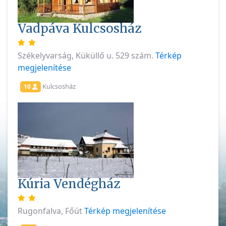
Vadpáva Kulcsosház
Székelyvarság, Küküllő u. 529 szám.
Térkép
megjelenítése
Kulcsosház
10
Kúria Vendégház
Rugonfalva, Főút
Térkép megjelenítése