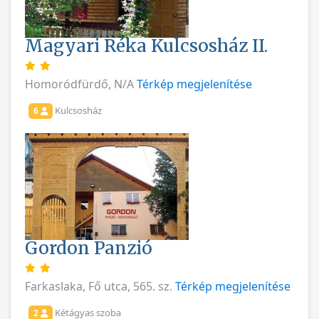
Magyari Réka Kulcsosház II.
Homoródfürdő, N/A
Térkép megjelenítése
Kulcsosház
6
Gordon Panzió
Farkaslaka, Fő utca, 565. sz.
Térkép megjelenítése
Kétágyas szoba
2