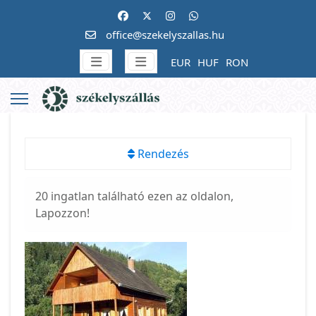
office@szekelyszallas.hu
EUR
HUF
RON
Rendezés
20 ingatlan található ezen az oldalon,
Lapozzon!