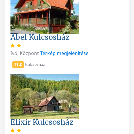
Ábel Kulcsosház
Ivó, Központ
Térkép megjelenítése
Kulcsosház
11
Elixir Kulcsosház