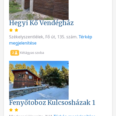
Hegyi Kő Vendégház
Székelyszentlélek, Fő út, 135. szám.
Térkép
megjelenítése
Kétágyas szoba
2
Fenyőtoboz Kulcsosházak 1