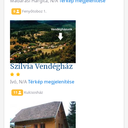
Madarasi Hargita, N/A
Térkép megjelenítése
Fenyőtoboz 1.
6
Szilvia Vendégház
Ivó, N/A
Térkép megjelenítése
Kulcsosház
11