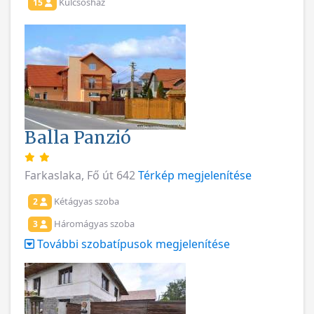
Kulcsosház
15
Balla Panzió
Farkaslaka, Fő út 642
Térkép megjelenítése
Kétágyas szoba
2
Háromágyas szoba
3
További szobatípusok megjelenítése