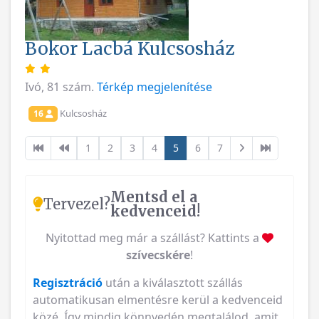
Bokor Lacbá Kulcsosház
Ivó, 81 szám.
Térkép megjelenítése
Kulcsosház
16
1
2
3
4
5
6
7
Mentsd el a
Tervezel?
kedvenceid!
Nyitottad meg már a szállást? Kattints a
szívecskére
!
Regisztráció
után a kiválasztott szállás
automatikusan elmentésre kerül a kedvenceid
közé. Így mindig könnyedén megtalálod, amit