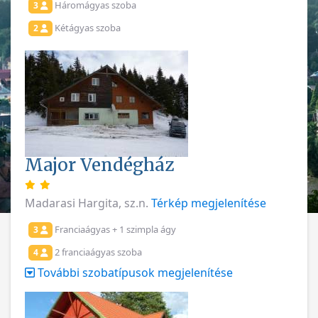
Háromágyas szoba
3
Kétágyas szoba
2
Major Vendégház
Madarasi Hargita, sz.n.
Térkép megjelenítése
Franciaágyas + 1 szimpla ágy
3
2 franciaágyas szoba
4
További szobatípusok megjelenítése