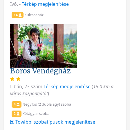
Ivó, -
Térkép megjelenítése
Kulcsosház
14
Boros Vendégház
Libán, 23 szám
Térkép megjelenítése
(
15.0 km a
város központjától
)
Négyfős (2 dupla ágy) szoba
4
Kétágyas szoba
2
További szobatípusok megjelenítése