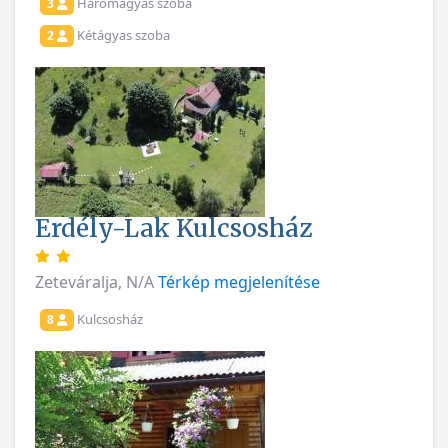
Háromágyas szoba
3
Kétágyas szoba
2
Erdély-Lak Kulcsosház
Zeteváralja, N/A
Térkép megjelenítése
Kulcsosház
8