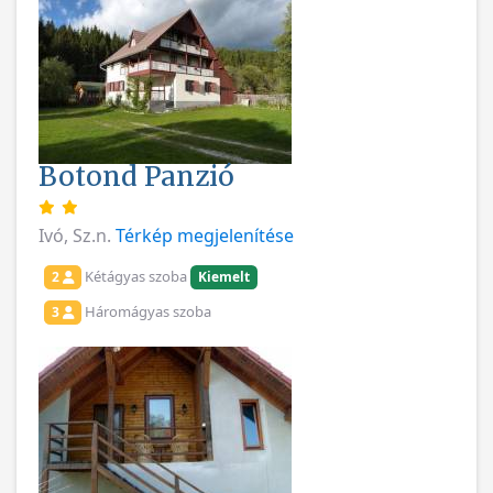
Botond Panzió
Ivó, Sz.n.
Térkép megjelenítése
Kétágyas szoba
2
Kiemelt
Háromágyas szoba
3