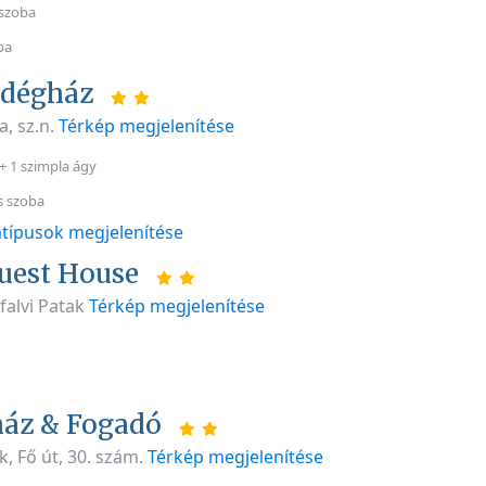
szoba
ba
ndégház
, sz.n.
Térkép megjelenítése
+ 1 szimpla ágy
s szoba
típusok megjelenítése
uest House
falvi Patak
Térkép megjelenítése
ház & Fogadó
k, Fő út, 30. szám.
Térkép megjelenítése