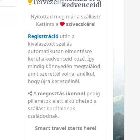
Tervezel?
kedvenceid!
Nyitottad meg már a szállást?
Kattints a
szívecskére
!
Regisztráció
után a
kiválasztott szállás
automatikusan elmentésre
kerül a kedvenceid közé. Így
mindig könnyedén megtalálod,
amit szerettél volna, anélkül,
hogy újra keresgélnél.
A
megosztás ikonnal
pedig
pillanatok alatt elküldheted a
szállást barátaidnak,
családodnak.
Smart travel starts here!