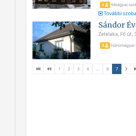
Kétágyas szo
4
További szoba
Sándor Év
Zetelaka, Fő út,
Háromágyas 
3
1
2
3
4
...
6
7