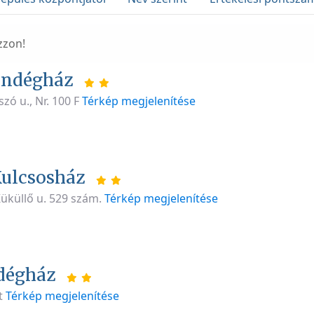
zzon!
endégház
szó u., Nr. 100 F
Térkép megjelenítése
ulcsosház
Küküllő u. 529 szám.
Térkép megjelenítése
dégház
t
Térkép megjelenítése