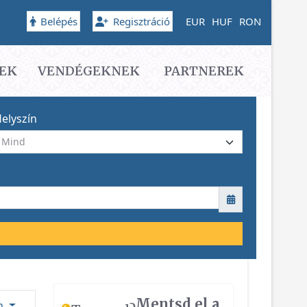
Belépés
Regisztráció
EUR
HUF
RON
EK
VENDÉGEKNEK
PARTNEREK
elyszín
Mentsd el a
ám