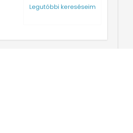
Legutóbbi kereséseim
Adatvédelem, GDPR
lálni a
Szállásfoglalási feltételek
.. Írja
Felhasználási feltételek
sebben
Adatvédelmi irányelvek
égió,
Cookie-házirend
tünkre
Partneri Tudásbázis
tünk a
Webhelytérkép