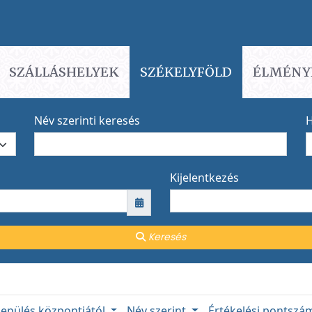
SZÁLLÁSHELYEK
SZÉKELYFÖLD
ÉLMÉNY
Név szerinti keresés
H
Kijelentkezés
Keresés
lepülés központjától
Név szerint
Értékelési pontsz