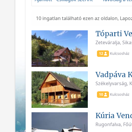
10 ingatlan található ezen az oldalon, Lapo
Tóparti V
Zeteváralja, Sika
Kulcsosház
12
Vadpáva K
Székelyvarság, 
Kulcsosház
10
Kúria Ven
Rugonfalva, Főú