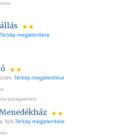
szoba
állás
Térkép megjelenítése
ió
 szám.
Térkép megjelenítése
ba
oba (pótágyazható)
 Menedékház
a, N/A
Térkép megjelenítése
zoba