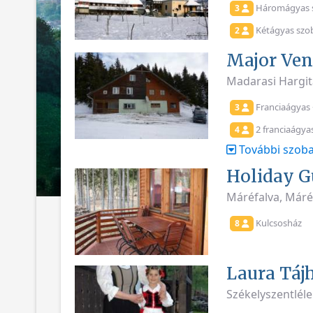
Háromágyas 
3
Kétágyas szo
2
Major Ve
Madarasi Hargita
Franciaágyas 
3
2 franciaágya
4
További szoba
Holiday G
Máréfalva, Máré
Kulcsosház
8
Laura Táj
Székelyszentléle