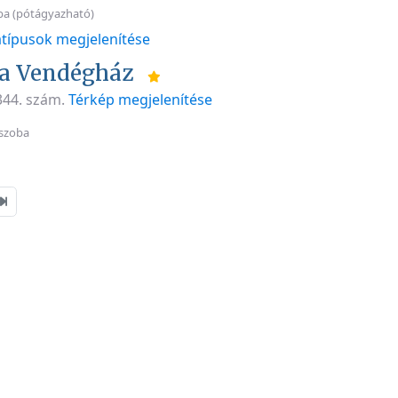
ba (pótágyazható)
típusok megjelenítése
a Vendégház
 344. szám.
Térkép megjelenítése
szoba