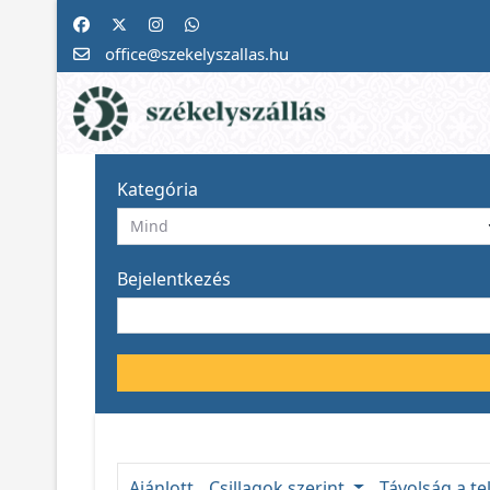
office@szekelyszallas.hu
Kategória
Bejelentkezés
Ajánlott
Csillagok szerint
Távolság a te