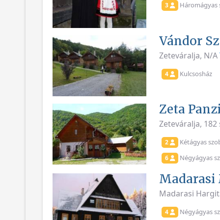
Háromágyas 
3
Vándor Sz
Zeteváralja, N/A
Kulcsosház
4
Zeta Panz
Zeteváralja, 182
Kétágyas szo
2
Négyágyas sz
6
Madarasi
Madarasi Hargit
Négyágyas s
4