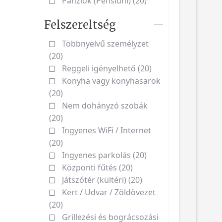
Panziók (Pensiuni) (20)
Felszereltség
Többnyelvű személyzet
(20)
Reggeli igényelhető (20)
Konyha vagy konyhasarok
(20)
Nem dohányzó szobák
(20)
Ingyenes WiFi / Internet
(20)
Ingyenes parkolás (20)
Központi fűtés (20)
Játszótér (kültéri) (20)
Kert / Udvar / Zöldövezet
(20)
Grillezési és bográcsozási