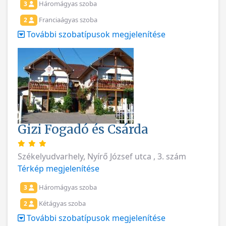
Háromágyas szoba
3
Franciaágyas szoba
2
További szobatípusok megjelenítése
Gizi Fogadó és Csárda
Székelyudvarhely, Nyírő József utca , 3. szám
Térkép megjelenítése
Háromágyas szoba
3
Kétágyas szoba
2
További szobatípusok megjelenítése