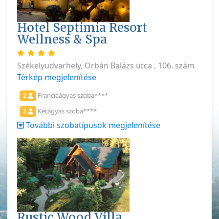
Hotel Septimia Resort
Wellness & Spa
Székelyudvarhely, Orbán Balázs utca , 106. szám
Térkép megjelenítése
Franciaágyas szoba****
2
Kétágyas szoba****
2
További szobatípusok megjelenítése
Rustic Wood Villa