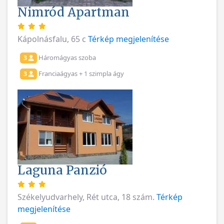
Nimród Apartman
Kápolnásfalu, 65 c
Térkép megjelenítése
Háromágyas szoba
3
Franciaágyas + 1 szimpla ágy
3
Laguna Panzió
Székelyudvarhely, Rét utca, 18 szám.
Térkép
megjelenítése