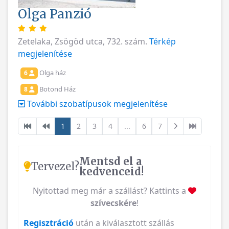
Olga Panzió
Zetelaka, Zsögöd utca, 732. szám.
Térkép
megjelenítése
Olga ház
6
Botond Ház
8
További szobatípusok megjelenítése
1
2
3
4
...
6
7
Mentsd el a
Tervezel?
kedvenceid!
Nyitottad meg már a szállást? Kattints a
szívecskére
!
Regisztráció
után a kiválasztott szállás