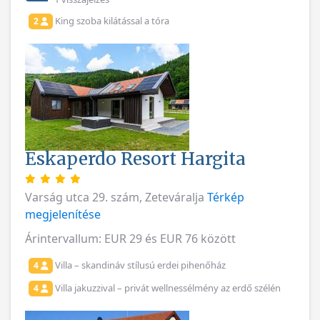
King szoba kilátással a tóra
2
Eskaperdo Resort Hargita
Varság utca 29. szám, Zeteváralja
Térkép
megjelenítése
Árintervallum: EUR 29 és EUR 76 között
Villa – skandináv stílusú erdei pihenőház
4
Villa jakuzzival – privát wellnessélmény az erdő szélén
4