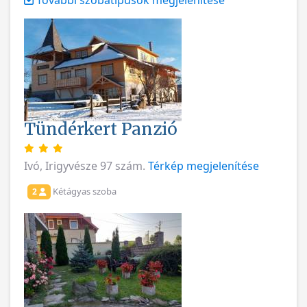
További szobatípusok megjelenítése
Tündérkert Panzió
Ivó, Irigyvésze 97 szám.
Térkép megjelenítése
Kétágyas szoba
2