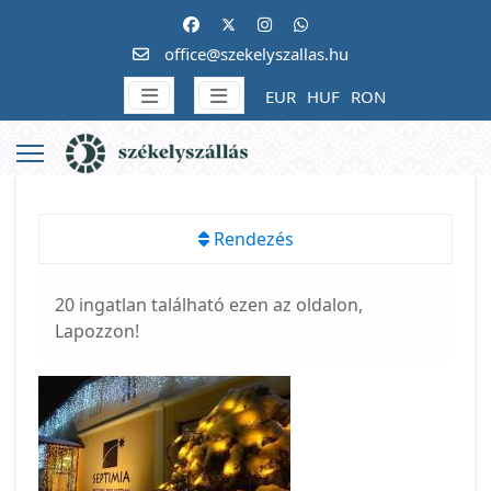
office@szekelyszallas.hu
EUR
HUF
RON
Rendezés
20 ingatlan található ezen az oldalon,
Lapozzon!