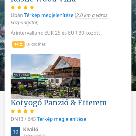
Libán
Térkép megjelenítése
(
2.0 km a város
központjától
)
Árintervallum: EUR 25 és EUR 30 között
Kulcsosház
14
Kotyogó Panzió & Étterem
DN13 / 645
Térkép megjelenítése
Kiváló
10
1 visszajelzés