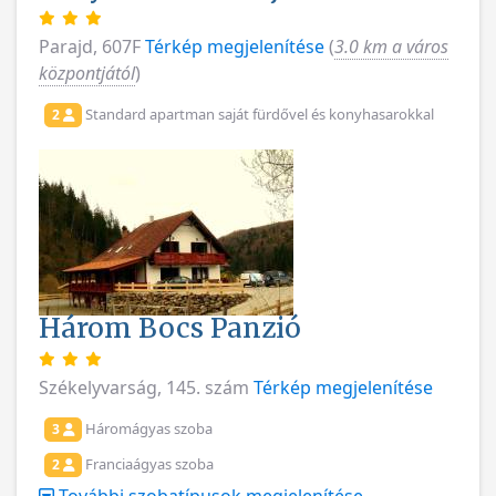
Parajd, 607F
Térkép megjelenítése
(
3.0 km a város
központjától
)
Standard apartman saját fürdővel és konyhasarokkal
2
Három Bocs Panzió
Székelyvarság, 145. szám
Térkép megjelenítése
Háromágyas szoba
3
Franciaágyas szoba
2