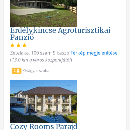
Erdélykincse Agroturisztikai
Panzió
Zetelaka, 100 szám Sikaszó
Térkép megjelenítése
(
13.0 km a város központjától
)
Kétágyas szoba
2
Cozy Rooms Parajd