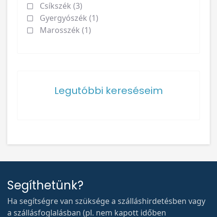
Csíkszék (3)
Gyergyószék (1)
Marosszék (1)
Legutóbbi kereséseim
Segíthetünk?
Ha segítségre van szüksége a szálláshirdetésben vagy
a szállásfoglalásban (pl. nem kapott időben