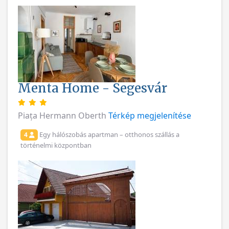
Menta Home - Segesvár
Piața Hermann Oberth
Térkép megjelenítése
Egy hálószobás apartman – otthonos szállás a
4
történelmi központban