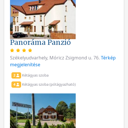
Panoráma Panzió
Székelyudvarhely, Móricz Zsigmond u. 76.
Térkép
megjelenítése
Kétágyas szoba
2
Kétágyas szoba (pótágyazható)
4