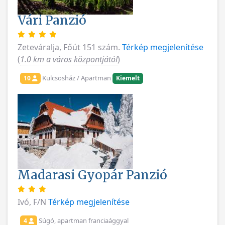
Vári Panzió
Zeteváralja, Főút 151 szám.
Térkép megjelenítése
(
1.0 km a város központjától
)
Kulcsosház / Apartman
10
Kiemelt
Madarasi Gyopár Panzió
Ivó, F/N
Térkép megjelenítése
Súgó, apartman franciaággyal
4