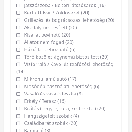
Játszószoba / Beltéri játszósarok (16)
Kert / Udvar / Zöldövezet (20)
Grillezési és bográcsozási lehetőség (20)
Akadálymentesített (20)
Kisállat bevihető (20)
Állatot nem fogad (20)
Háziállat behozható (6)
Törölköző és ágynemű biztosított (20)
Vízforraló / Kávé- és teafőzési lehetőség
(14)
Mikrohullámú sütő (17)
Mosógép használati lehetőség (6)
Vasaló és vasalódeszka (3)
Erkély / Terasz (16)
Kilátás (hegyre, tóra, kertre stb.) (20)
Hangszigetelt szobák (4)
Családbarát szobák (20)
Kandalló (3)