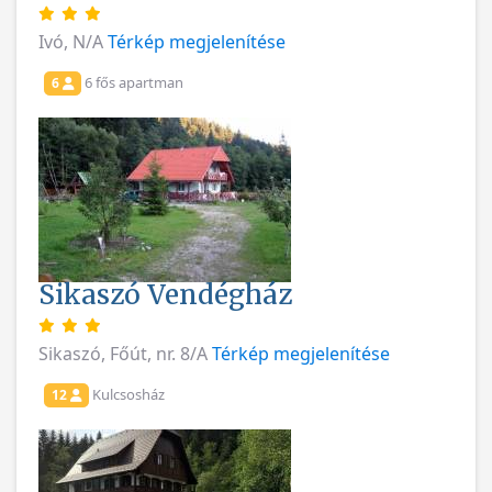
Ivó, N/A
Térkép megjelenítése
6 fős apartman
6
Sikaszó Vendégház
Sikaszó, Főút, nr. 8/A
Térkép megjelenítése
Kulcsosház
12