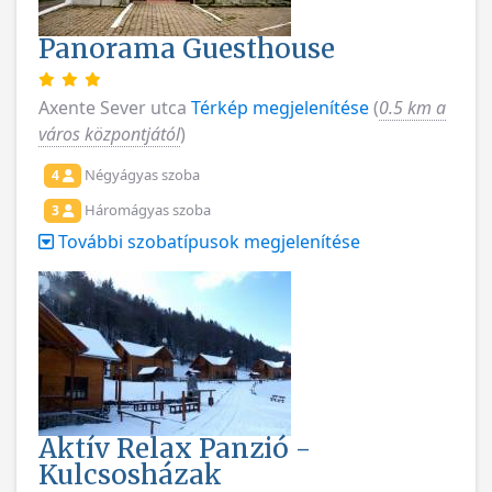
Panorama Guesthouse
Axente Sever utca
Térkép megjelenítése
(
0.5 km a
város központjától
)
Négyágyas szoba
4
Háromágyas szoba
3
További szobatípusok megjelenítése
Aktív Relax Panzió -
Kulcsosházak