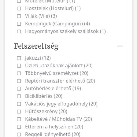
Motelek (Moteluri) (1)
Hosztelek (Hosteluri) (1)
Villák (Vile) (3)
Kempingek (Campinguri) (4)
Hagyományos székely szállások (1)
Felszereltség
Jakuzzi (12)
Üzleti utazóknak ajánlott (20)
Többnyelvű személyzet (20)
Reptéri transzfer elérhető (20)
Autóbérlés elérhető (19)
Biciklibérlés (20)
Vakációs jegy elfogadóhely (20)
Hűtőszekrény (20)
Kábeltévé / Műholdas TV (20)
Étterem a helyszínen (20)
Reggeli igényelhető (20)