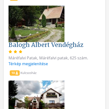
Balogh Albert Vendégház
Máréfalvi Patak, Máréfalvi patak, 625 szám.
Térkép megjelenítése
Kulcsosház
10