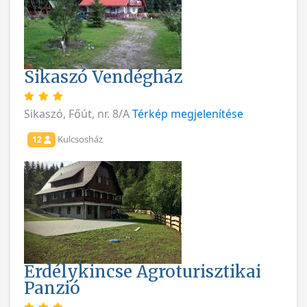
Sikaszó Vendégház
Sikaszó, Főút, nr. 8/A
Térkép megjelenítése
Kulcsosház
12
Erdélykincse Agroturisztikai
Panzió