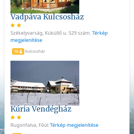
Vadpáva Kulcsosház
Székelyvarság, Küküllő u. 529 szám.
Térkép
megjelenítése
Kulcsosház
10
Kúria Vendégház
Rugonfalva, Főút
Térkép megjelenítése