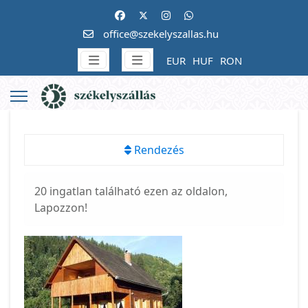
office@szekelyszallas.hu
EUR
HUF
RON
Rendezés
20 ingatlan található ezen az oldalon,
Lapozzon!