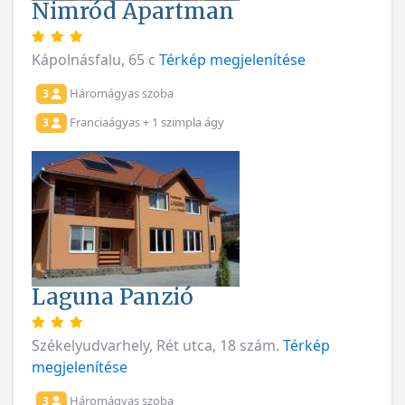
Nimród Apartman
Kápolnásfalu, 65 c
Térkép megjelenítése
Háromágyas szoba
3
Franciaágyas + 1 szimpla ágy
3
Laguna Panzió
Székelyudvarhely, Rét utca, 18 szám.
Térkép
megjelenítése
Háromágyas szoba
3