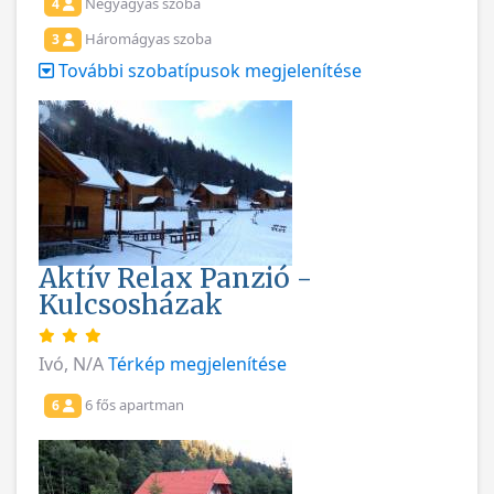
Négyágyas szoba
4
Háromágyas szoba
3
További szobatípusok megjelenítése
Aktív Relax Panzió -
Kulcsosházak
Ivó, N/A
Térkép megjelenítése
6 fős apartman
6