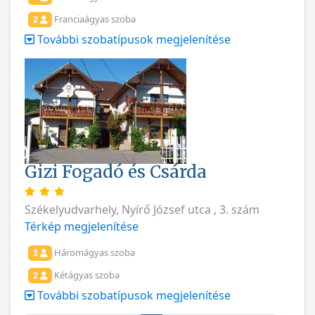
Franciaágyas szoba
2
További szobatípusok megjelenítése
Gizi Fogadó és Csárda
Székelyudvarhely, Nyírő József utca , 3. szám
Térkép megjelenítése
Háromágyas szoba
3
Kétágyas szoba
2
További szobatípusok megjelenítése