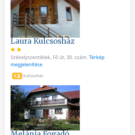
Laura Kulcsosház
Székelyszentlélek, Fő út, 30. szám.
Térkép
megjelenítése
Kulcsosház
6
Melánia Fogadó