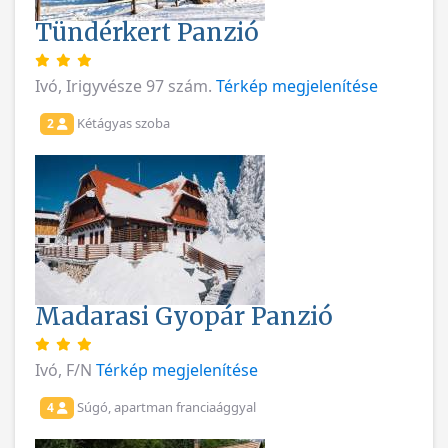
Tündérkert Panzió
Ivó, Irigyvésze 97 szám.
Térkép megjelenítése
Kétágyas szoba
2
Madarasi Gyopár Panzió
Ivó, F/N
Térkép megjelenítése
Súgó, apartman franciaággyal
4