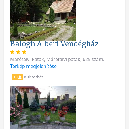
Balogh Albert Vendégház
Máréfalvi Patak, Máréfalvi patak, 625 szám.
Térkép megjelenítése
Kulcsosház
10