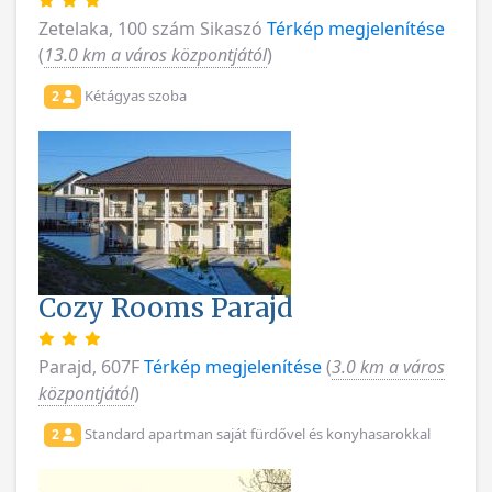
Zetelaka, 100 szám Sikaszó
Térkép megjelenítése
(
13.0 km a város központjától
)
Kétágyas szoba
2
Cozy Rooms Parajd
Parajd, 607F
Térkép megjelenítése
(
3.0 km a város
központjától
)
Standard apartman saját fürdővel és konyhasarokkal
2