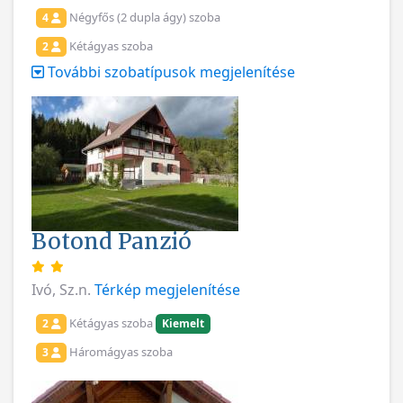
Négyfős (2 dupla ágy) szoba
4
Kétágyas szoba
2
További szobatípusok megjelenítése
Botond Panzió
Ivó, Sz.n.
Térkép megjelenítése
Kétágyas szoba
2
Kiemelt
Háromágyas szoba
3