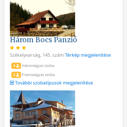
Három Bocs Panzió
Székelyvarság, 145. szám
Térkép megjelenítése
Háromágyas szoba
3
Franciaágyas szoba
2
További szobatípusok megjelenítése