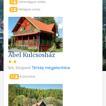
Háromágyas szoba
3
Kétágyas szoba
2
Ábel Kulcsosház
Ivó, Központ
Térkép megjelenítése
Kulcsosház
11