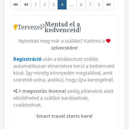
1
2
3
4
...
6
7
Mentsd el a
Tervezel?
kedvenceid!
Nyitottad meg már a szállást? Kattints a
szívecskére
!
Regisztráció
után a kiválasztott szállás
automatikusan elmentésre kerül a kedvenceid
közé. Így mindig könnyedén megtalálod, amit
szerettél volna, anélkül, hogy újra keresgélnél.
A
megosztás ikonnal
pedig pillanatok alatt
elküldheted a szállást barátaidnak,
családodnak.
Smart travel starts here!