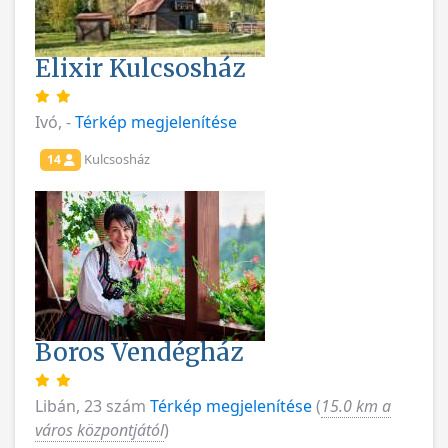
Elixir Kulcsosház
Ivó, -
Térkép megjelenítése
Kulcsosház
14
Boros Vendégház
Libán, 23 szám
Térkép megjelenítése
(
15.0 km a
város központjától
)