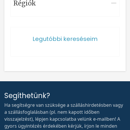
Régiók
Legutóbbi kereséseim
Segíthetünk?
Ha segítségre van szüksége a szálláshirdetésben vagy
a szállásfoglalásban (pl. nem kapott időben
visszajelzést), lépjen kapcsolatba velünk e-mailben! A
gyors ügyintézés érdekében kérjük, írjon le minden