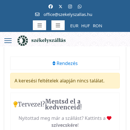
office@szekelyszallas.hu
EUR
HUF
RON
Rendezés
A keresési feltételek alapján nincs találat.
Mentsd el a
Tervezel?
kedvenceid!
Nyitottad meg már a szállást? Kattints a
szívecskére
!