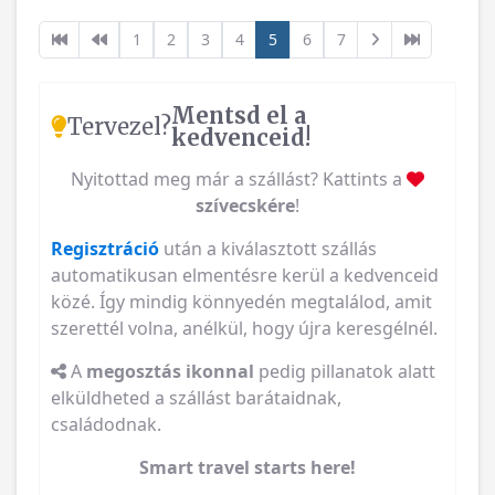
1
2
3
4
5
6
7
Mentsd el a
Tervezel?
kedvenceid!
Nyitottad meg már a szállást? Kattints a
szívecskére
!
Regisztráció
után a kiválasztott szállás
automatikusan elmentésre kerül a kedvenceid
közé. Így mindig könnyedén megtalálod, amit
szerettél volna, anélkül, hogy újra keresgélnél.
A
megosztás ikonnal
pedig pillanatok alatt
elküldheted a szállást barátaidnak,
családodnak.
Smart travel starts here!