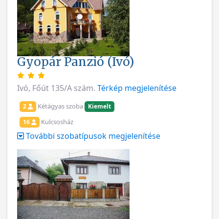
Gyopár Panzió (Ivó)
Ivó, Főút 135/A szám.
Térkép megjelenítése
Kétágyas szoba
2
Kiemelt
Kulcsosház
16
További szobatípusok megjelenítése