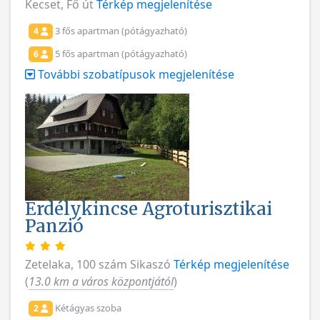
Kecset, Fő út
Térkép megjelenítése
3 fős apartman (pótágyazható)
4
5 fős apartman (pótágyazható)
6
További szobatípusok megjelenítése
Erdélykincse Agroturisztikai
Panzió
Zetelaka, 100 szám Sikaszó
Térkép megjelenítése
(
13.0 km a város központjától
)
Kétágyas szoba
2