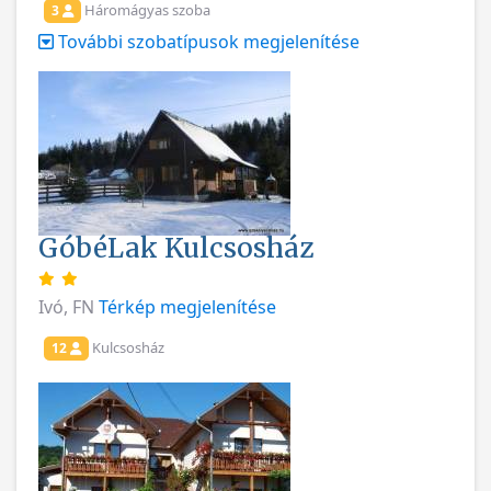
Háromágyas szoba
3
További szobatípusok megjelenítése
GóbéLak Kulcsosház
Ivó, FN
Térkép megjelenítése
Kulcsosház
12