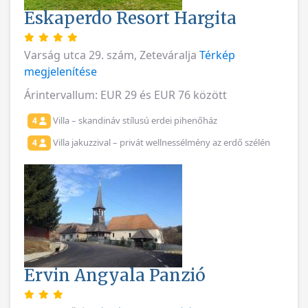
Eskaperdo Resort Hargita
Varság utca 29. szám, Zeteváralja
Térkép
megjelenítése
Árintervallum: EUR 29 és EUR 76 között
Villa – skandináv stílusú erdei pihenőház
4
Villa jakuzzival – privát wellnessélmény az erdő szélén
4
Ervin Angyala Panzió