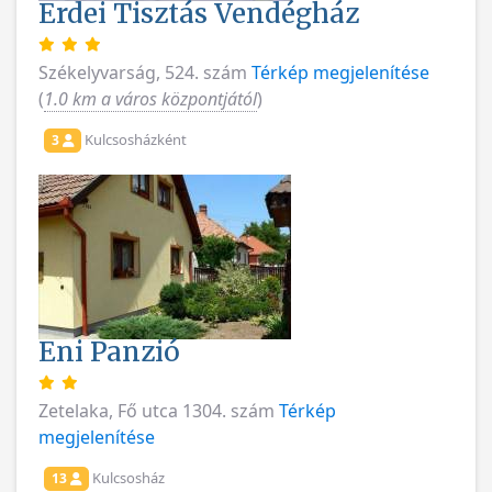
Erdei Tisztás Vendégház
Székelyvarság, 524. szám
Térkép megjelenítése
(
1.0 km a város központjától
)
Kulcsosházként
3
Eni Panzió
Zetelaka, Fő utca 1304. szám
Térkép
megjelenítése
Kulcsosház
13