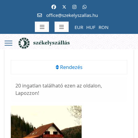
office@szekelyszallas.hu
EUR
HUF
RON
Rendezés
20 ingatlan található ezen az oldalon,
Lapozzon!