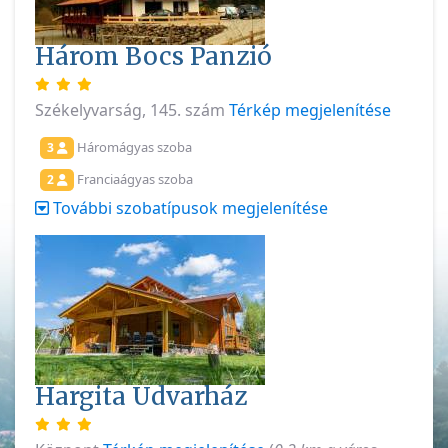
Három Bocs Panzió
Székelyvarság, 145. szám
Térkép megjelenítése
Háromágyas szoba
3
Franciaágyas szoba
2
További szobatípusok megjelenítése
Hargita Udvarház