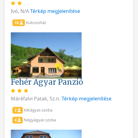
Ivó, N/A
Térkép megjelenítése
Kulcsosház
10
Fehér Agyar Panzió
Máréfalvi Patak, Sz.n.
Térkép megjelenítése
Kétágyas szoba
2
Négyágyas szoba
4