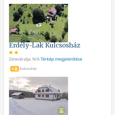
Erdély-Lak Kulcsosház
Zeteváralja, N/A
Térkép megjelenítése
Kulcsosház
8