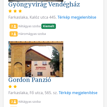
Gyöngyvirág Vendégház
Farkaslaka, Kalóz utca 445.
Térkép megjelenítése
Kétágyas szoba
2
Kiemelt
Háromágyas szoba
3
Gordon Panzió
Farkaslaka, Fő utca, 565. sz.
Térkép megjelenítése
Kétágyas szoba
2