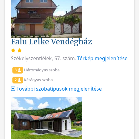
Falu Lelke Vendégház
Székelyszentlélek, 57. szám.
Térkép megjelenítése
Háromágyas szoba
3
Kétágyas szoba
2
További szobatípusok megjelenítése