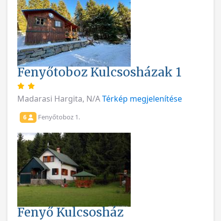
Fenyőtoboz Kulcsosházak 1
Madarasi Hargita, N/A
Térkép megjelenítése
Fenyőtoboz 1.
6
Fenyő Kulcsosház