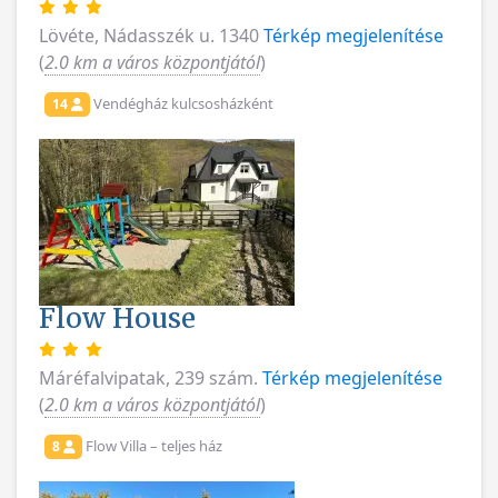
Lövéte, Nádasszék u. 1340
Térkép megjelenítése
(
2.0 km a város központjától
)
Vendégház kulcsosházként
14
Flow House
Máréfalvipatak, 239 szám.
Térkép megjelenítése
(
2.0 km a város központjától
)
Flow Villa – teljes ház
8