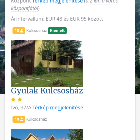
Központ
Térkép megjelenítése
(
0.2 km a város
központjától
)
Árintervallum: EUR 48 és EUR 95 között
Kulcsosház
10
Kiemelt
Gyulak Kulcsosház
Ivó, 37/A
Térkép megjelenítése
Kulcsosház
10