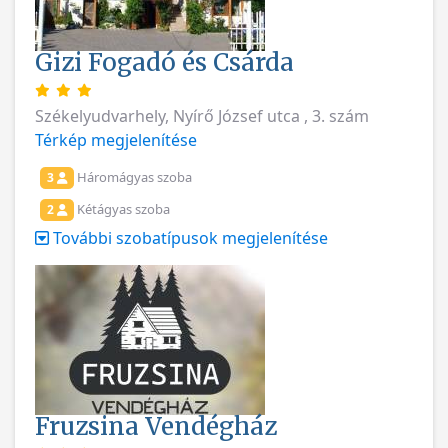
Gizi Fogadó és Csárda
Székelyudvarhely, Nyírő József utca , 3. szám
Térkép megjelenítése
Háromágyas szoba
3
Kétágyas szoba
2
További szobatípusok megjelenítése
Fruzsina Vendégház