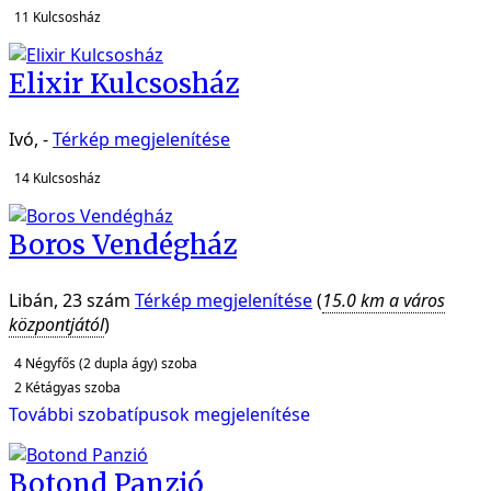
11
Kulcsosház
Elixir Kulcsosház
Ivó, -
Térkép megjelenítése
14
Kulcsosház
Boros Vendégház
Libán, 23 szám
Térkép megjelenítése
(
15.0 km a város
központjától
)
4
Négyfős (2 dupla ágy) szoba
2
Kétágyas szoba
További szobatípusok megjelenítése
Botond Panzió