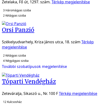
Zetelaka, Fő út, 1297. szám.
Térkép megjelenítése
3
Háromágyas szoba
2
Kétágyas szoba
Orsi Panzió
Székelyudvarhely, Kriza János utca, 18. szám
Térkép
megjelenítése
2
Kétágyas szoba
4
Négyágyas szoba
További szobatípusok megjelenítése
Tóparti Vendégház
Zeteváralja, Sikaszó u., Nr. 100 F
Térkép megjelenítése
12
Kulcsosház