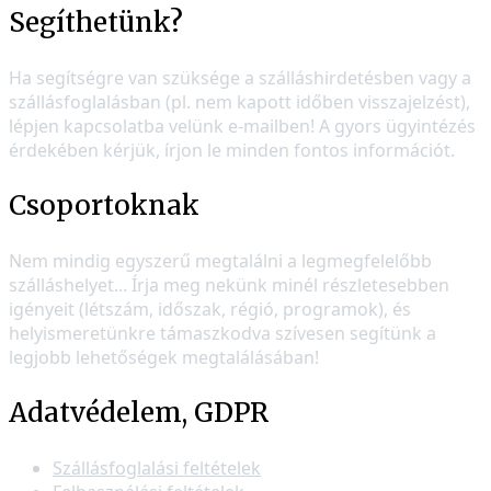
Segíthetünk?
Ha segítségre van szüksége a szálláshirdetésben vagy a
szállásfoglalásban (pl. nem kapott időben visszajelzést),
lépjen kapcsolatba velünk e-mailben! A gyors ügyintézés
érdekében kérjük, írjon le minden fontos információt.
Csoportoknak
Nem mindig egyszerű megtalálni a legmegfelelőbb
szálláshelyet... Írja meg nekünk minél részletesebben
igényeit (létszám, időszak, régió, programok), és
helyismeretünkre támaszkodva szívesen segítünk a
legjobb lehetőségek megtalálásában!
Adatvédelem, GDPR
Szállásfoglalási feltételek