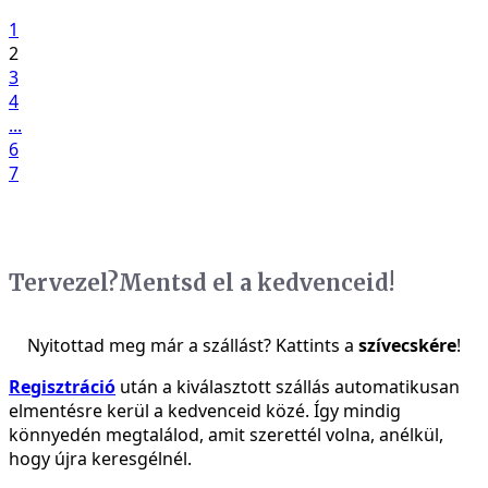
1
2
3
4
...
6
7
Tervezel?
Mentsd el a kedvenceid!
Nyitottad meg már a szállást? Kattints a
szívecskére
!
Regisztráció
után a kiválasztott szállás automatikusan
elmentésre kerül a kedvenceid közé. Így mindig
könnyedén megtalálod, amit szerettél volna, anélkül,
hogy újra keresgélnél.