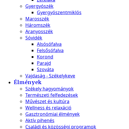
Gyergyószék
Gyergyószentmiklós
Marosszék
Háromszék
Aranyosszék
Sóvidék
Alsósófalva
Felsősófalva
Korond
Parajd
Szováta
Vajdaság - Székelykeve
Élmények
Székely hagyományok
Természeti felfedezések
Művészet és kultúra
Wellness és relaxáció
Gasztronómiai élmények
Aktív pihenés
Családi és közösségi programok