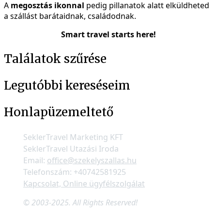
A
megosztás ikonnal
pedig pillanatok alatt elküldheted
a szállást barátaidnak, családodnak.
Smart travel starts here!
Találatok szűrése
Legutóbbi kereséseim
Honlapüzemeltető
SeklerTravel Marketing KFT
SeklerTravel Utazási Iroda
Email:
office@szekelyszallas.hu
Telefonszám: +40742581925
Kapcsolat, Online ügyfélszolgálat
© 2003-2025. All Rights Reserved!