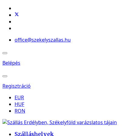
office@szekelyszallas.hu
Belépés
Regisztráció
EUR
HUF
RON
Szálláshelyek