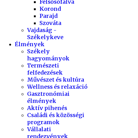
Felsősófalva
Korond
Parajd
Szováta
Vajdaság -
Székelykeve
Élmények
Székely
hagyományok
Természeti
felfedezések
Művészet és kultúra
Wellness és relaxáció
Gasztronómiai
élmények
Aktív pihenés
Családi és közösségi
programok
Vállalati
rendezvények