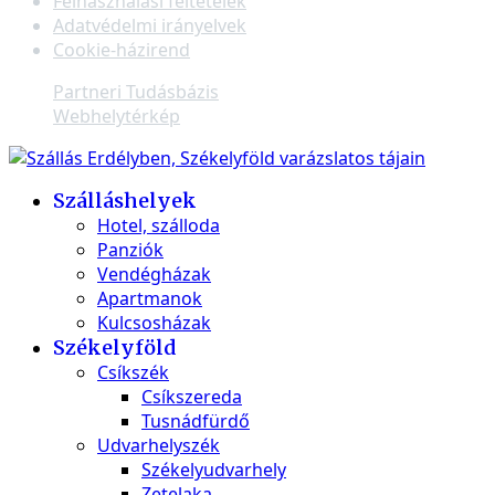
Felhasználási feltételek
Adatvédelmi irányelvek
Cookie-házirend
Partneri Tudásbázis
Webhelytérkép
Szálláshelyek
Hotel, szálloda
Panziók
Vendégházak
Apartmanok
Kulcsosházak
Székelyföld
Csíkszék
Csíkszereda
Tusnádfürdő
Udvarhelyszék
Székelyudvarhely
Zetelaka