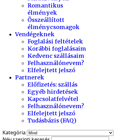
Romantikus
élmények
Összeállított
élménycsomagok
Vendégeknek
Foglalási feltételek
Korábbi foglalásaim
Kedvenc szállásaim
Felhasználónevem?
Elfelejtett jelszó
Partnerek
Előfizetés: szállás
Egyéb hirdetések
Kapcsolatfelvétel
Felhasználónevem?
Elfelejtett jelszó
Tudásbázis (FAQ)
Kategória
Név szerinti keresés