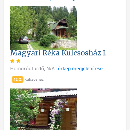
Magyari Réka Kulcsosház I.
Homoródfürdő, N/A
Térkép megjelenítése
Kulcsosház
12