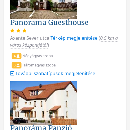
Panorama Guesthouse
Axente Sever utca
Térkép megjelenítése
(
0.5 km a
város központjától
)
Négyágyas szoba
4
Háromágyas szoba
3
További szobatípusok megjelenítése
Panoráma Panzió