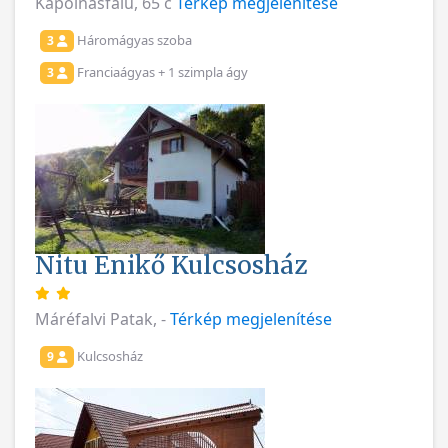
Kápolnásfalu, 65 c
Térkép megjelenítése
Háromágyas szoba
3
Franciaágyas + 1 szimpla ágy
3
Nitu Enikő Kulcsosház
Máréfalvi Patak, -
Térkép megjelenítése
Kulcsosház
9