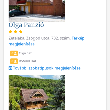
Olga Panzió
Zetelaka, Zsögöd utca, 732. szám.
Térkép
megjelenítése
Olga ház
6
Botond Ház
8
További szobatípusok megjelenítése