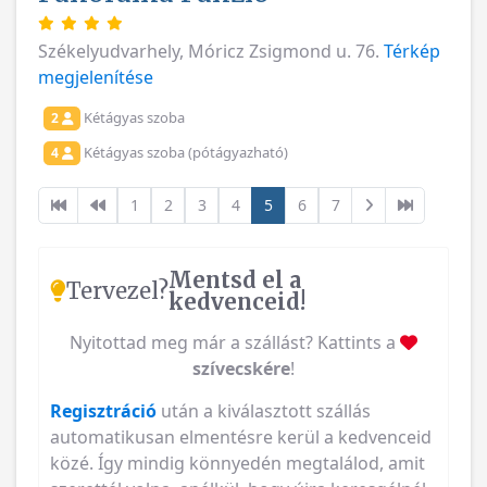
Székelyudvarhely, Móricz Zsigmond u. 76.
Térkép
megjelenítése
Kétágyas szoba
2
Kétágyas szoba (pótágyazható)
4
1
2
3
4
5
6
7
Mentsd el a
Tervezel?
kedvenceid!
Nyitottad meg már a szállást? Kattints a
szívecskére
!
Regisztráció
után a kiválasztott szállás
automatikusan elmentésre kerül a kedvenceid
közé. Így mindig könnyedén megtalálod, amit