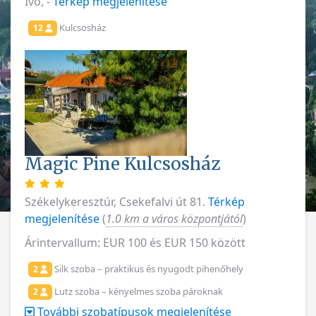
Ivó, -
Térkép megjelenítése
Kulcsosház
12
Magic Pine Kulcsosház
Székelykeresztúr, Csekefalvi út 81.
Térkép
megjelenítése
(
1.0 km a város központjától
)
Árintervallum: EUR 100 és EUR 150 között
Silk szoba – praktikus és nyugodt pihenőhely
2
Lutz szoba – kényelmes szoba pároknak
2
További szobatípusok megjelenítése