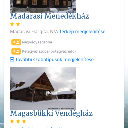
Madarasi Menedékház
Madarasi Hargita, N/A
Térkép megjelenítése
Négyágyas szoba
4
Kétágyas szoba (pótágyazható)
4
További szobatípusok megjelenítése
Magasbükki Vendégház