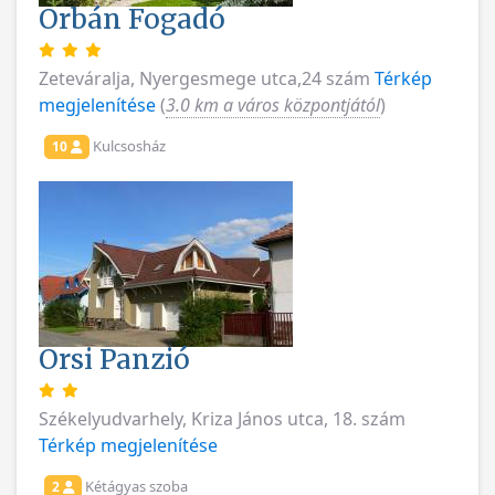
Orbán Fogadó
Zeteváralja, Nyergesmege utca,24 szám
Térkép
megjelenítése
(
3.0 km a város központjától
)
Kulcsosház
10
Orsi Panzió
Székelyudvarhely, Kriza János utca, 18. szám
Térkép megjelenítése
Kétágyas szoba
2