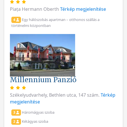
Piața Hermann Oberth
Térkép megjelenítése
Egy hálószobás apartman – otthonos szállás a
4
történelmi központban
Millennium Panzió
Székelyudvarhely, Bethlen utca, 147 szám.
Térkép
megjelenítése
Háromágyas szoba
3
Kétágyas szoba
2