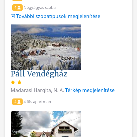
Négyágyas szoba
4
További szobatípusok megjelenítése
Páll Vendégház
Madarasi Hargita, N. A.
Térkép megjelenítése
4 fős apartman
4