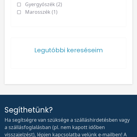
Gyergyószék (2)
Marosszék (1)
Legutóbbi kereséseim
Segíthetünk?
Ha segítségre van szüksége a szálláshirdetésben vagy
a szállásfoglalásban (pl. nem kapott időben
visszajelzést), lépjen kapcsolatba velünk e-mailben! A