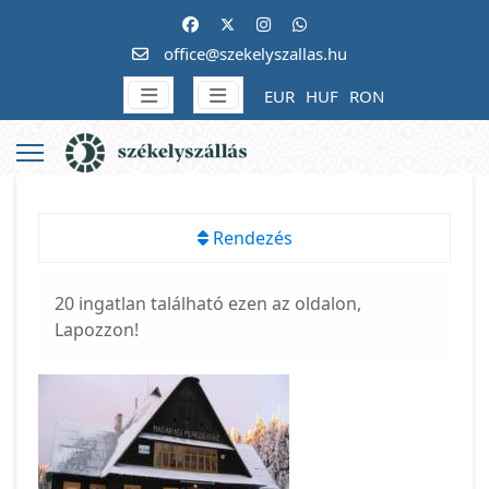
office@szekelyszallas.hu
EUR
HUF
RON
Rendezés
20 ingatlan található ezen az oldalon,
Lapozzon!