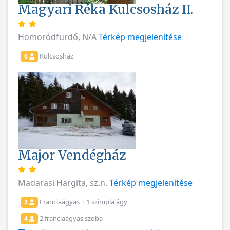
Magyari Réka Kulcsosház II.
Homoródfürdő, N/A
Térkép megjelenítése
Kulcsosház
6
Major Vendégház
Madarasi Hargita, sz.n.
Térkép megjelenítése
Franciaágyas + 1 szimpla ágy
3
2 franciaágyas szoba
4