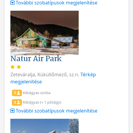
További szobatípusok megjelenítése
Natur Air Park
Zeteváralja, Küküllőmező, sz.n.
Térkép
megjelenítése
Kétágyas szoba
2
Kétágyas (+ 1 pótágy)
3
További szobatípusok megjelenítése