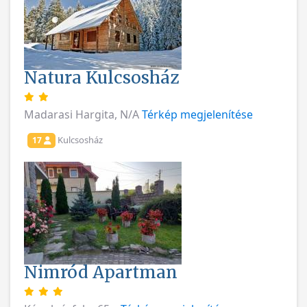
Natura Kulcsosház
Madarasi Hargita, N/A
Térkép megjelenítése
Kulcsosház
17
Nimród Apartman