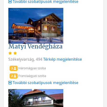
További szobatípusok megjelenítése
Matyi Vendégháza
Székelyvarság, 494
Térkép megjelenítése
Háromágyas szoba
3
Franciaágyas szoba
2
További szobatípusok megjelenítése