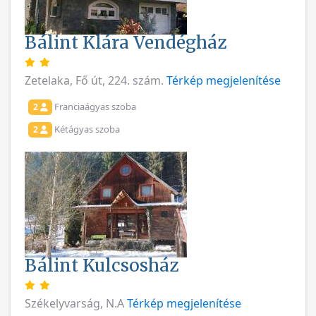
Bálint Klára Vendégház
Zetelaka, Fő út, 224. szám.
Térkép megjelenítése
Franciaágyas szoba
2
Kétágyas szoba
2
Bálint Kulcsosház
Székelyvarság, N.A
Térkép megjelenítése