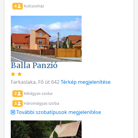
Kulcsosház
4
Balla Panzió
Farkaslaka, Fő út 642
Térkép megjelenítése
Kétágyas szoba
2
Háromágyas szoba
3
További szobatípusok megjelenítése