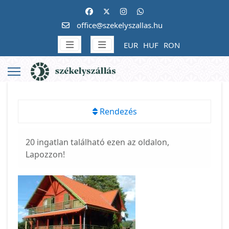
office@szekelyszallas.hu
EUR
HUF
RON
Rendezés
20 ingatlan található ezen az oldalon,
Lapozzon!