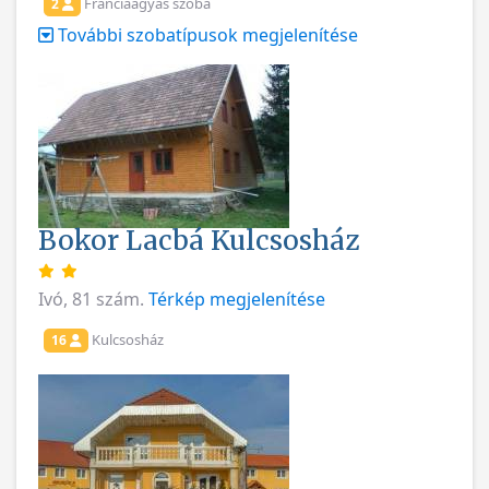
Franciaágyas szoba
2
További szobatípusok megjelenítése
Bokor Lacbá Kulcsosház
Ivó, 81 szám.
Térkép megjelenítése
Kulcsosház
16