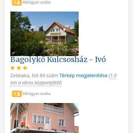
Kétágyas szoba
2
Bagolykő Kulcsosház - Ivó
Zetelaka, Ivó 84 szám
Térkép megjelenítése
(
1.0
km a város központjától
)
Kétágyas szoba
2