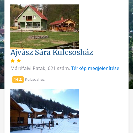
Ajvász Sára Kulcsosház
Máréfalvi Patak, 621 szám.
Térkép megjelenítése
Kulcsosház
14