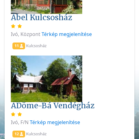
Ábel Kulcsosház
Ivó, Központ
Térkép megjelenítése
Kulcsosház
11
ADöme-Bá Vendégház
Ivó, F/N
Térkép megjelenítése
Kulcsosház
12