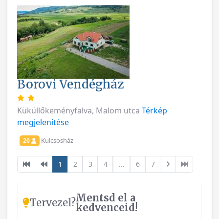
Borovi Vendégház
Küküllőkeményfalva, Malom utca
Térkép
megjelenítése
Kulcsosház
20
1
2
3
4
...
6
7
Mentsd el a
Tervezel?
kedvenceid!