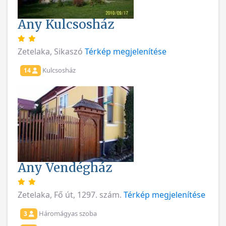
Any Kulcsosház
Zetelaka, Sikaszó
Térkép megjelenítése
Kulcsosház
14
Any Vendégház
Zetelaka, Fő út, 1297. szám.
Térkép megjelenítése
Háromágyas szoba
3