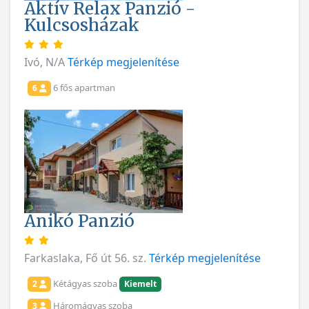
Aktív Relax Panzió -
Kulcsosházak
Ivó, N/A
Térkép megjelenítése
6 fős apartman
6
Anikó Panzió
Farkaslaka, Fő út 56. sz.
Térkép megjelenítése
Kétágyas szoba
2
Kiemelt
Háromágyas szoba
3