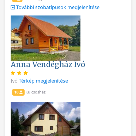
További szobatípusok megjelenítése
Anna Vendégház Ivó
Ivó
Térkép megjelenítése
Kulcsosház
10