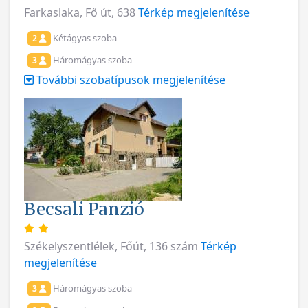
Farkaslaka, Fő út, 638
Térkép megjelenítése
Kétágyas szoba
2
Háromágyas szoba
3
További szobatípusok megjelenítése
Becsali Panzió
Székelyszentlélek, Főút, 136 szám
Térkép
megjelenítése
Háromágyas szoba
3