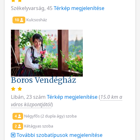
Székelyvarság, 45
Térkép megjelenítése
Kulcsosház
10
Boros Vendégház
Libán, 23 szám
Térkép megjelenítése
(
15.0 km a
város központjától
)
Négyfős (2 dupla ágy) szoba
4
Kétágyas szoba
2
További szobatípusok megjelenítése