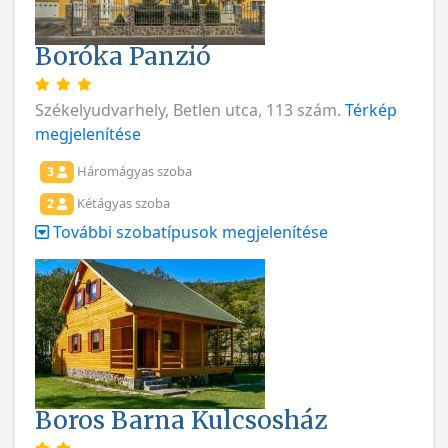
Boróka Panzió
Székelyudvarhely, Betlen utca, 113 szám.
Térkép
megjelenítése
Háromágyas szoba
3
Kétágyas szoba
2
További szobatípusok megjelenítése
Boros Barna Kulcsosház