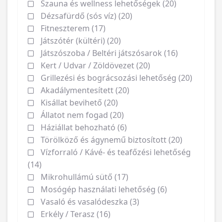
Szauna és wellness lehetőségek (20)
Dézsafürdő (sós víz) (20)
Fitneszterem (17)
Játszótér (kültéri) (20)
Játszószoba / Beltéri játszósarok (16)
Kert / Udvar / Zöldövezet (20)
Grillezési és bográcsozási lehetőség (20)
Akadálymentesített (20)
Kisállat bevihető (20)
Állatot nem fogad (20)
Háziállat behozható (6)
Törölköző és ágynemű biztosított (20)
Vízforraló / Kávé- és teafőzési lehetőség
(14)
Mikrohullámú sütő (17)
Mosógép használati lehetőség (6)
Vasaló és vasalódeszka (3)
Erkély / Terasz (16)