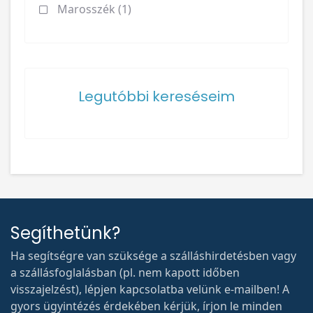
Marosszék (1)
Legutóbbi kereséseim
Segíthetünk?
Ha segítségre van szüksége a szálláshirdetésben vagy
a szállásfoglalásban (pl. nem kapott időben
visszajelzést), lépjen kapcsolatba velünk e-mailben! A
gyors ügyintézés érdekében kérjük, írjon le minden