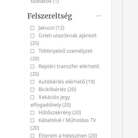
szállások (1)
Felszereltség
Jakuzzi (12)
Üzleti utazóknak ajánlott
(20)
Többnyelvű személyzet
(20)
Reptéri transzfer elérhető
(20)
Autóbérlés elérhető (19)
Biciklibérlés (20)
Vakációs jegy
elfogadóhely (20)
Hűtőszekrény (20)
Kábeltévé / Műholdas TV
(20)
Étterem a helyszínen (20)