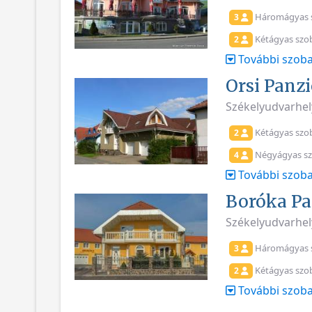
Háromágyas 
3
Kétágyas szo
2
További szoba
Orsi Panz
Székelyudvarhely
Kétágyas szo
2
Négyágyas s
4
További szoba
Boróka Pa
Székelyudvarhely
Háromágyas 
3
Kétágyas szo
2
További szoba