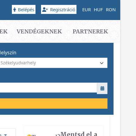
Belépés
Regisztráció
EUR
HUF
RON
EK
VENDÉGEKNEK
PARTNEREK
elyszín
Mentsd el a
ám