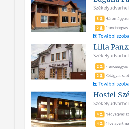
Székelyudvarhely
Háromágyas 
3
Franciaágyas
2
További szoba
Lilla Panz
Székelyudvarhel
Franciaágyas
2
Kétágyas szo
2
További szoba
Hostel Sz
Székelyudvarhel
Négyágyas s
4
4 fős apartm
4