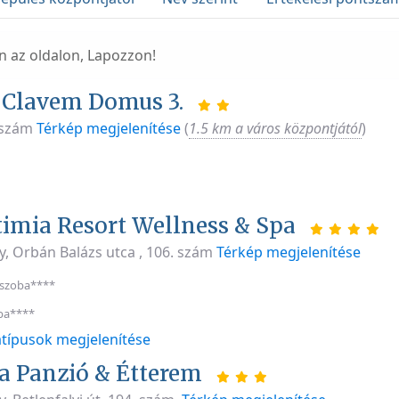
en az oldalon, Lapozzon!
 Clavem Domus 3.
 szám
Térkép megjelenítése
(
1.5 km a város központjától
)
timia Resort Wellness & Spa
y, Orbán Balázs utca , 106. szám
Térkép megjelenítése
 szoba****
ba****
típusok megjelenítése
 Panzió & Étterem