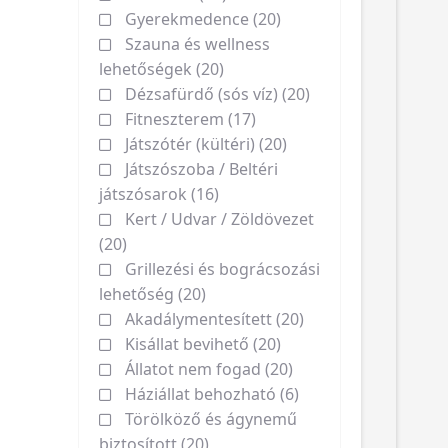
Gyerekmedence (20)
Szauna és wellness
lehetőségek (20)
Dézsafürdő (sós víz) (20)
Fitneszterem (17)
Játszótér (kültéri) (20)
Játszószoba / Beltéri
játszósarok (16)
Kert / Udvar / Zöldövezet
(20)
Grillezési és bográcsozási
lehetőség (20)
Akadálymentesített (20)
Kisállat bevihető (20)
Állatot nem fogad (20)
Háziállat behozható (6)
Törölköző és ágynemű
biztosított (20)