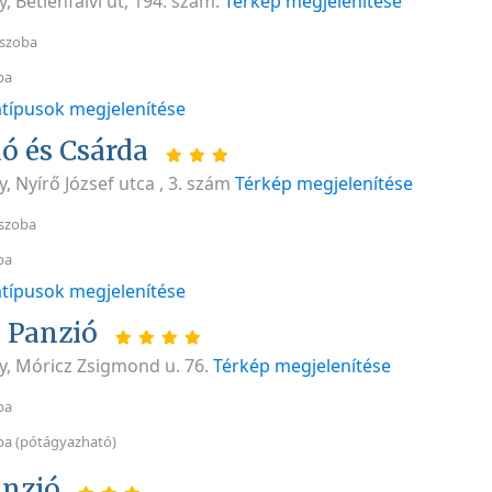
, Betlenfalvi út, 194. szám.
Térkép megjelenítése
 szoba
ba
típusok megjelenítése
ó és Csárda
, Nyírő József utca , 3. szám
Térkép megjelenítése
szoba
ba
típusok megjelenítése
 Panzió
y, Móricz Zsigmond u. 76.
Térkép megjelenítése
ba
ba (pótágyazható)
nzió