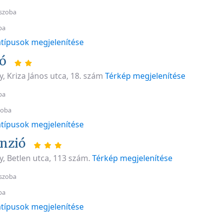
szoba
ba
típusok megjelenítése
ió
, Kriza János utca, 18. szám
Térkép megjelenítése
ba
zoba
típusok megjelenítése
nzió
, Betlen utca, 113 szám.
Térkép megjelenítése
szoba
ba
típusok megjelenítése