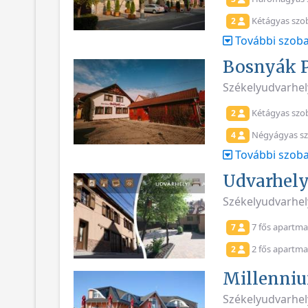
Kétágyas szo
2
További szoba
Bosnyák 
Székelyudvarhely,
Kétágyas szo
2
Négyágyas s
4
További szoba
Udvarhel
Székelyudvarhel
7 fős apartm
7
2 fős apartm
2
Millenni
Székelyudvarhel