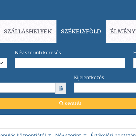
SZÁLLÁSHELYEK
SZÉKELYFÖLD
ÉLMÉNY
Név szerinti keresés
H
Kijelentkezés
Keresés
lepülés központjától
Név szerint
Értékelési pontsz