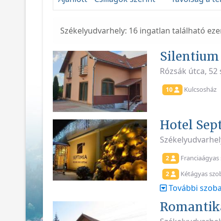
Székelyudvarhely: 16 ingatlan található ez
Silentium
Rózsák útca, 52
Kulcsosház
10
Hotel Sep
Székelyudvarhel
Franciaágyas
2
Kétágyas szo
2
További szoba
Romantika