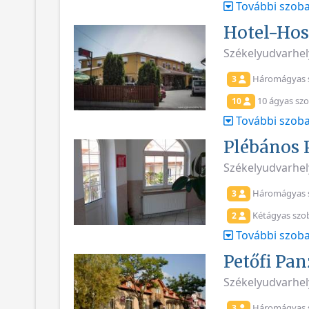
További szoba
Hotel-Hos
Székelyudvarhel
Háromágyas 
3
10 ágyas sz
10
További szoba
Plébános 
Székelyudvarhel
Háromágyas 
3
Kétágyas szo
2
További szoba
Petőfi Pan
Székelyudvarhely
Háromágyas 
3