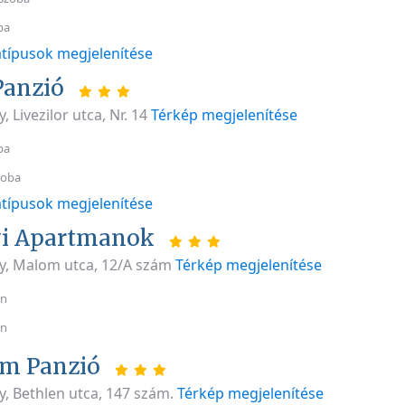
ba
típusok megjelenítése
Panzió
 Livezilor utca, Nr. 14
Térkép megjelenítése
ba
zoba
típusok megjelenítése
yi Apartmanok
y, Malom utca, 12/A szám
Térkép megjelenítése
an
an
um Panzió
y, Bethlen utca, 147 szám.
Térkép megjelenítése