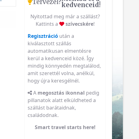
Tervezel?
kedvenceid!
Nyitottad meg már a szállást?
Kattints a
szívecskére
!
Regisztráció
után a
kiválasztott szállás
automatikusan elmentésre
kerül a kedvenceid közé. Így
mindig könnyedén megtalálod,
amit szerettél volna, anélkül,
hogy újra keresgélnél.
A
megosztás ikonnal
pedig
pillanatok alatt elküldheted a
szállást barátaidnak,
családodnak.
Smart travel starts here!