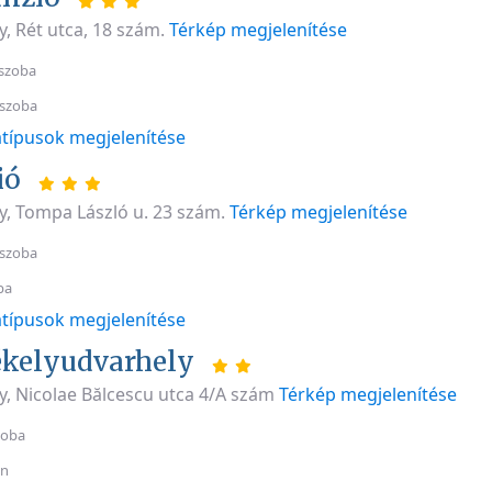
, Rét utca, 18 szám.
Térkép megjelenítése
szoba
 szoba
típusok megjelenítése
ió
y, Tompa László u. 23 szám.
Térkép megjelenítése
 szoba
ba
típusok megjelenítése
ékelyudvarhely
y, Nicolae Bălcescu utca 4/A szám
Térkép megjelenítése
zoba
an