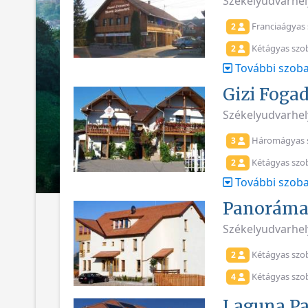
Székelyudvarhely
Franciaágyas
2
Kétágyas szo
2
További szoba
Gizi Fogad
Székelyudvarhely
Háromágyas 
3
Kétágyas szo
2
További szoba
Panoráma
Székelyudvarhel
Kétágyas szo
2
Kétágyas szo
4
Laguna Pa