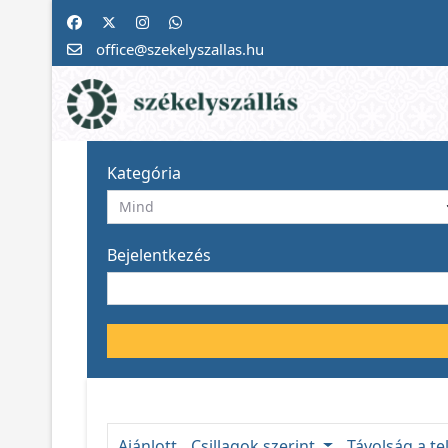
office@szekelyszallas.hu
Kategória
Bejelentkezés
Ajánlott
Csillagok szerint
Távolság a te