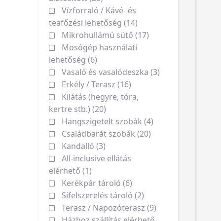
Vízforraló / Kávé- és
teafőzési lehetőség (14)
Mikrohullámú sütő (17)
Mosógép használati
lehetőség (6)
Vasaló és vasalódeszka (3)
Erkély / Terasz (16)
Kilátás (hegyre, tóra,
kertre stb.) (20)
Hangszigetelt szobák (4)
Családbarát szobák (20)
Kandalló (3)
All-inclusive ellátás
elérhető (1)
Kerékpár tároló (6)
Sífelszerelés tároló (2)
Terasz / Napozóterasz (9)
Házhoz szállítás elérhető