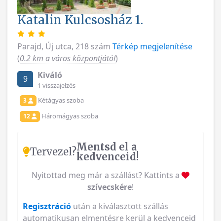
Katalin Kulcsosház 1.
Parajd, Új utca, 218 szám
Térkép megjelenítése
(
0.2 km a város központjától
)
Kiváló
9
1 visszajelzés
Kétágyas szoba
3
Háromágyas szoba
12
Mentsd el a
Tervezel?
kedvenceid!
Nyitottad meg már a szállást? Kattints a
szívecskére
!
Regisztráció
után a kiválasztott szállás
automatikusan elmentésre kerül a kedvenceid