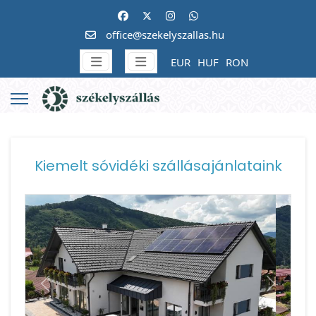
office@szekelyszallas.hu
EUR
HUF
RON
Kiemelt sóvidéki szállásajánlataink
Vissza
Követke