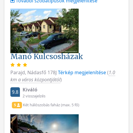
További szobatípusok megjelenítése
Manó Kulcsosházak
Parajd, Nádasfő 178J
Térkép megjelenítése
(
1.0
km a város központjától
)
Kiváló
9.8
2 visszajelzés
Két hálószobás faház (max. 5 fő)
5