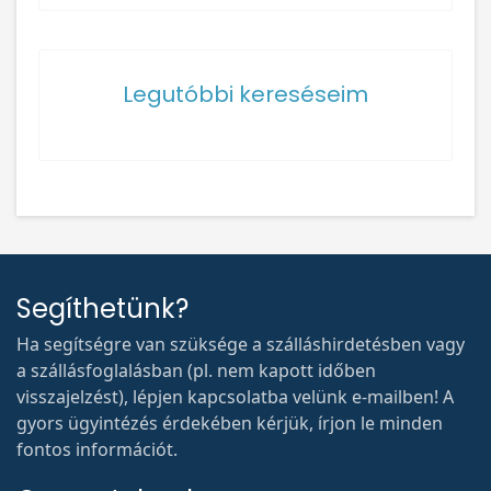
Legutóbbi kereséseim
Segíthetünk?
Ha segítségre van szüksége a szálláshirdetésben vagy
a szállásfoglalásban (pl. nem kapott időben
visszajelzést), lépjen kapcsolatba velünk e-mailben! A
gyors ügyintézés érdekében kérjük, írjon le minden
fontos információt.