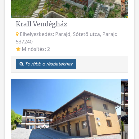
Krall Vendégház
Elhelyezkedés: Parajd, Sótető utca, Parajd
537240
Minősítés: 2
Tovább a részletekhez
Vissza
Követke