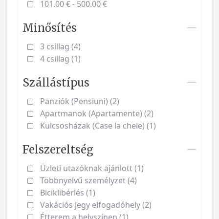
101.00 € - 500.00 €
Minősítés
3 csillag (4)
4 csillag (1)
Szállástípus
Panziók (Pensiuni) (2)
Apartmanok (Apartamente) (2)
Kulcsosházak (Case la cheie) (1)
Felszereltség
Üzleti utazóknak ajánlott (1)
Többnyelvű személyzet (4)
Biciklibérlés (1)
Vakációs jegy elfogadóhely (2)
Étterem a helyszínen (1)