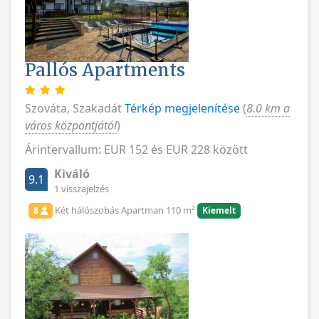
Pallós Apartments
Szováta, Szakadát
Térkép megjelenítése
(
8.0 km a
város központjától
)
Árintervallum: EUR 152 és EUR 228 között
Kiváló
9.1
1 visszajelzés
Két hálószobás Apartman 110 m²
8
Kiemelt