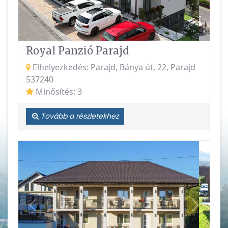
Royal Panzió Parajd
Elhelyezkedés: Parajd, Bánya út, 22, Parajd
537240
Minősítés: 3
Tovább a részletekhez
Vissza
Követke