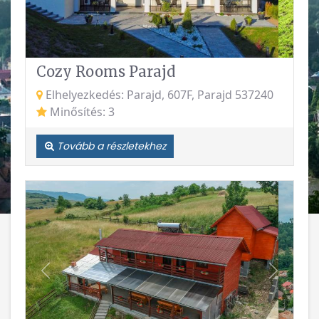
Cozy Rooms Parajd
Elhelyezkedés: Parajd, 607F, Parajd 537240
Minősítés: 3
Tovább a részletekhez
Vissza
Követke