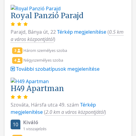
Royal Panzió Parajd
Parajd, Bánya út, 22
Térkép megjelenítése
(
0.5 km
a város központjától
)
Három személyes szoba
3
Négyszemélyes szoba
4
További szobatípusok megjelenítése
H49 Apartman
Szováta, Hársfa utca 49. szám
Térkép
megjelenítése
(
2.0 km a város központjától
)
Kiváló
10
1 visszajelzés