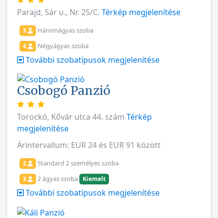
Parajd, Sár u., Nr. 25/C.
Térkép megjelenítése
Háromágyas szoba
3
Négyágyas szoba
4
További szobatípusok megjelenítése
Csobogó Panzió
Torockó, Kővár utca 44. szám
Térkép
megjelenítése
Árintervallum: EUR 24 és EUR 91 között
Standard 2 személyes szoba
2
2 ágyas szoba
3
Kiemelt
További szobatípusok megjelenítése