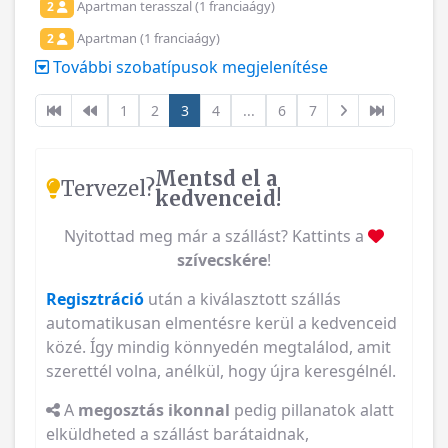
Apartman terasszal (1 franciaágy)
2
Apartman (1 franciaágy)
2
További szobatípusok megjelenítése
1
2
3
4
...
6
7
Mentsd el a
Tervezel?
kedvenceid!
Nyitottad meg már a szállást? Kattints a
szívecskére
!
Regisztráció
után a kiválasztott szállás
automatikusan elmentésre kerül a kedvenceid
közé. Így mindig könnyedén megtalálod, amit
szerettél volna, anélkül, hogy újra keresgélnél.
A
megosztás ikonnal
pedig pillanatok alatt
elküldheted a szállást barátaidnak,