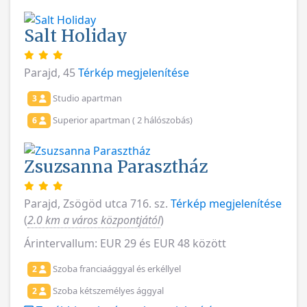
Salt Holiday
Parajd, 45
Térkép megjelenítése
Studio apartman
3
Superior apartman ( 2 hálószobás)
6
Zsuzsanna Parasztház
Parajd, Zsögöd utca 716. sz.
Térkép megjelenítése
(
2.0 km a város központjától
)
Árintervallum: EUR 29 és EUR 48 között
Szoba franciaággyal és erkéllyel
2
Szoba kétszemélyes ággyal
2