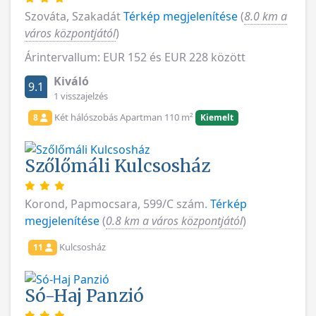
Szováta, Szakadát
Térkép megjelenítése
(
8.0 km a
város központjától
)
Árintervallum: EUR 152 és EUR 228 között
Kiváló
9.1
1 visszajelzés
Két hálószobás Apartman 110 m²
8
Kiemelt
Szőlőmáli Kulcsosház
Korond, Papmocsara, 599/C szám.
Térkép
megjelenítése
(
0.8 km a város központjától
)
Kulcsosház
11
Só-Haj Panzió