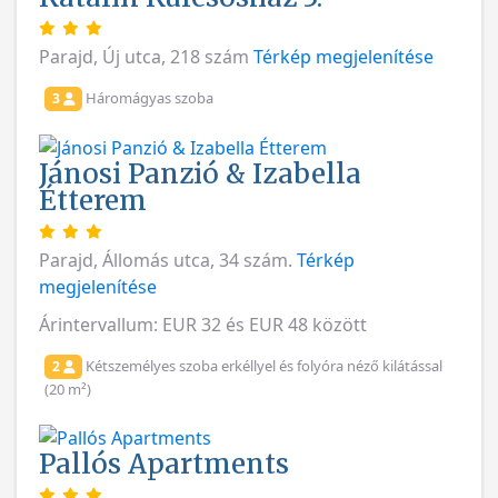
Parajd, Új utca, 218 szám
Térkép megjelenítése
Háromágyas szoba
3
Jánosi Panzió & Izabella
Étterem
Parajd, Állomás utca, 34 szám.
Térkép
megjelenítése
Árintervallum: EUR 32 és EUR 48 között
Kétszemélyes szoba erkéllyel és folyóra néző kilátással
2
(20 m²)
Pallós Apartments