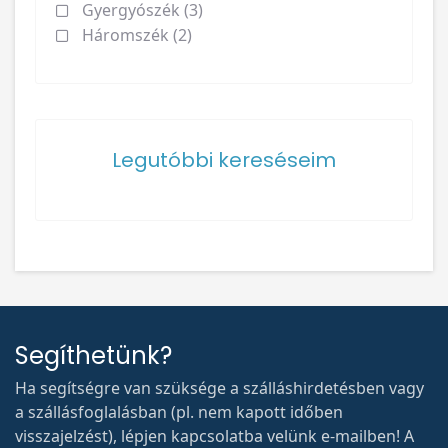
Gyergyószék (3)
Háromszék (2)
Legutóbbi kereséseim
Segíthetünk?
Ha segítségre van szüksége a szálláshirdetésben vagy
a szállásfoglalásban (pl. nem kapott időben
visszajelzést), lépjen kapcsolatba velünk e-mailben! A