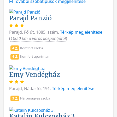
További szobatípusok megjelenítése
Parajd Panzió
Parajd, Fő út, 1085. szám.
Térkép megjelenítése
(
100.0 km a város központjától
)
Komfort szoba
4
Komfort apartman
4
Emy Vendégház
Parajd, Nádasfő, 191.
Térkép megjelenítése
Háromágyas szoba
3
Katalin Kulcsosház 3.