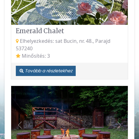
Emerald Chalet
Elhelyezkedés: sat Bucin, nr. 48., Parajd
537240
Minősítés: 3
Tovább a részletekhez
Vissza
Követke