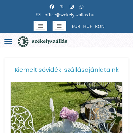
office@szekelyszallas.hu
EUR
HUF
RON
Kiemelt sóvidéki szállásajánlataink
Vissza
Követke