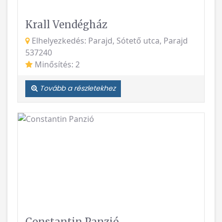
Krall Vendégház
Elhelyezkedés: Parajd, Sótető utca, Parajd
537240
Minősítés: 2
Tovább a részletekhez
Vissza
Követke
Constantin Panzió