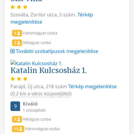
Szováta, Zorilor utca, 5 szám.
Térkép
megjelenítése
Háromágyas szoba
3
Kétágyas szoba
2
További szobatípusok megjelenítése
Katalin Kulcsosház 1.
Parajd, Új utca, 218 szám
Térkép megjelenítése
(
0.2 km a város központjától
)
Kiváló
9
1 visszajelzés
Kétágyas szoba
3
Háromágyas szoba
12