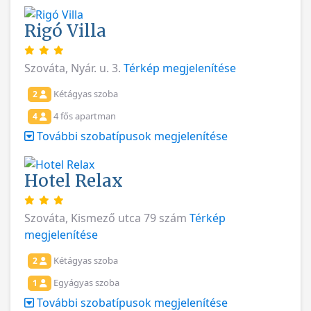
Rigó Villa
Szováta, Nyár. u. 3.
Térkép megjelenítése
Kétágyas szoba
2
4 fős apartman
4
További szobatípusok megjelenítése
Hotel Relax
Szováta, Kismező utca 79 szám
Térkép
megjelenítése
Kétágyas szoba
2
Egyágyas szoba
1
További szobatípusok megjelenítése