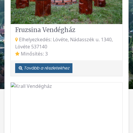
Fruzsina Vendégház
Elhelyezkedés: Lövéte, Nádasszék u. 1340,
Lövéte 537140
Minősítés: 3
Tovább a részletekhez
Vissza
Követke