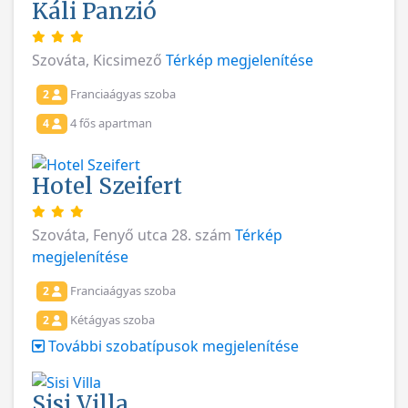
Káli Panzió
Szováta, Kicsimező
Térkép megjelenítése
Franciaágyas szoba
2
4 fős apartman
4
Hotel Szeifert
Szováta, Fenyő utca 28. szám
Térkép
megjelenítése
Franciaágyas szoba
2
Kétágyas szoba
2
További szobatípusok megjelenítése
Sisi Villa