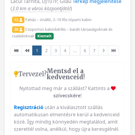
Lacul Tarnita, DJ107P, Gilau
Térkép megjelenítése
(
3.0 km a város központjától
)
Faház – önálló, 2–10 fős tóparti kabin
12
Csoportos kabinbérlés – baráti társaságoknak és
30
családoknak
Kiemelt
1
2
3
4
...
6
7
Mentsd el a
Tervezel?
kedvenceid!
Nyitottad meg már a szállást? Kattints a
szívecskére
!
Regisztráció
után a kiválasztott szállás
automatikusan elmentésre kerül a kedvenceid
közé. Így mindig könnyedén megtalálod, amit
szerettél volna, anélkül, hogy újra keresgélnél.