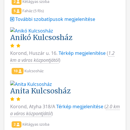
Kétágyas szoba
2
Faház (5 fős)
5
További szobatípusok megjelenítése
Anikó Kulcsosház
Korond, Huszár u. 16.
Térkép megjelenítése
(
1.2
km a város központjától
)
Kulcsosház
10
Anita Kulcsosház
Korond, Atyha 318/A
Térkép megjelenítése
(
2.0 km
a város központjától
)
Kétágyas szoba
2