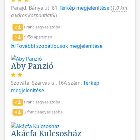
Parajd, Bánya út, 81
Térkép megjelenítése
(
1.0 km
a város központjától
)
Franciaágyas szoba
2
5 fős apartman
5
További szobatípusok megjelenítése
Aby Panzió
Szováta, Szarvas u., 16A szám.
Térkép
megjelenítése
Franciaágyas szoba
2
2 franciaágyas szoba
4
Akácfa Kulcsosház