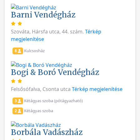
Barni Vendégház
Szováta, Hársfa utca, 44. szám.
Térkép
megjelenítése
Kulcsosház
8
Bogi & Boró Vendégház
Felsősófalva, Csonta utca
Térkép megjelenítése
Kétágyas szoba (pótágyazható)
3
Kétágyas szoba
2
Borbála Vadászház