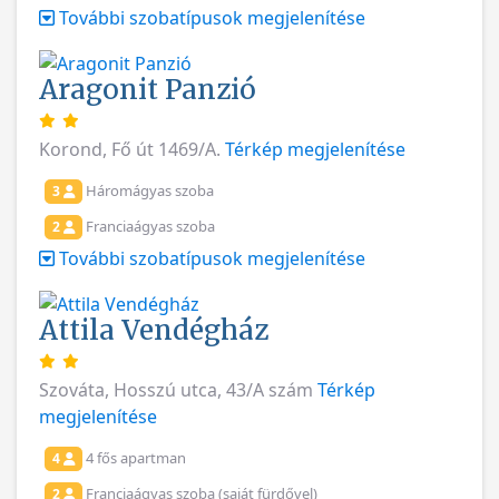
További szobatípusok megjelenítése
Aragonit Panzió
Korond, Fő út 1469/A.
Térkép megjelenítése
Háromágyas szoba
3
Franciaágyas szoba
2
További szobatípusok megjelenítése
Attila Vendégház
Szováta, Hosszú utca, 43/A szám
Térkép
megjelenítése
4 fős apartman
4
Franciaágyas szoba (saját fürdővel)
2