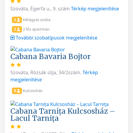
Szováta, Égerfa u., 9. szám
Térkép megjelenítése
Kétágyas szoba
2
2 fős apartman
2
További szobatípusok megjelenítése
Cabana Bavaria Bojtor
Szováta, Rózsák útja, 34/2szám.
Térkép
megjelenítése
Kulcsosház
8
Cabana Tarnița Kulcsosház –
Lacul Tarnița