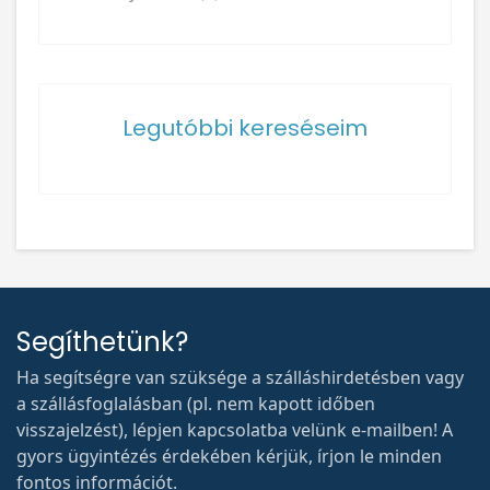
Legutóbbi kereséseim
Segíthetünk?
Ha segítségre van szüksége a szálláshirdetésben vagy
a szállásfoglalásban (pl. nem kapott időben
visszajelzést), lépjen kapcsolatba velünk e-mailben! A
gyors ügyintézés érdekében kérjük, írjon le minden
fontos információt.