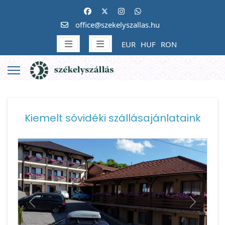
office@szekelyszallas.hu
EUR
HUF
RON
Kiemelt sóvidéki szállásajánlataink
Vissza
Követke