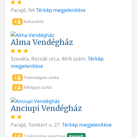
Parajd, NA
Térkép megjelenítése
Kulcsosház
4
Alma Vendégház
Szováta, Rózsák utca, 46/A szám.
Térkép
megjelenítése
Franciaágyas szoba
2
Kétágyas szoba
2
Anciupi Vendégház
Parajd, Tonikert u. 27.
Térkép megjelenítése
1 hálószobás apartman
2
Kiemelt