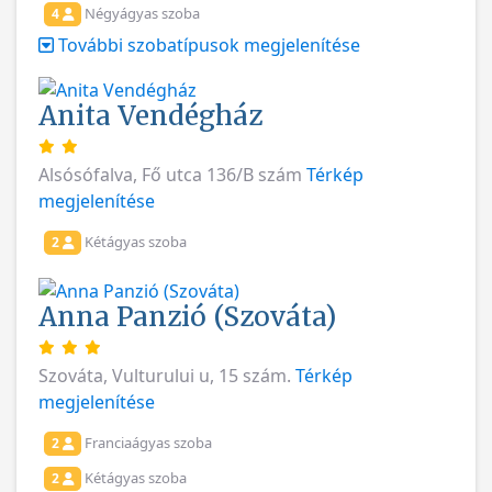
Négyágyas szoba
4
További szobatípusok megjelenítése
Anita Vendégház
Alsósófalva, Fő utca 136/B szám
Térkép
megjelenítése
Kétágyas szoba
2
Anna Panzió (Szováta)
Szováta, Vulturului u, 15 szám.
Térkép
megjelenítése
Franciaágyas szoba
2
Kétágyas szoba
2