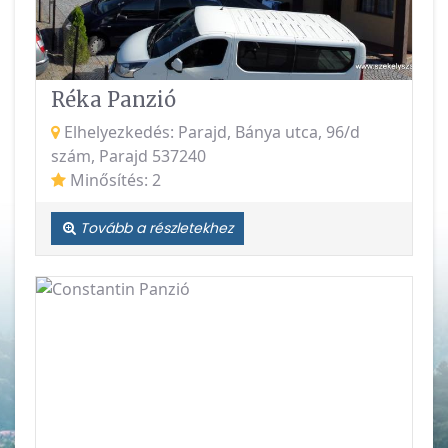
Réka Panzió
Elhelyezkedés: Parajd, Bánya utca, 96/d
szám, Parajd 537240
Minősítés: 2
Tovább a részletekhez
Vissza
Követke