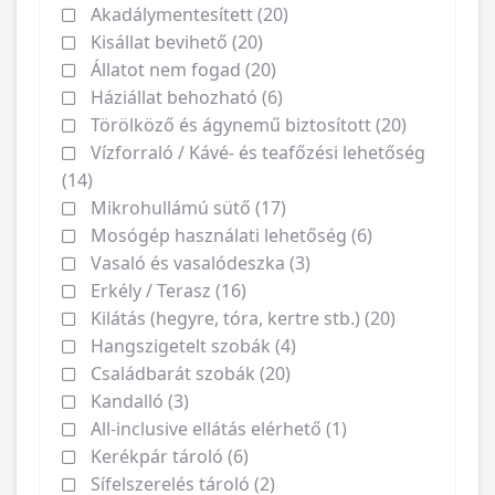
Akadálymentesített (20)
Kisállat bevihető (20)
Állatot nem fogad (20)
Háziállat behozható (6)
Törölköző és ágynemű biztosított (20)
Vízforraló / Kávé- és teafőzési lehetőség
(14)
Mikrohullámú sütő (17)
Mosógép használati lehetőség (6)
Vasaló és vasalódeszka (3)
Erkély / Terasz (16)
Kilátás (hegyre, tóra, kertre stb.) (20)
Hangszigetelt szobák (4)
Családbarát szobák (20)
Kandalló (3)
All-inclusive ellátás elérhető (1)
Kerékpár tároló (6)
Sífelszerelés tároló (2)