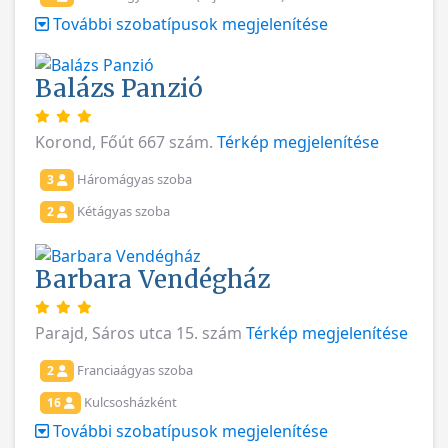
További szobatípusok megjelenítése
Balázs Panzió
Korond, Főút 667 szám.
Térkép megjelenítése
Háromágyas szoba
3
Kétágyas szoba
2
Barbara Vendégház
Parajd, Sáros utca 15. szám
Térkép megjelenítése
Franciaágyas szoba
2
Kulcsosházként
16
További szobatípusok megjelenítése