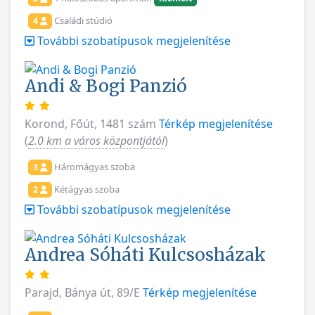
Családi stúdió
4
További szobatípusok megjelenítése
Andi & Bogi Panzió
Korond, Főút, 1481 szám
Térkép megjelenítése
(
2.0 km a város központjától
)
Háromágyas szoba
3
Kétágyas szoba
2
További szobatípusok megjelenítése
Andrea Sóháti Kulcsosházak
Parajd, Bánya út, 89/E
Térkép megjelenítése