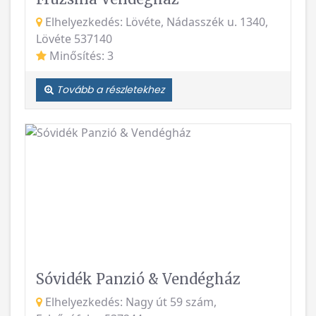
Elhelyezkedés: Lövéte, Nádasszék u. 1340,
Lövéte 537140
Minősítés: 3
Tovább a részletekhez
Vissza
Követke
Sóvidék Panzió & Vendégház
Elhelyezkedés: Nagy út 59 szám,