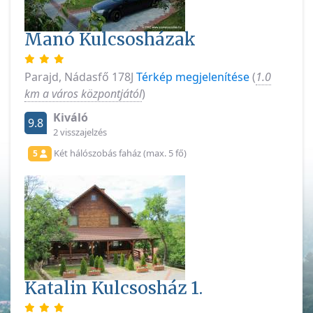
Manó Kulcsosházak
Parajd, Nádasfő 178J
Térkép megjelenítése
(
1.0
km a város központjától
)
Kiváló
9.8
2 visszajelzés
Két hálószobás faház (max. 5 fő)
5
Katalin Kulcsosház 1.