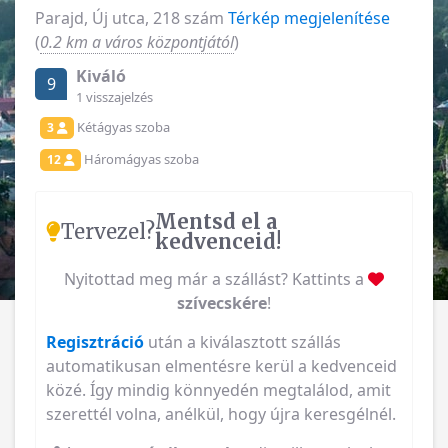
Parajd, Új utca, 218 szám
Térkép megjelenítése
(
0.2 km a város központjától
)
Kiváló
9
1 visszajelzés
Kétágyas szoba
3
Háromágyas szoba
12
Mentsd el a
Tervezel?
kedvenceid!
Nyitottad meg már a szállást? Kattints a
szívecskére
!
Regisztráció
után a kiválasztott szállás
automatikusan elmentésre kerül a kedvenceid
közé. Így mindig könnyedén megtalálod, amit
szerettél volna, anélkül, hogy újra keresgélnél.