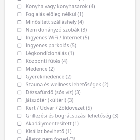
Konyha vagy konyhasarok (4)
Foglalás előleg nélkül (1)
Minősített szálláshely (4)
Nem dohányzó szobák (3)
Ingyenes WiFi / Internet (5)
Ingyenes parkolás (5)
Légkondícionálás (1)
Központi fűtés (4)
Medence (2)
Gyerekmedence (2)
Szauna és wellness lehetőségek (2)
Dézsafürdő (sós víz) (3)
Játszótér (kültéri) (3)
Kert / Udvar / Zöldövezet (5)
Grillezési és bográcsozási lehetőség (3)
Akadálymentesített (1)
Kisállat bevihető (1)
Állatot nem fogad (3)