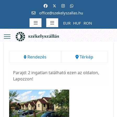
office@szekelyszallas.hu
EUR
HUF
RON
Rendezés
Térkép
Parajd: 2 ingatlan található ezen az oldalon,
Lapozzon!