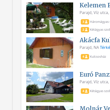
Kelemen P
Parajd, Víz utca
Háromágyas 
3
Kétágyas szo
2
Akácfa Ku
Parajd, NA
Térké
Kulcsosház
4
Euró Panz
Parajd, Víz utca
Kétágyas szo
4
Molnár V