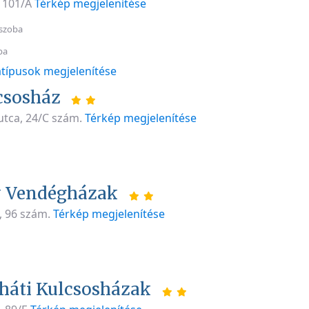
t 101/A
Térkép megjelenítése
szoba
ba
típusok megjelenítése
csosház
utca, 24/C szám.
Térkép megjelenítése
y Vendégházak
, 96 szám.
Térkép megjelenítése
háti Kulcsosházak