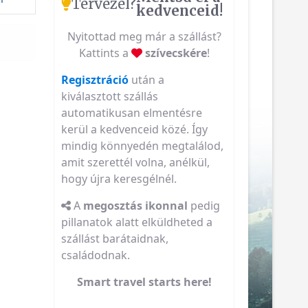
Tervezel?
kedvenceid!
Nyitottad meg már a szállást?
Kattints a
szívecskére
!
Regisztráció
után a
kiválasztott szállás
automatikusan elmentésre
kerül a kedvenceid közé. Így
mindig könnyedén megtalálod,
amit szerettél volna, anélkül,
hogy újra keresgélnél.
A
megosztás ikonnal
pedig
pillanatok alatt elküldheted a
szállást barátaidnak,
családodnak.
Smart travel starts here!