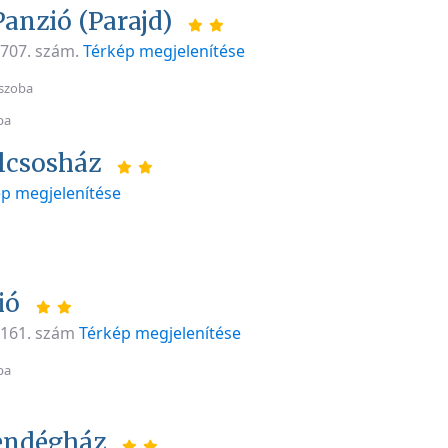
anzió (Parajd)
, 707. szám.
Térkép megjelenítése
szoba
ba
lcsosház
p megjelenítése
ió
, 161. szám
Térkép megjelenítése
ba
endégház