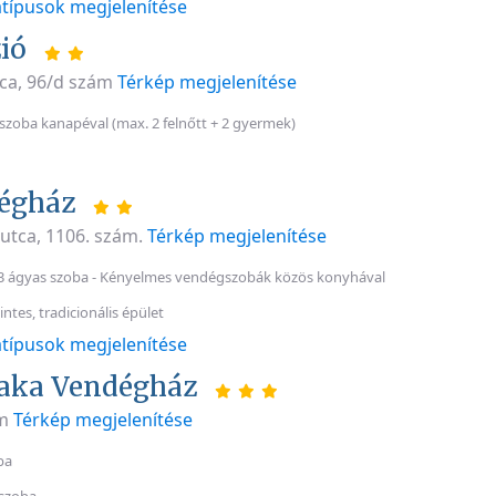
típusok megjelenítése
ió
tca, 96/d szám
Térkép megjelenítése
szoba kanapéval (max. 2 felnőtt + 2 gyermek)
égház
 utca, 1106. szám.
Térkép megjelenítése
 3 ágyas szoba - Kényelmes vendégszobák közös konyhával
intes, tradicionális épület
típusok megjelenítése
taka Vendégház
ám
Térkép megjelenítése
ba