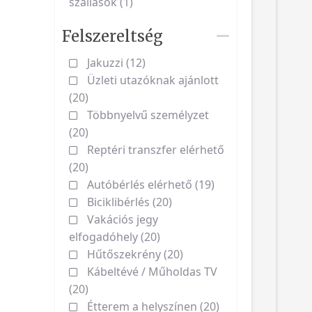
szállások (1)
Felszereltség
Jakuzzi (12)
Üzleti utazóknak ajánlott
(20)
Többnyelvű személyzet
(20)
Reptéri transzfer elérhető
(20)
Autóbérlés elérhető (19)
Biciklibérlés (20)
Vakációs jegy
elfogadóhely (20)
Hűtőszekrény (20)
Kábeltévé / Műholdas TV
(20)
Étterem a helyszínen (20)