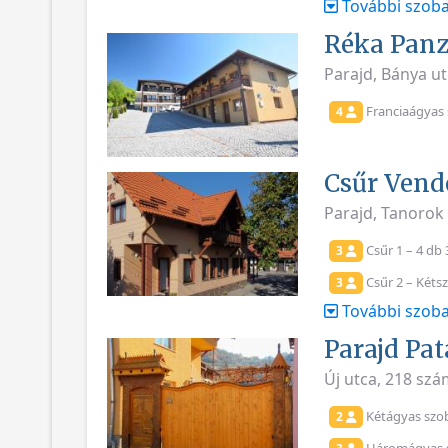
További szoba
Réka Panz
Parajd, Bánya u
Franciaágyas 
4
Csűr Vend
Parajd, Tanorok
Csűr 1 – 4 db
3
Csűr 2 – Kétsz
3
További szoba
Parajd Pa
Új utca, 218 sz
Kétágyas szo
2