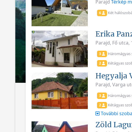
Parajd
Térkép m
Két hálószob
6
Erika Pan
Parajd, Fő utca,
Háromágyas 
3
Kétágyas szo
2
Hegyalja 
Parajd, Varga ut
Háromágyas 
3
Kétágyas szo
2
További szoba
Zöld Lagu