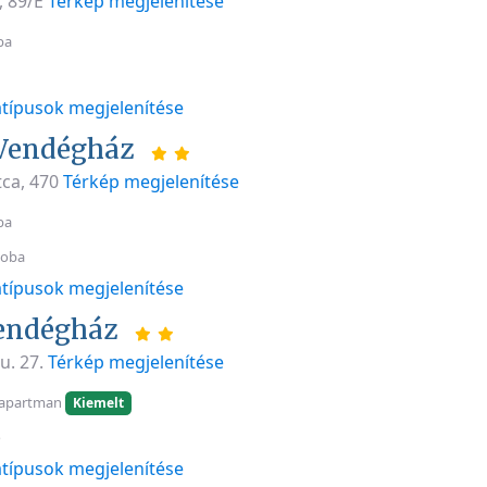
, 89/E
Térkép megjelenítése
ba
típusok megjelenítése
Vendégház
tca, 470
Térkép megjelenítése
ba
zoba
típusok megjelenítése
endégház
u. 27.
Térkép megjelenítése
 apartman
Kiemelt
ó
típusok megjelenítése