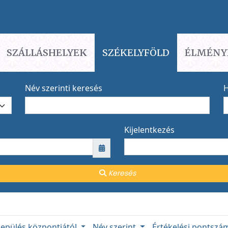
SZÁLLÁSHELYEK
SZÉKELYFÖLD
ÉLMÉNY
Név szerinti keresés
H
Kijelentkezés
Keresés
lepülés központjától
Név szerint
Értékelési pontsz