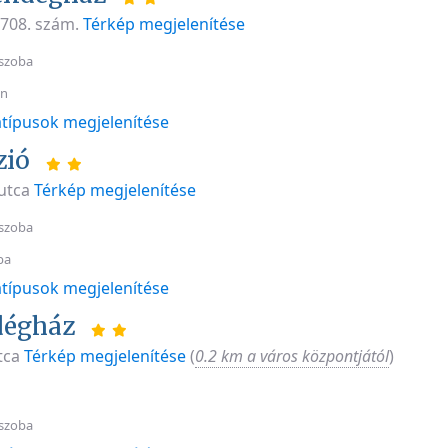
, 708. szám.
Térkép megjelenítése
szoba
an
típusok megjelenítése
zió
 utca
Térkép megjelenítése
szoba
ba
típusok megjelenítése
dégház
utca
Térkép megjelenítése
(
0.2 km a város központjától
)
szoba