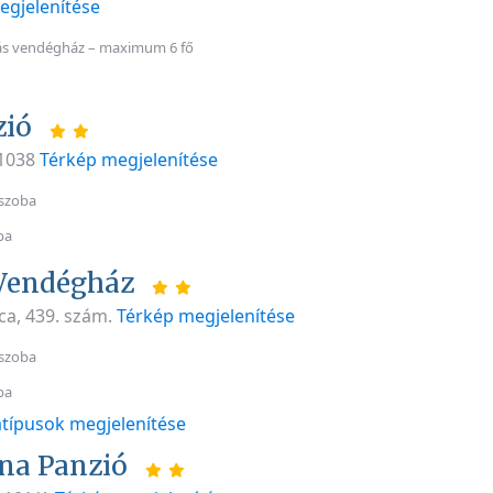
egjelenítése
ás vendégház – maximum 6 fő
zió
 1038
Térkép megjelenítése
szoba
ba
Vendégház
ca, 439. szám.
Térkép megjelenítése
szoba
ba
típusok megjelenítése
na Panzió