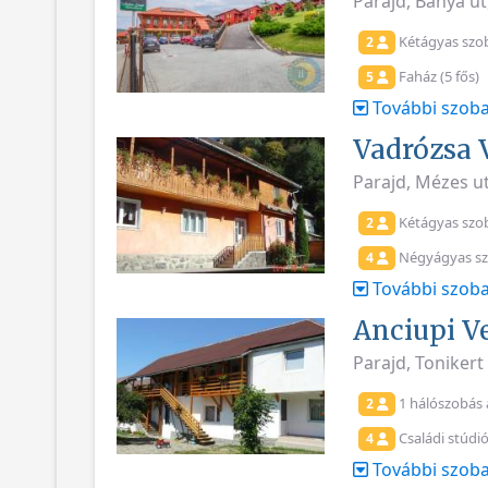
Parajd, Bánya út
Kétágyas szo
2
Faház (5 fős)
5
További szoba
Vadrózsa 
Parajd, Mézes u
Kétágyas szo
2
Négyágyas s
4
További szoba
Anciupi V
Parajd, Tonikert 
1 hálószobás
2
Családi stúdi
4
További szoba