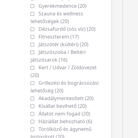
Gyerekmedence (20)
Szauna és wellness
lehetőségek (20)
Dézsafürdő (sós víz) (20)
Fitneszterem (17)
Játszótér (kültéri) (20)
Játszószoba / Beltéri
játszósarok (16)
Kert / Udvar / Zöldövezet
(20)
Grillezési és bográcsozási
lehetőség (20)
Akadálymentesített (20)
Kisállat bevihető (20)
Állatot nem fogad (20)
Háziállat behozható (6)
Törölköző és ágynemű
biztosított (20)