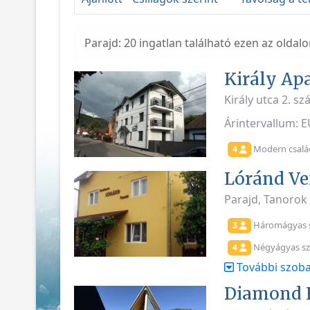
Parajd: 20 ingatlan található ezen az oldal
Király Ap
Király utca 2. s
Árintervallum: 
Modern család
4
Lóránd V
Parajd, Tanorok
Háromágyas 
3
Négyágyas s
4
További szoba
Diamond H