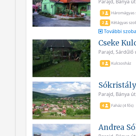
Parajd, Bánya ú
Háromágyas 
3
Kétágyas szo
2
További szoba
Cseke Kul
Parajd, Sárdűlő 
Kulcsosház
8
Sókristál
Parajd, Bánya út
Faház (4 fős)
4
Andrea Só