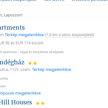
on, Lapozzon!
artments
zám
Térkép megjelenítése
(
1.0 km a város központjától
)
EUR 95 és EUR 114 között
i apartman – tágas és kényelmes elhelyezés
endégház
 utca, 1125. szám.
Térkép megjelenítése
szoba
zoba
típusok megjelenítése
ill Houses