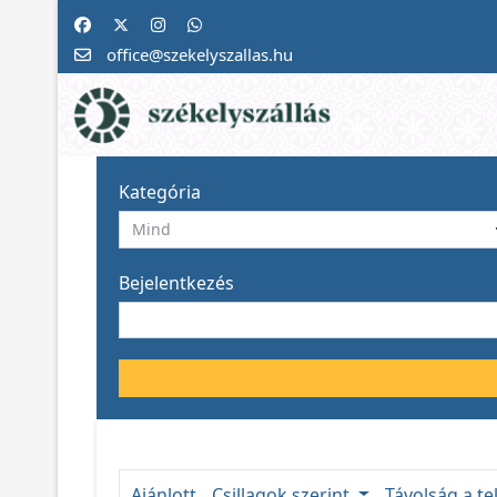
office@szekelyszallas.hu
Kategória
Bejelentkezés
Ajánlott
Csillagok szerint
Távolság a te