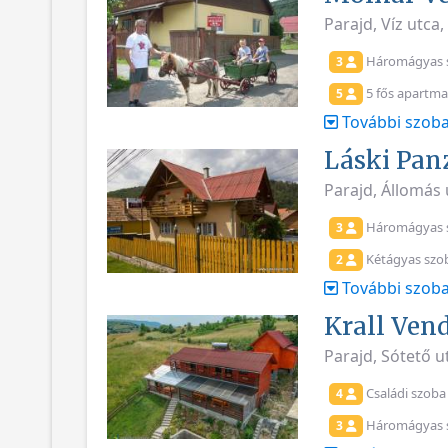
Parajd, Víz utca
Háromágyas 
3
5 fős apartm
5
További szoba
Láski Pan
Parajd, Állomás
Háromágyas 
3
Kétágyas szo
2
További szoba
Krall Ven
Parajd, Sótető 
Családi szoba
4
Háromágyas 
3