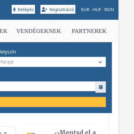
Belépés
Regisztráció
EUR
HUF
RON
EK
VENDÉGEKNEK
PARTNEREK
elyszín
Mentsd el a
ám