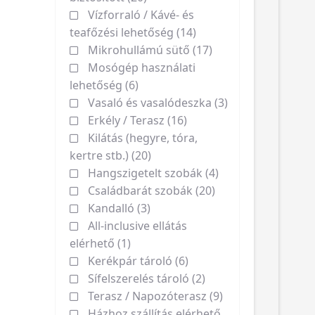
Vízforraló / Kávé- és
teafőzési lehetőség (14)
Mikrohullámú sütő (17)
Mosógép használati
lehetőség (6)
Vasaló és vasalódeszka (3)
Erkély / Terasz (16)
Kilátás (hegyre, tóra,
kertre stb.) (20)
Hangszigetelt szobák (4)
Családbarát szobák (20)
Kandalló (3)
All-inclusive ellátás
elérhető (1)
Kerékpár tároló (6)
Sífelszerelés tároló (2)
Terasz / Napozóterasz (9)
Házhoz szállítás elérhető