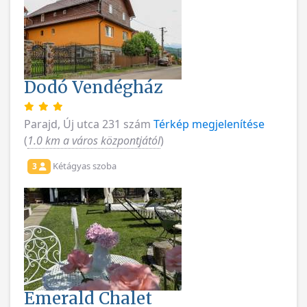
Dodó Vendégház
Parajd, Új utca 231 szám
Térkép megjelenítése
(
1.0 km a város központjától
)
Kétágyas szoba
3
Emerald Chalet