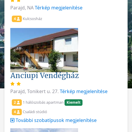
Parajd, NA
Térkép megjelenítése
Kulcsosház
4
Anciupi Vendégház
Parajd, Tonikert u. 27.
Térkép megjelenítése
1 hálószobás apartman
2
Kiemelt
Családi stúdió
4
További szobatípusok megjelenítése