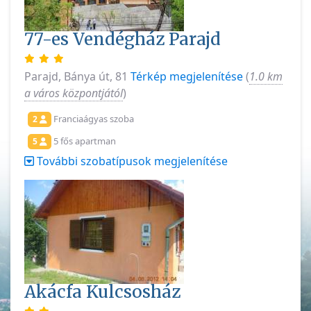
77-es Vendégház Parajd
Parajd, Bánya út, 81
Térkép megjelenítése
(
1.0 km
a város központjától
)
Franciaágyas szoba
2
5 fős apartman
5
További szobatípusok megjelenítése
Akácfa Kulcsosház