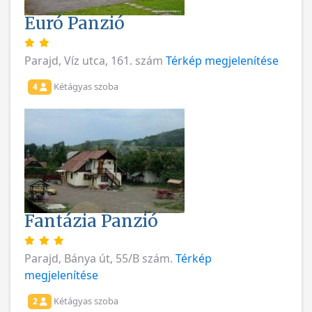
Euró Panzió
Parajd, Víz utca, 161. szám
Térkép megjelenítése
Kétágyas szoba
4
Fantázia Panzió
Parajd, Bánya út, 55/B szám.
Térkép
megjelenítése
Kétágyas szoba
2