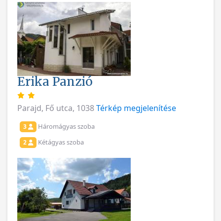
Erika Panzió
Parajd, Fő utca, 1038
Térkép megjelenítése
Háromágyas szoba
3
Kétágyas szoba
2