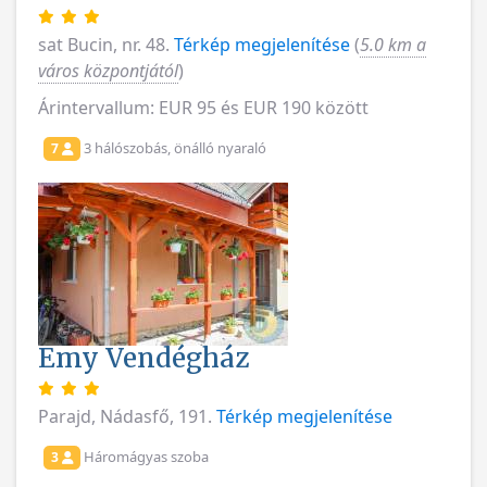
sat Bucin, nr. 48.
Térkép megjelenítése
(
5.0 km a
város központjától
)
Árintervallum: EUR 95 és EUR 190 között
3 hálószobás, önálló nyaraló
7
Emy Vendégház
Parajd, Nádasfő, 191.
Térkép megjelenítése
Háromágyas szoba
3