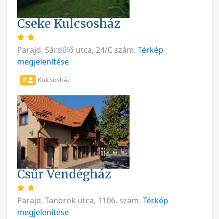
Cseke Kulcsosház
Parajd, Sárdűlő utca, 24/C szám.
Térkép
megjelenítése
Kulcsosház
8
Csűr Vendégház
Parajd, Tanorok utca, 1106. szám.
Térkép
megjelenítése