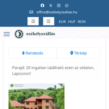
office@szekelyszallas.hu
EUR
HUF
RON
Rendezés
Térkép
Parajd: 20 ingatlan található ezen az oldalon,
Lapozzon!