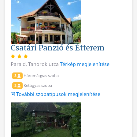
Csatári Panzió és Étterem
Parajd, Tanorok utca
Térkép megjelenítése
Háromágyas szoba
3
Kétágyas szoba
2
További szobatípusok megjelenítése