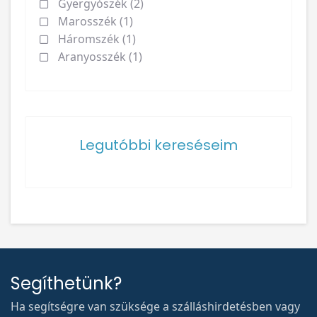
Gyergyószék (2)
Marosszék (1)
Háromszék (1)
Aranyosszék (1)
Legutóbbi kereséseim
Segíthetünk?
Ha segítségre van szüksége a szálláshirdetésben vagy