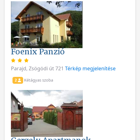
Foenix Panzió
Parajd, Zsögödi út 721
Térkép megjelenítése
Kétágyas szoba
2