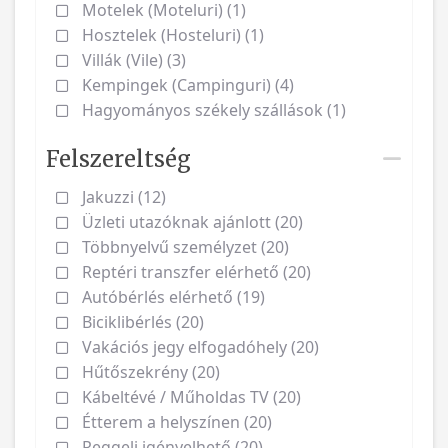
Motelek (Moteluri) (1)
Hosztelek (Hosteluri) (1)
Villák (Vile) (3)
Kempingek (Campinguri) (4)
Hagyományos székely szállások (1)
Felszereltség
Jakuzzi (12)
Üzleti utazóknak ajánlott (20)
Többnyelvű személyzet (20)
Reptéri transzfer elérhető (20)
Autóbérlés elérhető (19)
Biciklibérlés (20)
Vakációs jegy elfogadóhely (20)
Hűtőszekrény (20)
Kábeltévé / Műholdas TV (20)
Étterem a helyszínen (20)
Reggeli igényelhető (20)