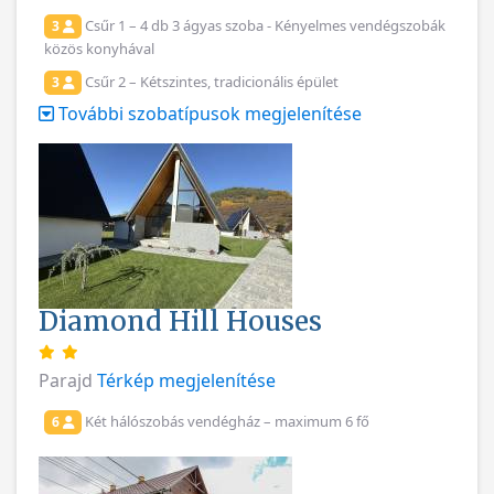
Csűr 1 – 4 db 3 ágyas szoba - Kényelmes vendégszobák
3
közös konyhával
Csűr 2 – Kétszintes, tradicionális épület
3
További szobatípusok megjelenítése
Diamond Hill Houses
Parajd
Térkép megjelenítése
Két hálószobás vendégház – maximum 6 fő
6