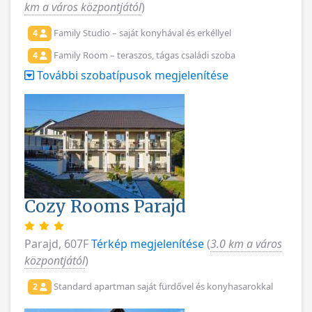
km a város központjától
)
Family Studio – saját konyhával és erkéllyel
4
Family Room – teraszos, tágas családi szoba
4
További szobatípusok megjelenítése
Cozy Rooms Parajd
Parajd, 607F
Térkép megjelenítése
(
3.0 km a város
központjától
)
Standard apartman saját fürdővel és konyhasarokkal
2