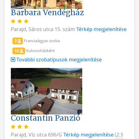
Barbara Vendégház
Parajd, Sáros utca 15. szám
Térkép megjelenítése
Franciaágyas szoba
2
Kulcsosházként
16
További szobatípusok megjelenítése
Constantin Panzió
Parajd, Víz utca 696/G
Térkép megjelenítése
(
2.5