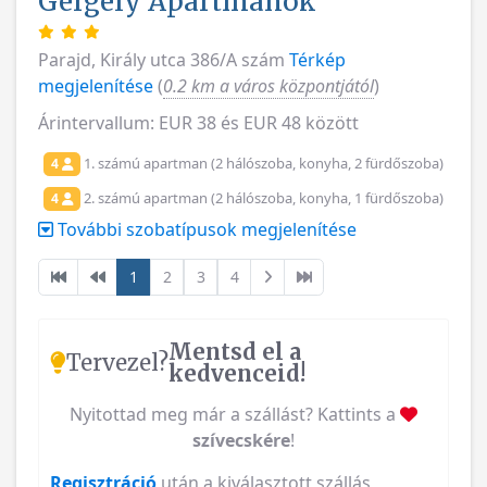
Gergely Apartmanok
Parajd, Király utca 386/A szám
Térkép
megjelenítése
(
0.2 km a város központjától
)
Árintervallum: EUR 38 és EUR 48 között
1. számú apartman (2 hálószoba, konyha, 2 fürdőszoba)
4
2. számú apartman (2 hálószoba, konyha, 1 fürdőszoba)
4
További szobatípusok megjelenítése
1
2
3
4
Mentsd el a
Tervezel?
kedvenceid!
Nyitottad meg már a szállást? Kattints a
szívecskére
!
Regisztráció
után a kiválasztott szállás