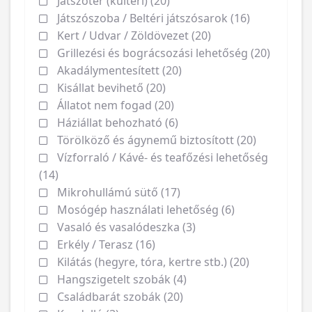
Játszótér (kültéri) (20)
Játszószoba / Beltéri játszósarok (16)
Kert / Udvar / Zöldövezet (20)
Grillezési és bográcsozási lehetőség (20)
Akadálymentesített (20)
Kisállat bevihető (20)
Állatot nem fogad (20)
Háziállat behozható (6)
Törölköző és ágynemű biztosított (20)
Vízforraló / Kávé- és teafőzési lehetőség
(14)
Mikrohullámú sütő (17)
Mosógép használati lehetőség (6)
Vasaló és vasalódeszka (3)
Erkély / Terasz (16)
Kilátás (hegyre, tóra, kertre stb.) (20)
Hangszigetelt szobák (4)
Családbarát szobák (20)