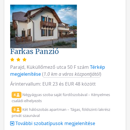
Farkas Panzió
Parajd, Küküllőmező utca 50 F szám
Térkép
megjelenítése
(
1.0 km a város központjától
)
Árintervallum: EUR 23 és EUR 48 között
Négyágyas szoba saját fürdőszobával – Kényelmes
4
családi elhelyezés
Két hálószobás apartman – Tágas, földszinti lakrész
6
privát szaunával
További szobatípusok megjelenítése