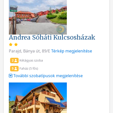
Andrea Sóháti Kulcsosházak
Parajd, Bánya út, 89/E
Térkép megjelenítése
Kétágyas szoba
2
Faház (5 fős)
5
További szobatípusok megjelenítése