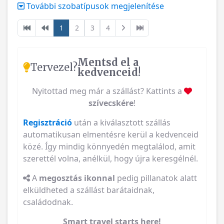
További szobatípusok megjelenítése
1
2
3
4
Mentsd el a
Tervezel?
kedvenceid!
Nyitottad meg már a szállást? Kattints a
szívecskére
!
Regisztráció
után a kiválasztott szállás
automatikusan elmentésre kerül a kedvenceid
közé. Így mindig könnyedén megtalálod, amit
szerettél volna, anélkül, hogy újra keresgélnél.
A
megosztás ikonnal
pedig pillanatok alatt
elküldheted a szállást barátaidnak,
családodnak.
Smart travel starts here!