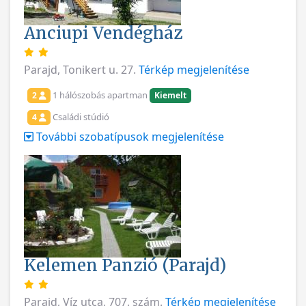
Anciupi Vendégház
Parajd, Tonikert u. 27.
Térkép megjelenítése
1 hálószobás apartman
2
Kiemelt
Családi stúdió
4
További szobatípusok megjelenítése
Kelemen Panzió (Parajd)
Parajd, Víz utca, 707. szám.
Térkép megjelenítése