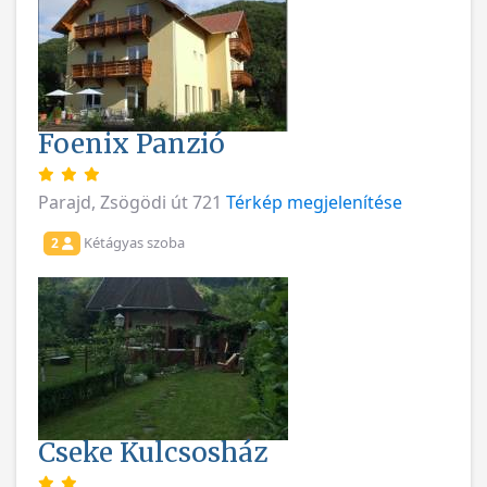
Foenix Panzió
Parajd, Zsögödi út 721
Térkép megjelenítése
Kétágyas szoba
2
Cseke Kulcsosház