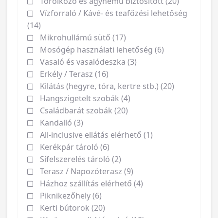
Törölköző és ágynemű biztosított (20)
Vízforraló / Kávé- és teafőzési lehetőség
(14)
Mikrohullámú sütő (17)
Mosógép használati lehetőség (6)
Vasaló és vasalódeszka (3)
Erkély / Terasz (16)
Kilátás (hegyre, tóra, kertre stb.) (20)
Hangszigetelt szobák (4)
Családbarát szobák (20)
Kandalló (3)
All-inclusive ellátás elérhető (1)
Kerékpár tároló (6)
Sífelszerelés tároló (2)
Terasz / Napozóterasz (9)
Házhoz szállítás elérhető (4)
Piknikezőhely (6)
Kerti bútorok (20)