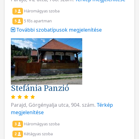
Háromágyas szoba
3
5 fős apartman
5
További szobatípusok megjelenítése
Stefánia Panzió
Parajd, Görgényalja utca, 904. szám.
Térkép
megjelenítése
Háromágyas szoba
3
Kétágyas szoba
2