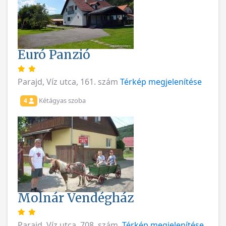
Euró Panzió
Parajd, Víz utca, 161. szám
Térkép megjelenítése
Kétágyas szoba
4
Molnár Vendégház
Parajd, Víz utca, 708. szám.
Térkép megjelenítése