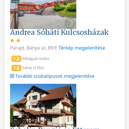
Andrea Sóháti Kulcsosházak
Parajd, Bánya út, 89/E
Térkép megjelenítése
Kétágyas szoba
2
Faház (5 fős)
5
További szobatípusok megjelenítése