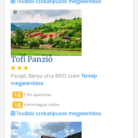
További szobatípusok megjelenítése
Tofi Panzió
Parajd, Bánya utca 89/D szám
Térkép
megjelenítése
5 fős apartman
5
Háromágyas szoba
3
További szobatípusok megjelenítése