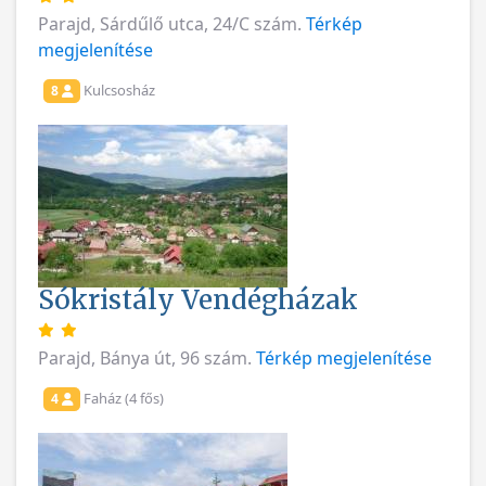
Parajd, Sárdűlő utca, 24/C szám.
Térkép
megjelenítése
Kulcsosház
8
Sókristály Vendégházak
Parajd, Bánya út, 96 szám.
Térkép megjelenítése
Faház (4 fős)
4