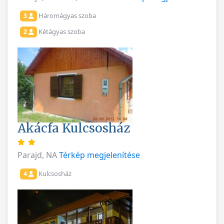
Háromágyas szoba
3
Kétágyas szoba
2
Akácfa Kulcsosház
Parajd, NA
Térkép megjelenítése
Kulcsosház
4