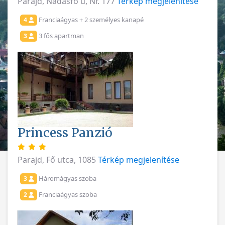
Parajd, Nádasfő u, Nr. 177
Térkép megjelenítése
Franciaágyas + 2 személyes kanapé
4
3 fős apartman
3
Princess Panzió
Parajd, Fő utca, 1085
Térkép megjelenítése
Háromágyas szoba
3
Franciaágyas szoba
2