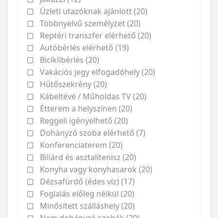
Üzleti utazóknak ajánlott (20)
Többnyelvű személyzet (20)
Reptéri transzfer elérhető (20)
Autóbérlés elérhető (19)
Biciklibérlés (20)
Vakációs jegy elfogadóhely (20)
Hűtőszekrény (20)
Kábeltévé / Műholdas TV (20)
Étterem a helyszínen (20)
Reggeli igényelhető (20)
Dohányzó szoba elérhető (7)
Konferenciaterem (20)
Biliárd és asztalitenisz (20)
Konyha vagy konyhasarok (20)
Dézsafürdő (édes víz) (17)
Foglalás előleg nélkül (20)
Minősített szálláshely (20)
Nem dohányzó szobák (20)