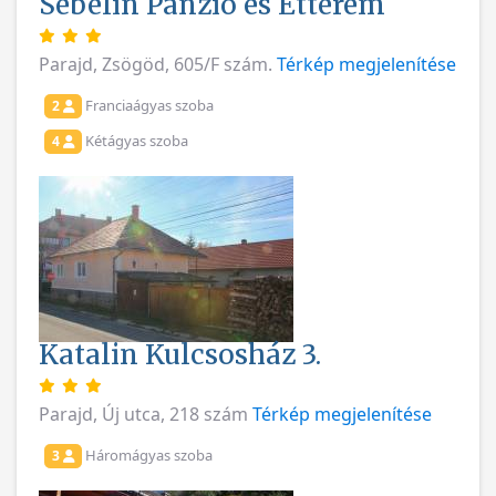
Sebelin Panzió és Étterem
Parajd, Zsögöd, 605/F szám.
Térkép megjelenítése
Franciaágyas szoba
2
Kétágyas szoba
4
Katalin Kulcsosház 3.
Parajd, Új utca, 218 szám
Térkép megjelenítése
Háromágyas szoba
3