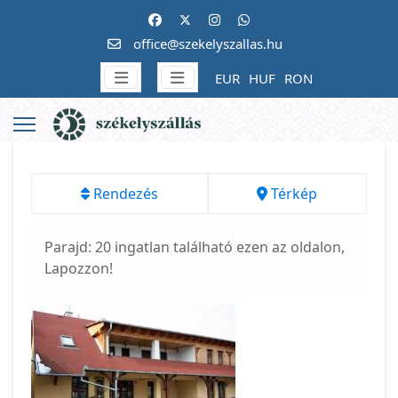
office@szekelyszallas.hu
EUR
HUF
RON
Rendezés
Térkép
Parajd: 20 ingatlan található ezen az oldalon,
Lapozzon!