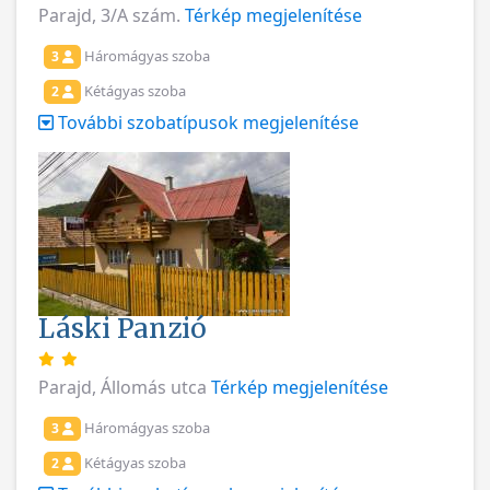
Parajd, 3/A szám.
Térkép megjelenítése
Háromágyas szoba
3
Kétágyas szoba
2
További szobatípusok megjelenítése
Láski Panzió
Parajd, Állomás utca
Térkép megjelenítése
Háromágyas szoba
3
Kétágyas szoba
2