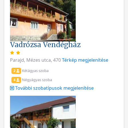
Vadrózsa Vendégház
Parajd, Mézes utca, 470
Térkép megjelenítése
Kétágyas szoba
2
Négyágyas szoba
4
További szobatípusok megjelenítése