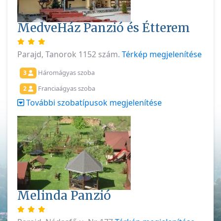
MedveHáz Panzió és Étterem
Parajd, Tanorok 1152 szám.
Térkép megjelenítése
Háromágyas szoba
3
Franciaágyas szoba
2
További szobatípusok megjelenítése
Melinda Panzió