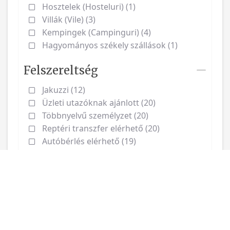
Hosztelek (Hosteluri) (1)
Villák (Vile) (3)
Kempingek (Campinguri) (4)
Hagyományos székely szállások (1)
Felszereltség
Jakuzzi (12)
Üzleti utazóknak ajánlott (20)
Többnyelvű személyzet (20)
Reptéri transzfer elérhető (20)
Autóbérlés elérhető (19)
Biciklibérlés (20)
Vakációs jegy elfogadóhely (20)
Hűtőszekrény (20)
Kábeltévé / Műholdas TV (20)
Étterem a helyszínen (20)
Reggeli igényelhető (20)