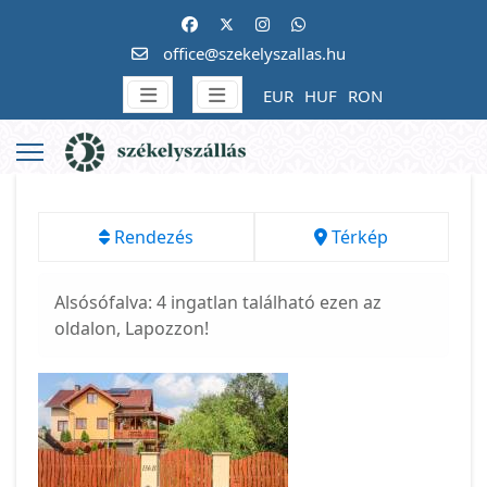
office@szekelyszallas.hu
EUR
HUF
RON
Rendezés
Térkép
Alsósófalva: 4 ingatlan található ezen az
oldalon, Lapozzon!