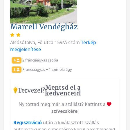
Marcell Vendégház
Alsósófalva, Fő utca 159/A szám
Térkép
megjelenítése
2 franciaágyas szoba
4
Franciaágyas + 1 szimpla ágy
3
Mentsd el a
Tervezel?
kedvenceid!
Nyitottad meg már a szállást? Kattints a
szívecskére
!
Regisztráció
után a kiválasztott szállás
automatikusan elmentésre kerül a kedvenceid