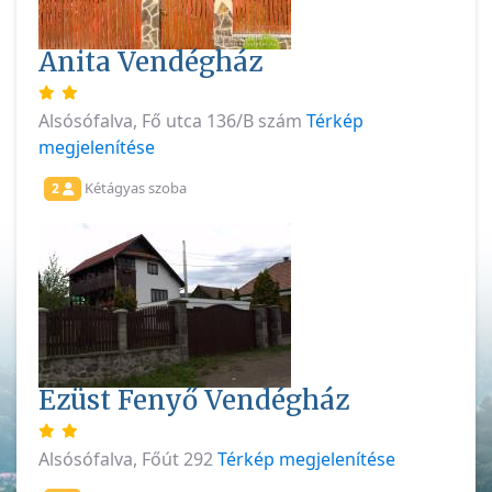
Anita Vendégház
Alsósófalva, Fő utca 136/B szám
Térkép
megjelenítése
Kétágyas szoba
2
Ezüst Fenyő Vendégház
Alsósófalva, Főút 292
Térkép megjelenítése