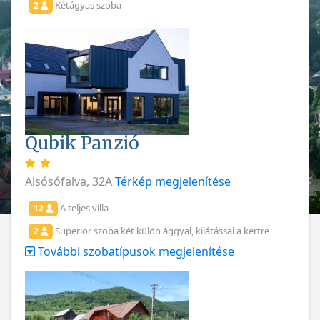
Kétágyas szoba
2
Qubik Panzió
Alsósófalva, 32A
Térkép megjelenítése
A teljes villa
12
Superior szoba két külön ággyal, kilátással a kertre
2
További szobatípusok megjelenítése