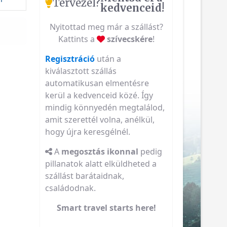
Tervezel?
kedvenceid!
Nyitottad meg már a szállást?
Kattints a
szívecskére
!
Regisztráció
után a
kiválasztott szállás
automatikusan elmentésre
kerül a kedvenceid közé. Így
mindig könnyedén megtalálod,
amit szerettél volna, anélkül,
hogy újra keresgélnél.
A
megosztás ikonnal
pedig
pillanatok alatt elküldheted a
szállást barátaidnak,
családodnak.
Smart travel starts here!