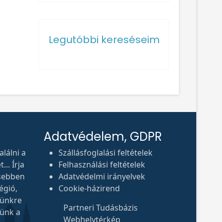
Legutóbbi kereséseim
Adatvédelem, GDPR
lálni a
Szállásfoglalási feltételek
.. Írja
Felhasználási feltételek
sebben
Adatvédelmi irányelvek
égió,
Cookie-házirend
tünkre
Partneri Tudásbázis
tünk a
Webhelytérkép