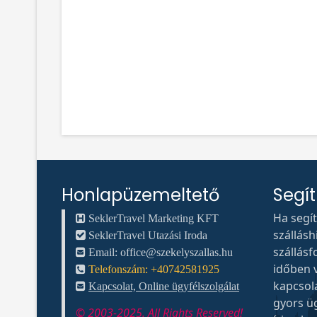
Honlapüzemeltető
Segí
Ha segí
SeklerTravel Marketing KFT
szállás
SeklerTravel Utazási Iroda
szállásf
Email:
office@szekelyszallas.hu
időben v
Telefonszám: +40742581925
kapcsol
Kapcsolat, Online ügyfélszolgálat
gyors ü
© 2003-2025. All Rights Reserved!