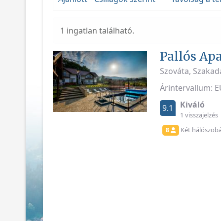
1 ingatlan található.
Pallós Ap
Szováta, Szakad
Árintervallum: 
Kiváló
9.1
1 visszajelzés
Két hálószob
8