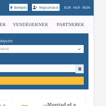
Belépés
Regisztráció
EUR
HUF
RON
EK
VENDÉGEKNEK
PARTNEREK
elyszín
Mentsd el a
ám