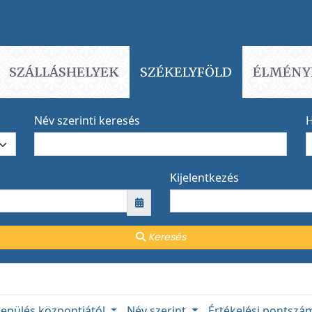
SZÁLLÁSHELYEK
SZÉKELYFÖLD
ÉLMÉNY
Név szerinti keresés
H
Kijelentkezés
Keresés
lepülés központjától
Név szerint
Értékelési pontsz