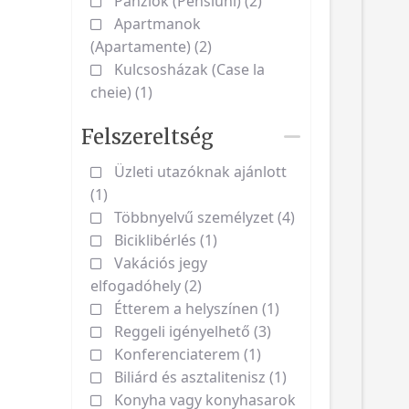
Panziók (Pensiuni) (2)
Apartmanok
(Apartamente) (2)
Kulcsosházak (Case la
cheie) (1)
Felszereltség
Üzleti utazóknak ajánlott
(1)
Többnyelvű személyzet (4)
Biciklibérlés (1)
Vakációs jegy
elfogadóhely (2)
Étterem a helyszínen (1)
Reggeli igényelhető (3)
Konferenciaterem (1)
Biliárd és asztalitenisz (1)
Konyha vagy konyhasarok