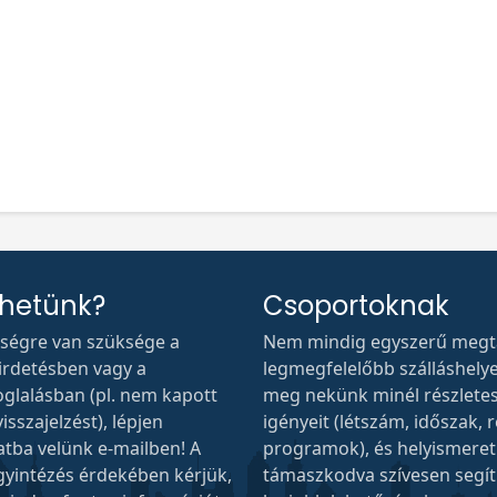
thetünk?
Csoportoknak
tségre van szüksége a
Nem mindig egyszerű megta
hirdetésben vagy a
legmegfelelőbb szálláshelyet.
oglalásban (pl. nem kapott
meg nekünk minél részlete
isszajelzést), lépjen
igényeit (létszám, időszak, r
atba velünk e-mailben! A
programok), és helyismere
gyintézés érdekében kérjük,
támaszkodva szívesen segí