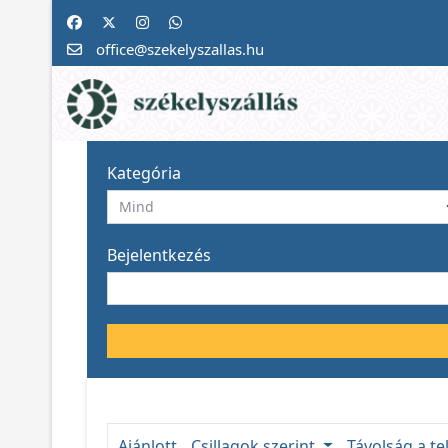
office@szekelyszallas.hu
Kategória
Bejelentkezés
Ajánlott
Csillagok szerint
Távolság a te