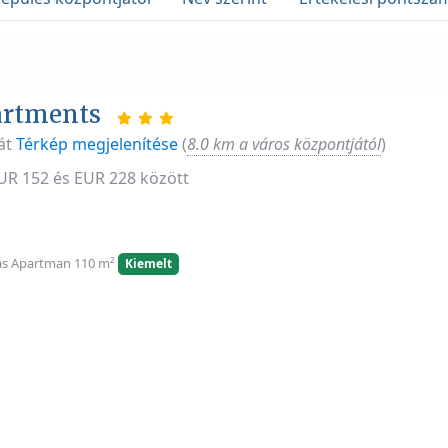
artments
át
Térkép megjelenítése
(
8.0 km a város központjától
)
EUR 152 és EUR 228 között
ás Apartman 110 m²
Kiemelt