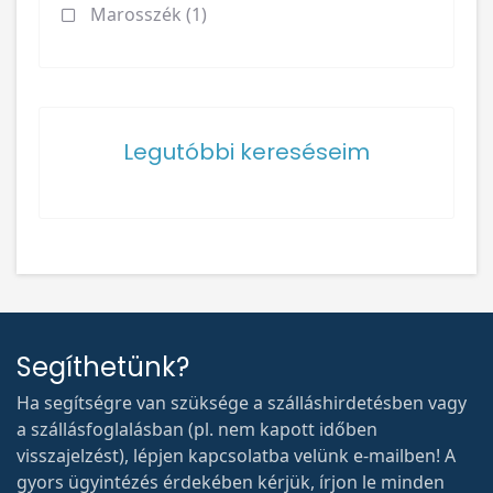
Marosszék (1)
Legutóbbi kereséseim
Segíthetünk?
Ha segítségre van szüksége a szálláshirdetésben vagy
a szállásfoglalásban (pl. nem kapott időben
visszajelzést), lépjen kapcsolatba velünk e-mailben! A
gyors ügyintézés érdekében kérjük, írjon le minden