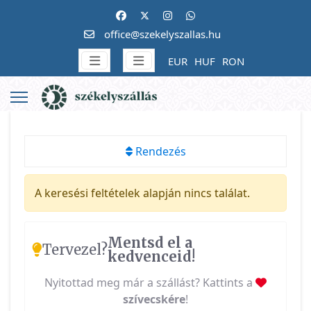
office@szekelyszallas.hu
EUR
HUF
RON
Rendezés
A keresési feltételek alapján nincs találat.
Mentsd el a
Tervezel?
kedvenceid!
Nyitottad meg már a szállást? Kattints a
szívecskére
!