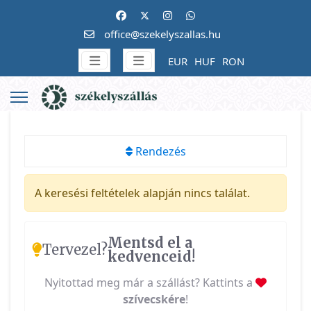
office@szekelyszallas.hu
EUR
HUF
RON
Rendezés
A keresési feltételek alapján nincs találat.
Mentsd el a
Tervezel?
kedvenceid!
Nyitottad meg már a szállást? Kattints a
szívecskére
!