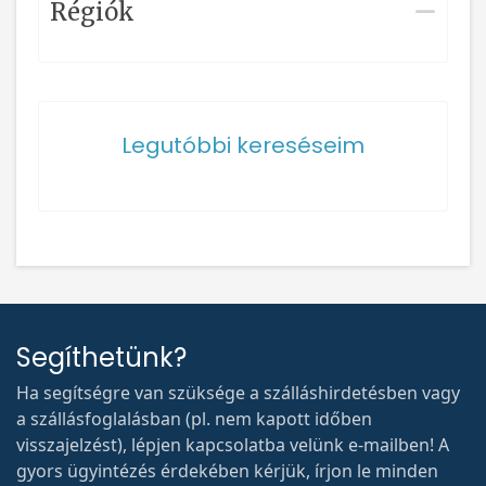
Régiók
Legutóbbi kereséseim
Segíthetünk?
Ha segítségre van szüksége a szálláshirdetésben vagy
a szállásfoglalásban (pl. nem kapott időben
visszajelzést), lépjen kapcsolatba velünk e-mailben! A
gyors ügyintézés érdekében kérjük, írjon le minden