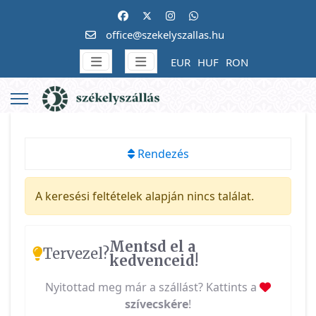
office@szekelyszallas.hu
EUR
HUF
RON
Rendezés
A keresési feltételek alapján nincs találat.
Mentsd el a
Tervezel?
kedvenceid!
Nyitottad meg már a szállást? Kattints a
szívecskére
!