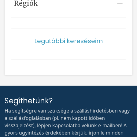
Régiók
Legutóbbi kereséseim
Segíthetünk?
Ha segítségre van szüksége a szálláshirdetésben vagy
a szállásfoglalásban (pl. nem kapott időben
visszajelzést), lépjen kapcsolatba velünk e-mailben! A
gyors ügyintézés érdekében kérjük, írjon le minden