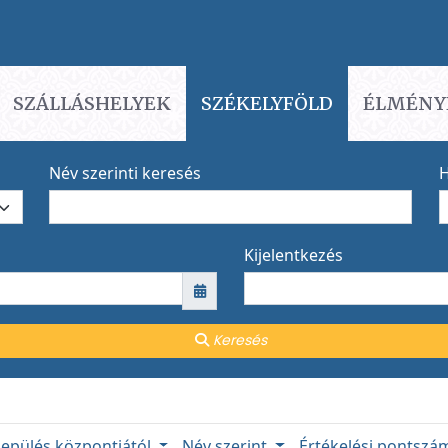
SZÁLLÁSHELYEK
SZÉKELYFÖLD
ÉLMÉNY
Név szerinti keresés
H
Kijelentkezés
Keresés
lepülés központjától
Név szerint
Értékelési pontsz