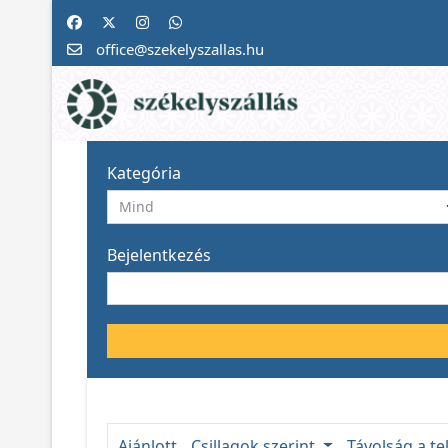
office@szekelyszallas.hu
Kategória
Bejelentkezés
Ajánlott
Csillagok szerint
Távolság a te