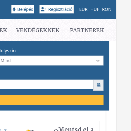
Belépés
Regisztráció
EUR
HUF
RON
EK
VENDÉGEKNEK
PARTNEREK
elyszín
Mentsd el a
ám