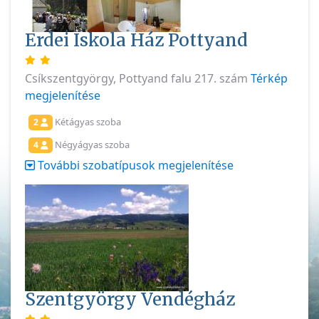
Erdei Iskola Ház Pottyand
Csíkszentgyörgy, Pottyand falu 217. szám
Térkép
megjelenítése
Kétágyas szoba
2
Négyágyas szoba
4
További szobatípusok megjelenítése
Szentgyörgy Vendégház