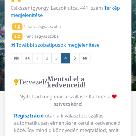
Csíkszentgyörgy, Laczok utca, 441. szám
Térkép
megjelenítése
2 franciaágyas szoba
4
Franciaágyas szoba
2
További szobatípusok megjelenítése
1
2
3
4
Mentsd el a
Tervezel?
kedvenceid!
Nyitottad meg már a szállást? Kattints a
szívecskére
!
Regisztráció
után a kiválasztott szállás
automatikusan elmentésre kerül a kedvenceid
közé. Így mindig könnyedén megtalálod, amit