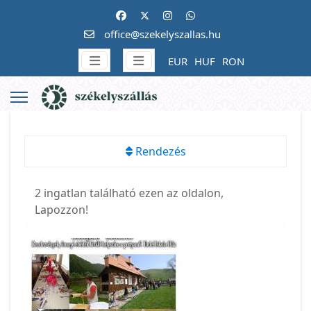
office@szekelyszallas.hu
EUR
HUF
RON
Rendezés
2 ingatlan található ezen az oldalon,
Lapozzon!