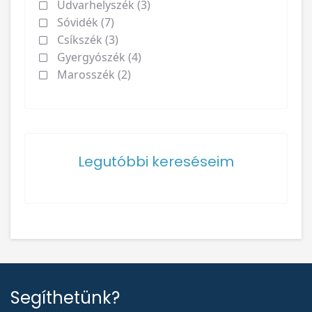
Udvarhelyszék (3)
Sóvidék (7)
Csíkszék (3)
Gyergyószék (4)
Marosszék (2)
Legutóbbi kereséseim
Segíthetünk?