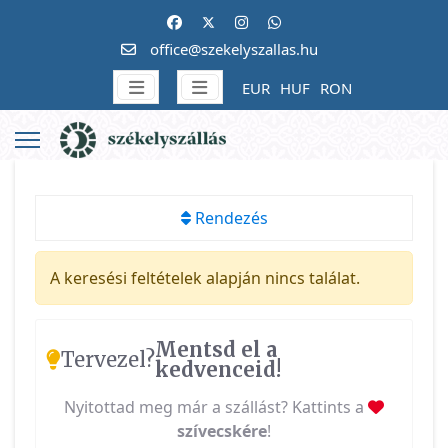
office@szekelyszallas.hu
EUR
HUF
RON
Rendezés
A keresési feltételek alapján nincs találat.
Mentsd el a
Tervezel?
kedvenceid!
Nyitottad meg már a szállást? Kattints a
szívecskére
!