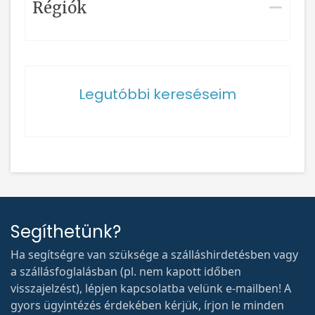
Régiók
Legutóbbi kereséseim
Segíthetünk?
Ha segítségre van szüksége a szálláshirdetésben vagy
a szállásfoglalásban (pl. nem kapott időben
visszajelzést), lépjen kapcsolatba velünk e-mailben! A
gyors ügyintézés érdekében kérjük, írjon le minden