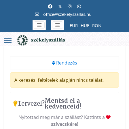
office@szekelyszallas.hu
EUR
HUF
RON
Rendezés
A keresési feltételek alapján nincs találat.
Mentsd el a
Tervezel?
kedvenceid!
Nyitottad meg már a szállást? Kattints a
szívecskére
!