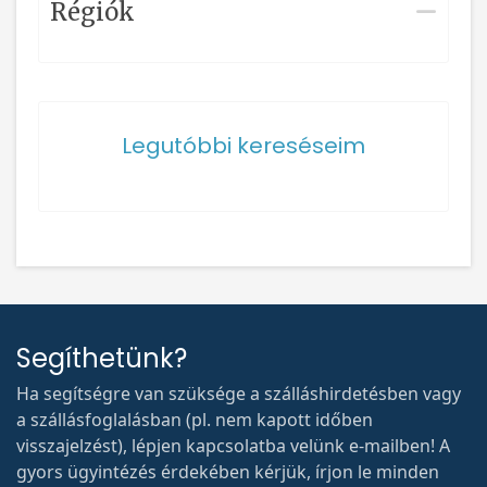
Régiók
Legutóbbi kereséseim
Segíthetünk?
Ha segítségre van szüksége a szálláshirdetésben vagy
a szállásfoglalásban (pl. nem kapott időben
visszajelzést), lépjen kapcsolatba velünk e-mailben! A
gyors ügyintézés érdekében kérjük, írjon le minden