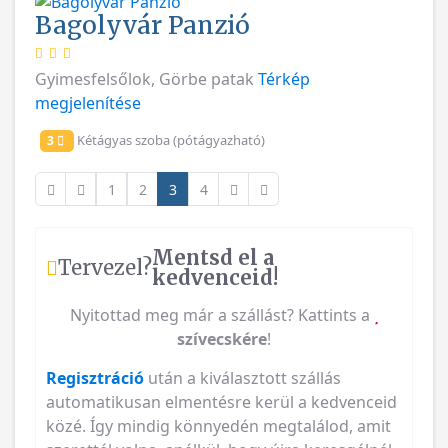
Bagolyvár Panzió
Gyimesfelsőlok, Görbe patak
Térkép
megjelenítése
Kétágyas szoba (pótágyazható)
3
1
2
3
4
Mentsd el a
Tervezel?
kedvenceid!
Nyitottad meg már a szállást? Kattints a
szívecskére
!
Regisztráció
után a kiválasztott szállás
automatikusan elmentésre kerül a kedvenceid
közé. Így mindig könnyedén megtalálod, amit