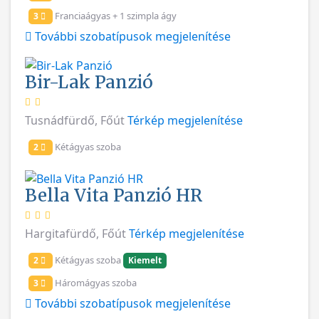
Franciaágyas + 1 szimpla ágy
3
További szobatípusok megjelenítése
Bir-Lak Panzió
Tusnádfürdő, Főút
Térkép megjelenítése
Kétágyas szoba
2
Bella Vita Panzió HR
Hargitafürdő, Főút
Térkép megjelenítése
Kétágyas szoba
2
Kiemelt
Háromágyas szoba
3
További szobatípusok megjelenítése