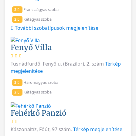
Franciaágyas szoba
2
Kétágyas szoba
2
További szobatípusok megjelenítése
Fenyő Villa
Tusnádfürdő, Fenyő u. (Brazilor), 2. szám
Térkép
megjelenítése
Háromágyas szoba
3
Kétágyas szoba
2
Fehérkő Panzió
Kászonaltíz, Főút, 97 szám.
Térkép megjelenítése