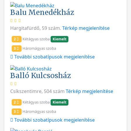
Balu Menedékház
Hargitafürdő, 59 szám.
Térkép megjelenítése
Kétágyas szoba
2
Kiemelt
Háromágyas szoba
3
További szobatípusok megjelenítése
Balló Kulcsosház
Csíkszentimre, 504 szám
Térkép megjelenítése
Kétágyas szoba
2
Kiemelt
Háromágyas szoba
3
További szobatípusok megjelenítése