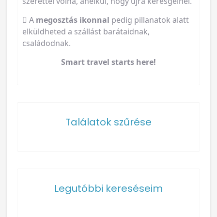
szerettél volna, anélkül, hogy újra keresgélnél.
A
megosztás ikonnal
pedig pillanatok alatt
elküldheted a szállást barátaidnak,
családodnak.
Smart travel starts here!
Találatok szűrése
Legutóbbi kereséseim