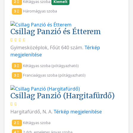
Kétágyas szoba
2
Kiemelt
Háromágyas szoba
3
Csillag Panzió és Étterem
Gyimesközéplok, Főút 640 szám.
Térkép
megjelenítése
Kétágyas szoba (pótágyazható)
3
Franciaágyas szoba (pótágyazható)
3
Csillag Panzió (Hargitafürdő)
Hargitafürdő, N. A.
Térkép megjelenítése
Kétágyas szoba
2
2 drb. emeletes ágyas szoba
4