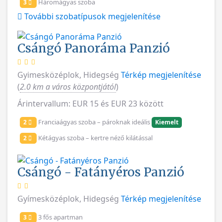
Háromágyas szoba
3
További szobatípusok megjelenítése
Csángó Panoráma Panzió
Gyimesközéplok, Hidegség
Térkép megjelenítése
(
2.0 km a város központjától
)
Árintervallum: EUR 15 és EUR 23 között
Franciaágyas szoba – pároknak ideális
2
Kiemelt
Kétágyas szoba – kertre néző kilátással
2
Csángó - Fatányéros Panzió
Gyímesközéplok, Hidegség
Térkép megjelenítése
3 fős apartman
3