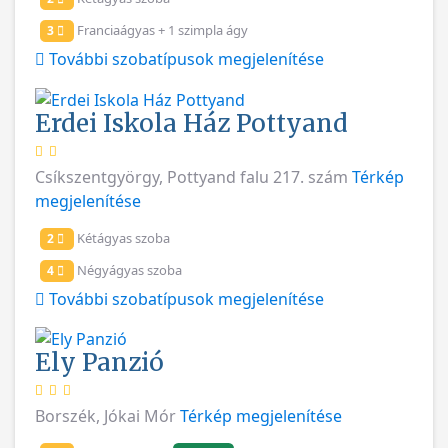
Franciaágyas + 1 szimpla ágy
3
További szobatípusok megjelenítése
Erdei Iskola Ház Pottyand
Csíkszentgyörgy, Pottyand falu 217. szám
Térkép
megjelenítése
Kétágyas szoba
2
Négyágyas szoba
4
További szobatípusok megjelenítése
Ely Panzió
Borszék, Jókai Mór
Térkép megjelenítése