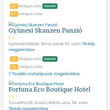
Kétágyas szoba
2
Kiemelt
Hatágyas szoba
6
Gyimesi Skanzen Panzió
Gyimesközéplok, Boros patak 65. szám
Térkép
megjelenítése
Kétágyas szoba
2
Kiemelt
Hatágyas szoba
6
További szobatípusok megjelenítése
Fortuna Eco Boutique Hotel
Tusnádfürdő, Kovács Miklós utca, 68. szám
Térkép megjelenítése