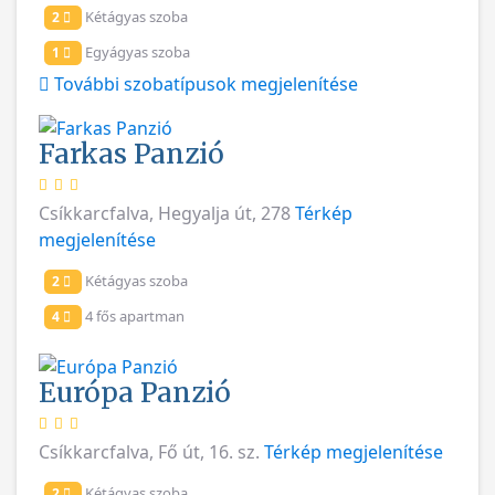
Kétágyas szoba
2
Egyágyas szoba
1
További szobatípusok megjelenítése
Farkas Panzió
Csíkkarcfalva, Hegyalja út, 278
Térkép
megjelenítése
Kétágyas szoba
2
4 fős apartman
4
Európa Panzió
Csíkkarcfalva, Fő út, 16. sz.
Térkép megjelenítése
Kétágyas szoba
2