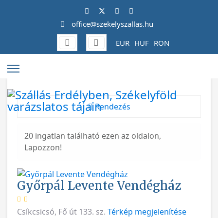
office@szekelyszallas.hu
EUR
HUF
RON
Rendezés
20 ingatlan található ezen az oldalon,
Lapozzon!
Győrpál Levente Vendégház
Csíkcsicsó, Fő út 133. sz.
Térkép megjelenítése