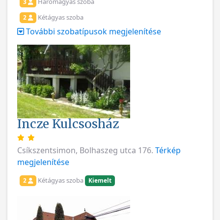
Háromágyas szoba
3
Kétágyas szoba
2
További szobatípusok megjelenítése
Incze Kulcsosház
Csíkszentsimon, Bolhaszeg utca 176.
Térkép
megjelenítése
Kétágyas szoba
2
Kiemelt