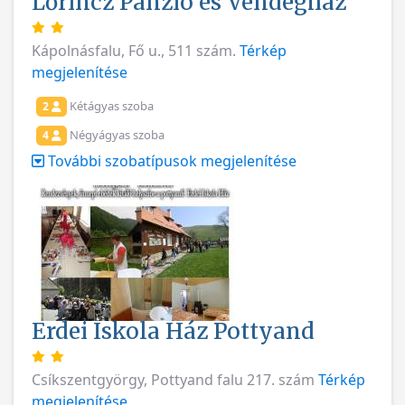
Lőrincz Panzió és Vendégház
Kápolnásfalu, Fő u., 511 szám.
Térkép
megjelenítése
Kétágyas szoba
2
Négyágyas szoba
4
További szobatípusok megjelenítése
Erdei Iskola Ház Pottyand
Csíkszentgyörgy, Pottyand falu 217. szám
Térkép
megjelenítése