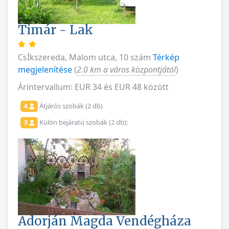
Timár - Lak
CsÍkszereda, Malom utca, 10 szám
Térkép
megjelenítése
(
2.0 km a város központjától
)
Árintervallum: EUR 34 és EUR 48 között
Átjárós szobák (2 db)
4
Külön bejáratú szobák (2 db):
3
Adorján Magda Vendégháza