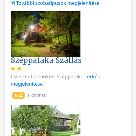
További szobatípusok megjelenítése
Széppataka Szállás
Csíkszentdomokos, Széppataka
Térkép
megjelenítése
Kulcsosház
12