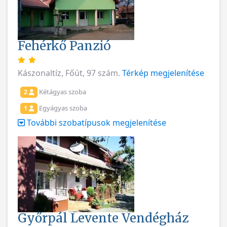
Fehérkő Panzió
Kászonaltíz, Főút, 97 szám.
Térkép megjelenítése
Kétágyas szoba
2
Egyágyas szoba
1
További szobatípusok megjelenítése
Győrpál Levente Vendégház