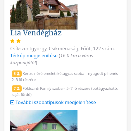
Lia Vendégház
Csíkszentgyörgy, Csíkménaság, Főút, 122 szám.
Térkép megjelenítése
(
16.0 km a város
központjától
)
Kertre néző emeleti kétágyas szoba – nyugodt pihenés
3
2–3 fő részére
Földszinti Family szoba – 5–7 fő részére (pótágyazható,
7
saját fürdő)
További szobatípusok megjelenítése