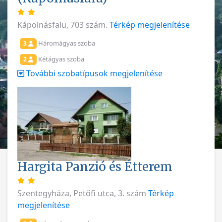
Kápolnásfalu, 703 szám.
Térkép megjelenítése
Háromágyas szoba
3
Kétágyas szoba
2
További szobatípusok megjelenítése
Hargita Panzió és Étterem
Szentegyháza, Petőfi utca, 3. szám
Térkép
megjelenítése