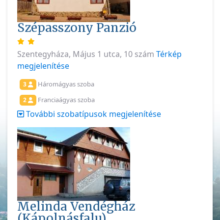
Szépasszony Panzió
Szentegyháza, Május 1 utca, 10 szám
Térkép
megjelenítése
Háromágyas szoba
3
Franciaágyas szoba
2
További szobatípusok megjelenítése
Melinda Vendégház
(Kápolnásfalu)