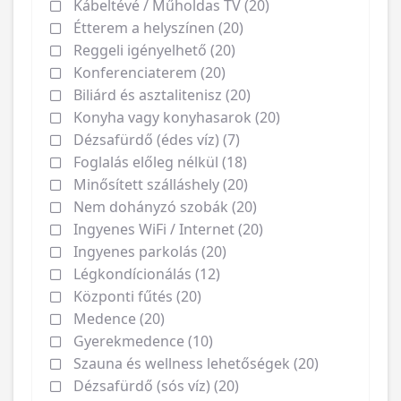
Kábeltévé / Műholdas TV (20)
Étterem a helyszínen (20)
Reggeli igényelhető (20)
Konferenciaterem (20)
Biliárd és asztalitenisz (20)
Konyha vagy konyhasarok (20)
Dézsafürdő (édes víz) (7)
Foglalás előleg nélkül (18)
Minősített szálláshely (20)
Nem dohányzó szobák (20)
Ingyenes WiFi / Internet (20)
Ingyenes parkolás (20)
Légkondícionálás (12)
Központi fűtés (20)
Medence (20)
Gyerekmedence (10)
Szauna és wellness lehetőségek (20)
Dézsafürdő (sós víz) (20)