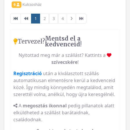
Kulcsosház
6
1
2
3
4
Mentsd el a
Tervezel?
kedvenceid!
Nyitottad meg már a szállást? Kattints a
szívecskére
!
Regisztráció
után a kiválasztott szállás
automatikusan elmentésre kerül a kedvenceid
közé. Így mindig könnyedén megtalálod, amit
szerettél volna, anélkül, hogy újra keresgélnél.
A
megosztás ikonnal
pedig pillanatok alatt
elküldheted a szállást barátaidnak,
családodnak.