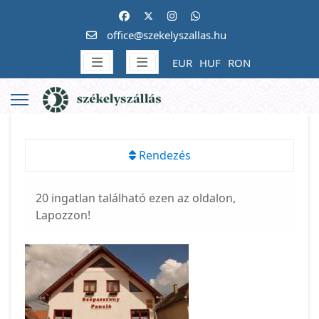
office@szekelyszallas.hu
EUR
HUF
RON
Rendezés
20 ingatlan található ezen az oldalon,
Lapozzon!