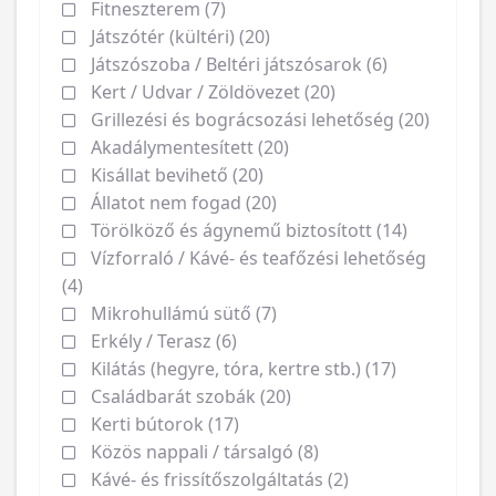
Fitneszterem (7)
Játszótér (kültéri) (20)
Játszószoba / Beltéri játszósarok (6)
Kert / Udvar / Zöldövezet (20)
Grillezési és bográcsozási lehetőség (20)
Akadálymentesített (20)
Kisállat bevihető (20)
Állatot nem fogad (20)
Törölköző és ágynemű biztosított (14)
Vízforraló / Kávé- és teafőzési lehetőség
(4)
Mikrohullámú sütő (7)
Erkély / Terasz (6)
Kilátás (hegyre, tóra, kertre stb.) (17)
Családbarát szobák (20)
Kerti bútorok (17)
Közös nappali / társalgó (8)
Kávé- és frissítőszolgáltatás (2)