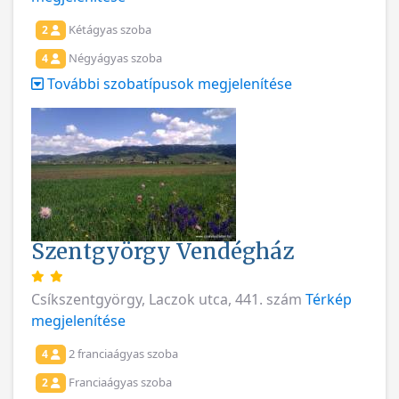
Kétágyas szoba
2
Négyágyas szoba
4
További szobatípusok megjelenítése
Szentgyörgy Vendégház
Csíkszentgyörgy, Laczok utca, 441. szám
Térkép
megjelenítése
2 franciaágyas szoba
4
Franciaágyas szoba
2