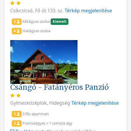
Csíkcsicsó, Fő út 133. sz.
Térkép megjelenítése
Kétágyas szoba
2
Kiemelt
Hatágyas szoba
6
Csángó - Fatányéros Panzió
Gyímesközéplok, Hidegség
Térkép megjelenítése
3 fős apartman
3
Franciaágyas + 1 szimpla ágy
3