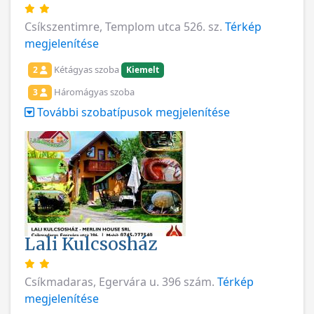
Csíkszentimre, Templom utca 526. sz.
Térkép
megjelenítése
Kétágyas szoba
2
Kiemelt
Háromágyas szoba
3
További szobatípusok megjelenítése
Lali Kulcsosház
Csíkmadaras, Egervára u. 396 szám.
Térkép
megjelenítése