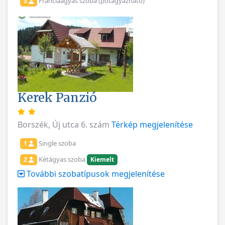
Franciaágyas szoba (pótágyazható)
3
Kerek Panzió
Borszék, Új utca 6. szám
Térkép megjelenítése
Single szoba
1
Kétágyas szoba
2
Kiemelt
További szobatípusok megjelenítése