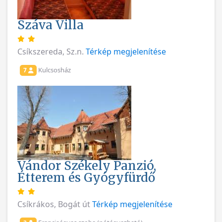
Száva Villa
Csíkszereda, Sz.n.
Térkép megjelenítése
Kulcsosház
7
Vándor Székely Panzió,
Étterem és Gyógyfürdő
Csíkrákos, Bogát út
Térkép megjelenítése