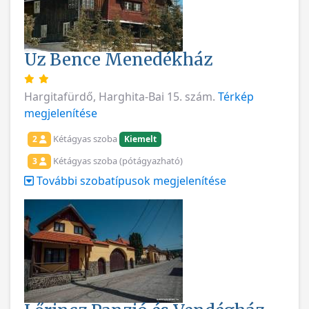
Uz Bence Menedékház
Hargitafürdő, Harghita-Bai 15. szám.
Térkép
megjelenítése
Kétágyas szoba
2
Kiemelt
Kétágyas szoba (pótágyazható)
3
További szobatípusok megjelenítése