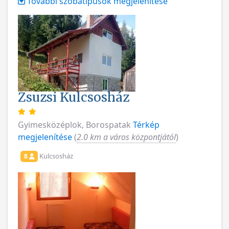
További szobatípusok megjelenítése
Zsuzsi Kulcsosház
Gyimesközéplok, Borospatak
Térkép
megjelenítése
(
2.0 km a város központjától
)
Kulcsosház
8