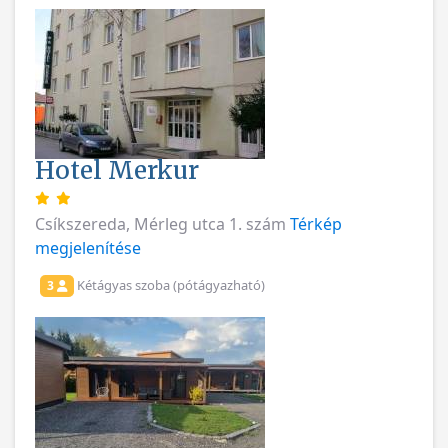
Hotel Merkur
Csíkszereda, Mérleg utca 1. szám
Térkép
megjelenítése
Kétágyas szoba (pótágyazható)
3