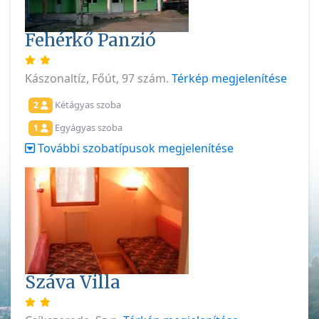
Fehérkő Panzió
Kászonaltíz, Főút, 97 szám.
Térkép megjelenítése
Kétágyas szoba
2
Egyágyas szoba
1
További szobatípusok megjelenítése
Száva Villa