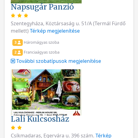
Napsugár Panzió
Szentegyháza, Köztársaság u. 51/A (Termál Fürdő
mellett)
Térkép megjelenítése
Háromágyas szoba
3
Franciaágyas szoba
2
További szobatípusok megjelenítése
Lali Kulcsosház
Csíkmadaras, Egervára u. 396 szám.
Térkép