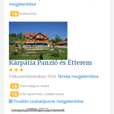
megjelenítése
Kulcsosház
6
Kárpátia Panzió és Étterem
Csíkszentdomokos, Főút
Térkép megjelenítése
Franciaágyas szoba
2
4 fős apartman, családi szoba
4
További szobatípusok megjelenítése