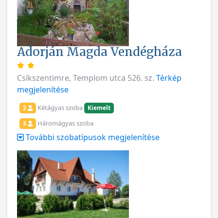
Adorján Magda Vendégháza
Csíkszentimre, Templom utca 526. sz.
Térkép
megjelenítése
Kétágyas szoba
2
Kiemelt
Háromágyas szoba
3
További szobatípusok megjelenítése