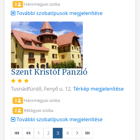
Háromágyas szoba
3
További szobatípusok megjelenítése
Szent Kristóf Panzió
Tusnádfürdő, Fenyő u. 12.
Térkép megjelenítése
Háromágyas szoba
3
Kétágyas szoba
2
További szobatípusok megjelenítése
1
2
3
4