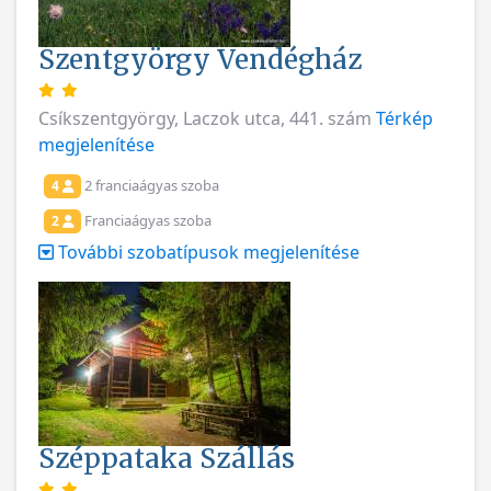
Szentgyörgy Vendégház
Csíkszentgyörgy, Laczok utca, 441. szám
Térkép
megjelenítése
2 franciaágyas szoba
4
Franciaágyas szoba
2
További szobatípusok megjelenítése
Széppataka Szállás