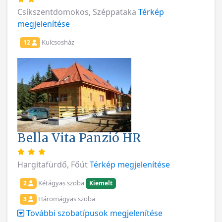
Csíkszentdomokos, Széppataka
Térkép
megjelenítése
Kulcsosház
12
Bella Vita Panzió HR
Hargitafürdő, Főút
Térkép megjelenítése
Kétágyas szoba
2
Kiemelt
Háromágyas szoba
3
További szobatípusok megjelenítése