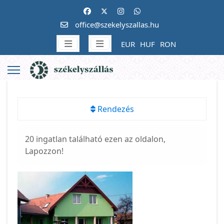
office@szekelyszallas.hu
EUR
HUF
RON
Rendezés
20 ingatlan található ezen az oldalon,
Lapozzon!