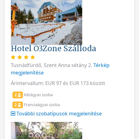
Hotel O3Zone Szálloda
Tusnádfürdő, Szent Anna sétány 2.
Térkép
megjelenítése
Árintervallum: EUR 97 és EUR 173 között
Kétágyas szoba
2
Franciaágyas szoba
2
További szobatípusok megjelenítése