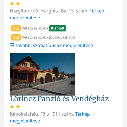
Hargitafürdő, Harghita-Bai 15. szám.
Térkép
megjelenítése
Kétágyas szoba
2
Kiemelt
Kétágyas szoba (pótágyazható)
3
További szobatípusok megjelenítése
Lőrincz Panzió és Vendégház
Kápolnásfalu, Fő u., 511 szám.
Térkép
megjelenítése