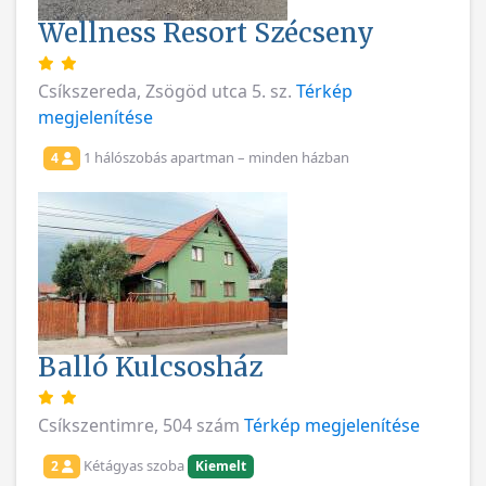
Wellness Resort Szécseny
Csíkszereda, Zsögöd utca 5. sz.
Térkép
megjelenítése
1 hálószobás apartman – minden házban
4
Balló Kulcsosház
Csíkszentimre, 504 szám
Térkép megjelenítése
Kétágyas szoba
2
Kiemelt