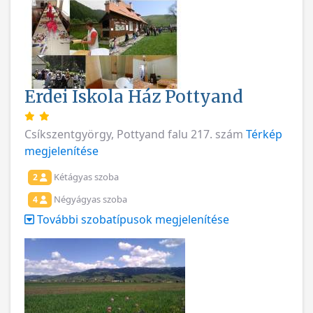
Erdei Iskola Ház Pottyand
Csíkszentgyörgy, Pottyand falu 217. szám
Térkép
megjelenítése
Kétágyas szoba
2
Négyágyas szoba
4
További szobatípusok megjelenítése