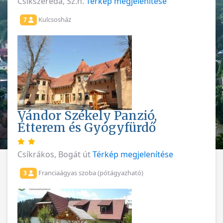
Csíkszereda, Sz.n.
Térkép megjelenítése
Kulcsosház
7
Vándor Székely Panzió,
Étterem és Gyógyfürdő
Csíkrákos, Bogát út
Térkép megjelenítése
Franciaágyas szoba (pótágyazható)
3