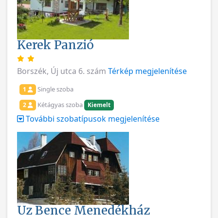
Kerek Panzió
Borszék, Új utca 6. szám
Térkép megjelenítése
Single szoba
1
Kétágyas szoba
2
Kiemelt
További szobatípusok megjelenítése
Uz Bence Menedékház