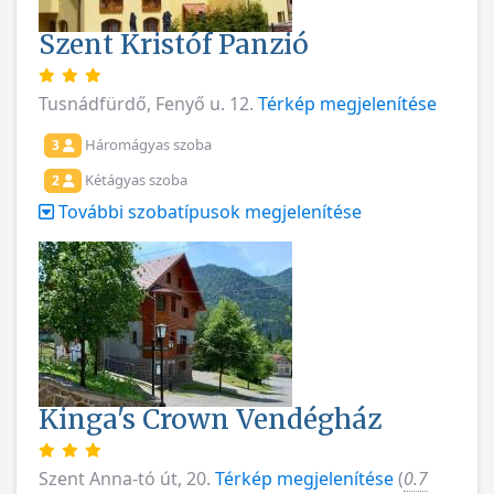
Szent Kristóf Panzió
Tusnádfürdő, Fenyő u. 12.
Térkép megjelenítése
Háromágyas szoba
3
Kétágyas szoba
2
További szobatípusok megjelenítése
Kinga's Crown Vendégház
Szent Anna-tó út, 20.
Térkép megjelenítése
(
0.7