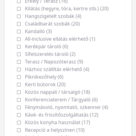
Erkély / Terasz (16)
Kilátás (hegyre, tóra, kertre stb.) (20)
Hangszigetelt szobák (4)
Családbarát szobák (20)
Kandalló (3)
All-inclusive ellátás elérhető (1)
Kerékpár tároló (6)
Sífelszerelés tároló (2)
Terasz / Napozóterasz (9)
Házhoz szállítás elérhető (4)
Piknikezőhely (6)
Kerti bútorok (20)
Közös nappali / társalgó (18)
Konferenciaterem / Tárgyaló (6)
Fénymásoló, nyomtató, szkenner (4)
Kávé- és frissítőszolgáltatás (12)
Közös konyha használat (17)
Recepció a helyszínen (10)