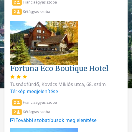
Franciaágyas szoba
2
Kétágyas szoba
2
Fortuna Eco Boutique Hotel
Tusnádfürdő, Kovács Miklós utca, 68. szám
Térkép megjelenítése
Franciaágyas szoba
2
Kétágyas szoba
2
További szobatípusok megjelenítése