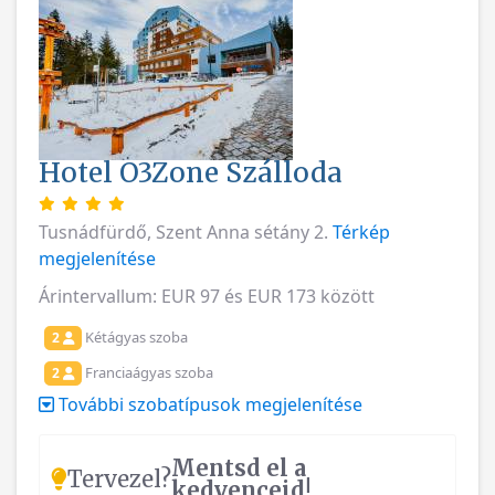
Hotel O3Zone Szálloda
Tusnádfürdő, Szent Anna sétány 2.
Térkép
megjelenítése
Árintervallum: EUR 97 és EUR 173 között
Kétágyas szoba
2
Franciaágyas szoba
2
További szobatípusok megjelenítése
Mentsd el a
Tervezel?
kedvenceid!