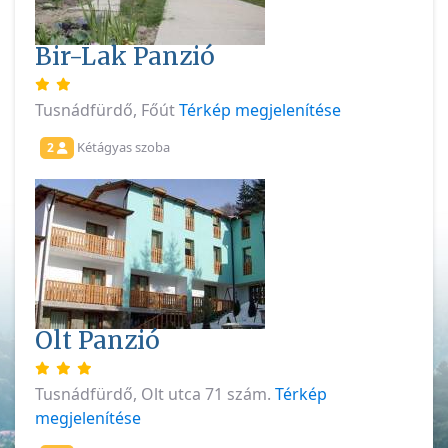
Bir-Lak Panzió
Tusnádfürdő, Főút
Térkép megjelenítése
Kétágyas szoba
2
Olt Panzió
Tusnádfürdő, Olt utca 71 szám.
Térkép
megjelenítése