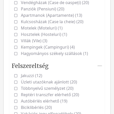
Vendégházak (Case de oaspeți) (20)
Panziók (Pensiuni) (20)
Apartmanok (Apartamente) (13)
Kulcsosházak (Case la cheie) (20)
Motelek (Moteluri) (1)
Hosztelek (Hosteluri) (1)
Villák (Vile) (3)
Kempingek (Campinguri) (4)
Hagyományos székely szállások (1)
Felszereltség
Jakuzzi (12)
Üzleti utazóknak ajánlott (20)
Többnyelvű személyzet (20)
Reptéri transzfer elérhető (20)
Autóbérlés elérhető (19)
Biciklibérlés (20)
Vakációs jegy elfogadóhely (20)