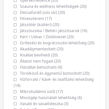
Gyerekmedence (20)
Szauna és wellness lehetőségek (20)
Dézsafürdő (sós víz) (20)
Fitneszterem (17)
Játszótér (kültéri) (20)
Játszószoba / Beltéri játszósarok (16)
Kert / Udvar / Zöldövezet (20)
Grillezési és bográcsozási lehetőség (20)
Akadálymentesített (20)
Kisállat bevihető (20)
Állatot nem fogad (20)
Háziállat behozható (6)
Törölköző és ágynemű biztosított (20)
Vízforraló / Kávé- és teafőzési lehetőség
(14)
Mikrohullámú sütő (17)
Mosógép használati lehetőség (6)
Vasaló és vasalódeszka (3)