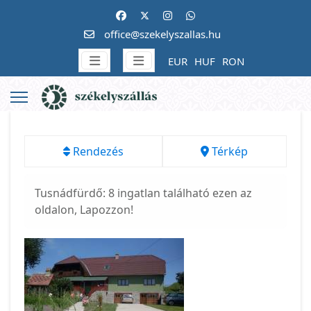
office@szekelyszallas.hu
EUR
HUF
RON
Rendezés
Térkép
Tusnádfürdő: 8 ingatlan található ezen az
oldalon, Lapozzon!