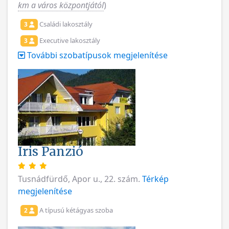
km a város központjától
)
Családi lakosztály
3
Executive lakosztály
3
További szobatípusok megjelenítése
Iris Panzió
Tusnádfürdő, Apor u., 22. szám.
Térkép
megjelenítése
A típusú kétágyas szoba
2