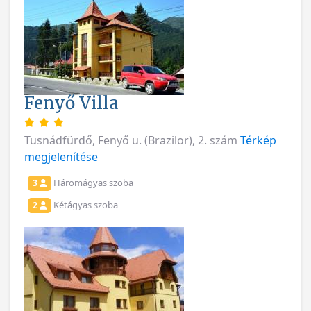
Fenyő Villa
Tusnádfürdő, Fenyő u. (Brazilor), 2. szám
Térkép
megjelenítése
Háromágyas szoba
3
Kétágyas szoba
2