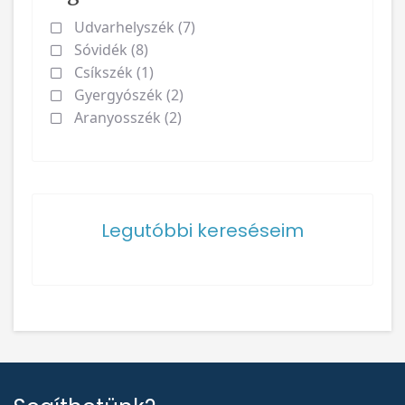
Udvarhelyszék (7)
Sóvidék (8)
Csíkszék (1)
Gyergyószék (2)
Aranyosszék (2)
Legutóbbi kereséseim